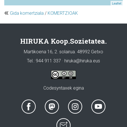
Leaflet
Gida komertziala
/
KOMERTZIOAK
HIRUKA Koop.Sozietatea.
Martikoena 16, 2. solairua. 48992 Getxo
Tel.: 944 911 337 · hiruka@hiruka.eus
Codesyntaxek egina