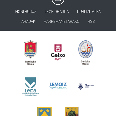
HONI BURUZ
LEGE OHARRA
PUBLIZITATEA
ARAUAK
HARREMANETARAKO
RSS