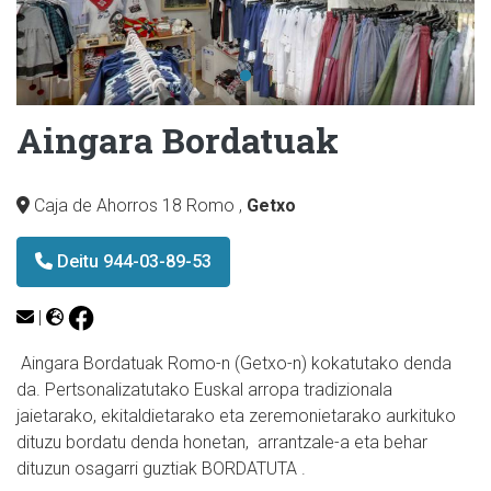
Aingara Bordatuak
Caja de Ahorros 18 Romo
,
Getxo
Deitu 944-03-89-53
|
Aingara Bordatuak Romo-n (Getxo-n) kokatutako denda
da. Pertsonalizatutako Euskal arropa tradizionala
jaietarako, ekitaldietarako eta zeremonietarako aurkituko
dituzu bordatu denda honetan, arrantzale-a eta behar
dituzun osagarri guztiak BORDATUTA .