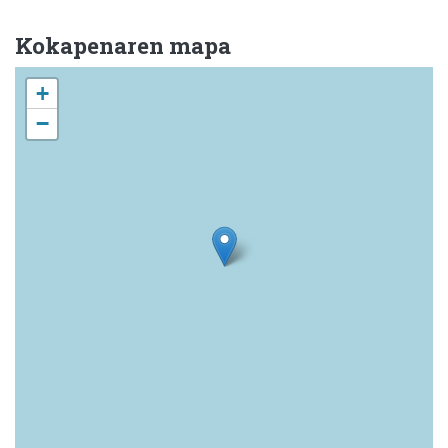
Kokapenaren mapa
+
−