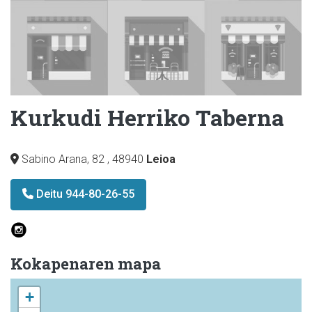
Kurkudi Herriko Taberna
Sabino Arana, 82
,
48940
Leioa
Deitu 944-80-26-55
Kokapenaren mapa
+