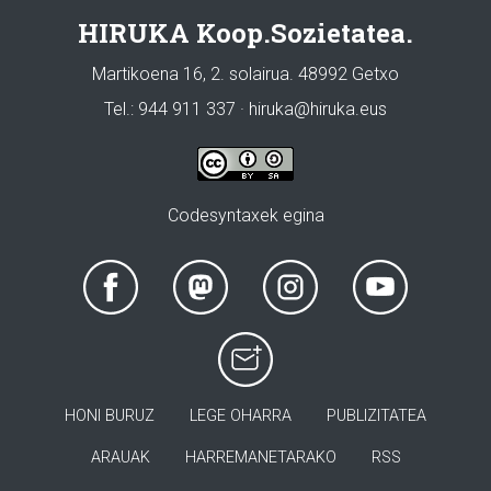
HIRUKA Koop.Sozietatea.
Martikoena 16, 2. solairua. 48992 Getxo
Tel.: 944 911 337 · hiruka@hiruka.eus
Codesyntaxek egina
HONI BURUZ
LEGE OHARRA
PUBLIZITATEA
ARAUAK
HARREMANETARAKO
RSS