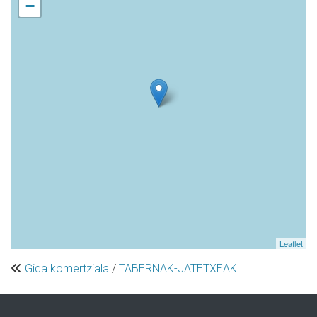
−
Leaflet
Gida komertziala
/
TABERNAK-JATETXEAK