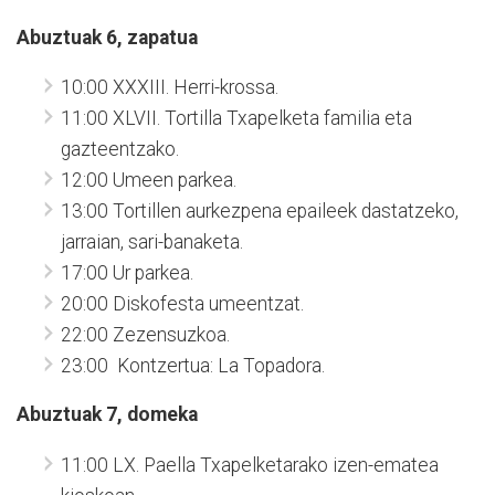
Abuztuak 6, zapatua
10:00 XXXIII. Herri-krossa.
11:00 XLVII. Tortilla Txapelketa familia eta
gazteentzako.
12:00 Umeen parkea.
13:00 Tortillen aurkezpena epaileek dastatzeko,
jarraian, sari-banaketa.
17:00 Ur parkea.
20:00 Diskofesta umeentzat.
22:00 Zezensuzkoa.
23:00 Kontzertua: La Topadora.
Abuztuak 7, domeka
11:00 LX. Paella Txapelketarako izen-ematea