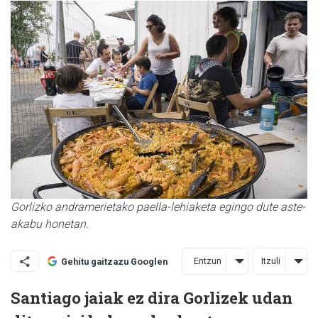
Gorlizko andramerietako paella-lehiaketa egingo dute aste-
akabu honetan.
Entzun
Itzuli
Gehitu gaitzazu Googlen
Santiago jaiak ez dira Gorlizek udan