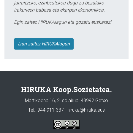
jarraitzeko, ezinbestekoa dugu zu bezalako
irakurleen babesa eta ekarpen ekonomikoa.
Egin zaitez HIRUKAlagun eta gozatu euskaraz!
Izan zaitez HIRUKAlagun
HIRUKA Koop.Sozietatea.
Martikoena 16, 2. solairua. 48992 Getxo
Tel.: 944 911 337 · hiruka@hiruka.eus