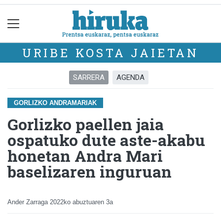
URIBE KOSTA JAIETAN
SARRERA
AGENDA
GORLIZKO ANDRAMARIAK
Gorlizko paellen jaia
ospatuko dute aste-akabu
honetan Andra Mari
baselizaren inguruan
Ander Zarraga
2022ko abuztuaren 3a