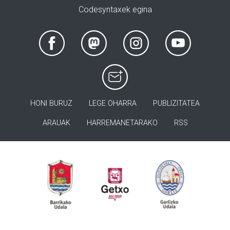
Codesyntaxek egina
HONI BURUZ
LEGE OHARRA
PUBLIZITATEA
ARAUAK
HARREMANETARAKO
RSS