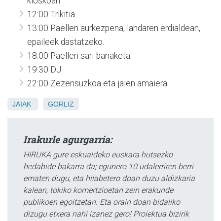
kioskoan.
12:00 Trikitia.
13:00 Paellen aurkezpena, landaren erdialdean,
epaileek dastatzeko.
18:00 Paellen sari-banaketa.
19:30 DJ
22:00 Zezensuzkoa eta jaien amaiera.
JAIAK
GORLIZ
Irakurle agurgarria:
HIRUKA gure eskualdeko euskara hutsezko
hedabide bakarra da; egunero 10 udalerriren berri
ematen dugu, eta hilabetero doan duzu aldizkaria
kalean, tokiko komertzioetan zein erakunde
publikoen egoitzetan. Eta orain doan bidaliko
dizugu etxera nahi izanez gero! Proiektua bizirik