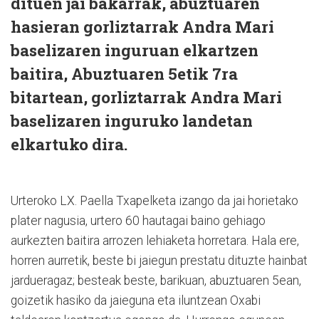
dituen jai bakarrak, abuztuaren
hasieran gorliztarrak Andra Mari
baselizaren inguruan elkartzen
baitira, Abuztuaren 5etik 7ra
bitartean, gorliztarrak Andra Mari
baselizaren inguruko landetan
elkartuko dira.
Urteroko LX. Paella Txapelketa izango da jai horietako
plater nagusia, urtero 60 hautagai baino gehiago
aurkezten baitira arrozen lehiaketa horretara. Hala ere,
horren aurretik, beste bi jaiegun prestatu dituzte hainbat
jardueragaz; besteak beste, barikuan, abuztuaren 5ean,
goizetik hasiko da jaieguna eta iluntzean Oxabi