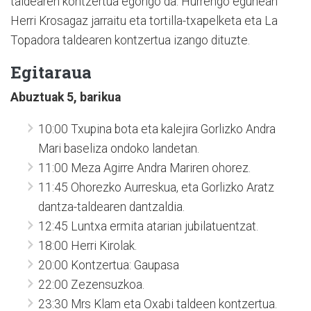
taldearen kontzertua egongo da. Hurrengo egunean
Herri Krosagaz jarraitu eta tortilla-txapelketa eta La
Topadora taldearen kontzertua izango dituzte.
Egitaraua
Abuztuak 5, barikua
10:00 Txupina bota eta kalejira Gorlizko Andra
Mari baseliza ondoko landetan.
11:00 Meza Agirre Andra Mariren ohorez.
11:45 Ohorezko Aurreskua, eta Gorlizko Aratz
dantza-taldearen dantzaldia.
12:45 Luntxa ermita atarian jubilatuentzat.
18:00 Herri Kirolak.
20:00 Kontzertua: Gaupasa
22:00 Zezensuzkoa.
23:30 Mrs Klam eta Oxabi taldeen kontzertua.