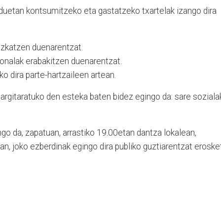
uetan kontsumitzeko eta gasta​tzeko txartelak izango dira
ozkatzen duenarentzat.
onalak erabakitzen duenarentzat.
ko dira parte-hartzaileen artean.
 argitaratuko den esteka baten bidez egingo da: sare soziala
ngo da, zapatuan, arrastiko 19.00etan dantza lokalean,
tan, joko ezberdinak egingo dira publiko guztiarentzat eroske