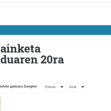
painketa
nduaren 20ra
Gehitu gaitzazu Googlen
Entzun
Itzuli