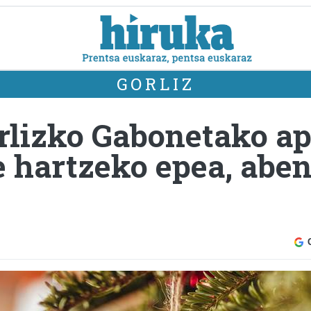
GORLIZ
rlizko Gabonetako a
e hartzeko epea, abe