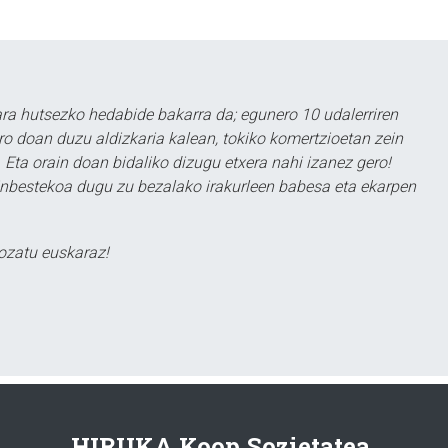
a hutsezko hedabide bakarra da; egunero 10 udalerriren
ero doan duzu aldizkaria kalean, tokiko komertzioetan zein
 Eta orain doan bidaliko dizugu etxera nahi izanez gero!
ezinbestekoa dugu zu bezalako irakurleen babesa eta ekarpen
ozatu euskaraz!
HIRUKA Koop.Sozietatea.