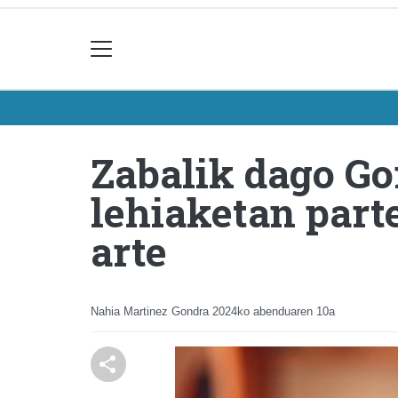
Zabalik dago Go
lehiaketan part
arte
Nahia Martinez Gondra
2024ko abenduaren 10a