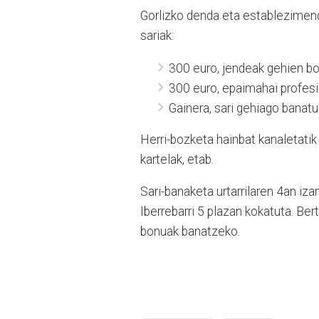
Gorlizko denda eta establezimend
sariak:
300 euro, jendeak gehien b
300 euro, epaimahai profesi
Gainera, sari gehiago banatu
Herri-bozketa hainbat kanaletatik
kartelak, etab.
Sari-banaketa urtarrilaren 4an iza
Iberrebarri 5 plazan kokatuta. Ber
bonuak banatzeko.