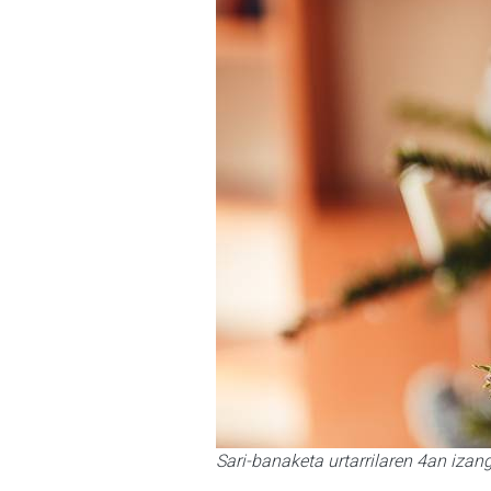
Sari-banaketa urtarrilaren 4an izan