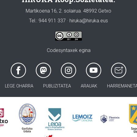
Martikoena 16, 2. solairua. 48992 Getxo
Tel.: 944 911 337 · hiruka@hiruka.eus
Codesyntaxek egina
LEGE OHARRA
PUBLIZITATEA
ARAUAK
HARREMANET