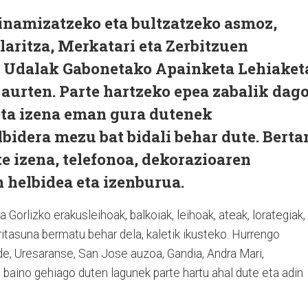
inamizatzeko eta bultzatzeko asmoz,
laritza, Merkatari eta Zerbitzuen
ko Udalak Gabonetako Apainketa Lehiaket
e aurten. Parte hartzeko epea zabalik dag
eta izena eman gura dutenek
idera mezu bat bidali behar dute. Berta
e izena, telefonoa, dekorazioaren
 helbidea eta izenburua.
 Gorlizko erakusleihoak, balkoiak, leihoak, ateak, lorategiak,
rritasuna bermatu behar dela, kaletik ikusteko. Hurrengo
de, Uresaranse, San Jose auzoa, Gandia, Andra Mari,
baino gehiago duten lagunek parte hartu ahal dute eta adin