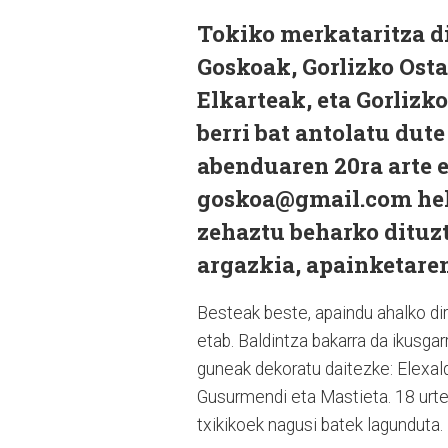
Tokiko merkataritza d
Goskoak, Gorlizko Osta
Elkarteak, eta Gorliz
berri bat antolatu dut
abenduaren 20ra arte 
goskoa@gmail.com helb
zehaztu beharko dituzt
argazkia, apainketaren
Besteak beste, apaindu ahalko dira
etab. Baldintza bakarra da ikusga
guneak dekoratu daitezke: Elexal
Gusurmendi eta Mastieta. 18 urte 
txikikoek nagusi batek lagunduta.