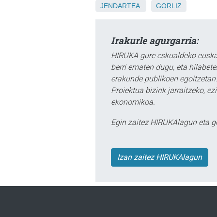
JENDARTEA
GORLIZ
Irakurle agurgarria:
HIRUKA gure eskualdeko euskar
berri ematen dugu, eta hilabet
erakunde publikoen egoitzetan.
Proiektua bizirik jarraitzeko, 
ekonomikoa.
Egin zaitez HIRUKAlagun eta g
Izan zaitez HIRUKAlagun