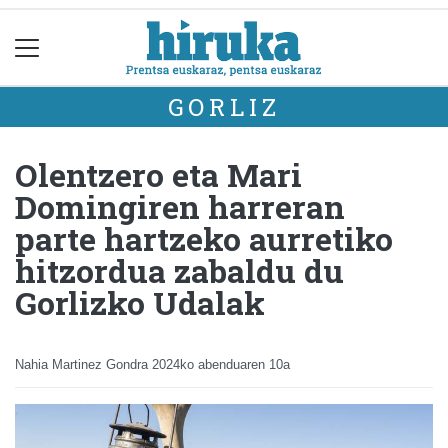
GORLIZ
Olentzero eta Mari
Domingiren harreran
parte hartzeko aurretiko
hitzordua zabaldu du
Gorlizko Udalak
Nahia Martinez Gondra
2024ko abenduaren 10a