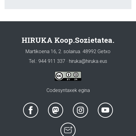
HIRUKA Koop.Sozietatea.
Martikoena 16, 2. solairua. 48992 Getxo
Tel.: 944 911 337 · hiruka@hiruka.eus
Codesyntaxek egina