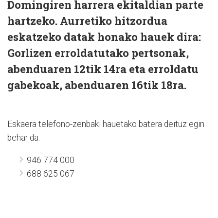
Domingiren harrera ekitaldian parte
hartzeko. Aurretiko hitzordua
eskatzeko datak honako hauek dira:
Gorlizen erroldatutako pertsonak,
abenduaren 12tik 14ra eta erroldatu
gabekoak, abenduaren 16tik 18ra.
Eskaera telefono-zenbaki hauetako batera deituz egin
behar da:
946 774 000
688 625 067