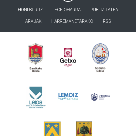
HONI BURUZ
LEGE OHARRA
PUBLIZITATEA
ARAUAK
HARREMANETARAKO
RSS