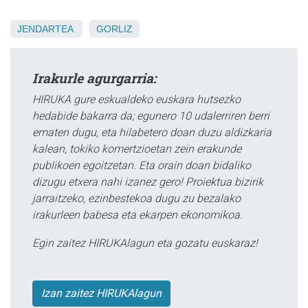
JENDARTEA
GORLIZ
Irakurle agurgarria:
HIRUKA gure eskualdeko euskara hutsezko
hedabide bakarra da; egunero 10 udalerriren berri
ematen dugu, eta hilabetero doan duzu aldizkaria
kalean, tokiko komertzioetan zein erakunde
publikoen egoitzetan. Eta orain doan bidaliko
dizugu etxera nahi izanez gero! Proiektua bizirik
jarraitzeko, ezinbestekoa dugu zu bezalako
irakurleen babesa eta ekarpen ekonomikoa.
Egin zaitez HIRUKAlagun eta gozatu euskaraz!
Izan zaitez HIRUKAlagun