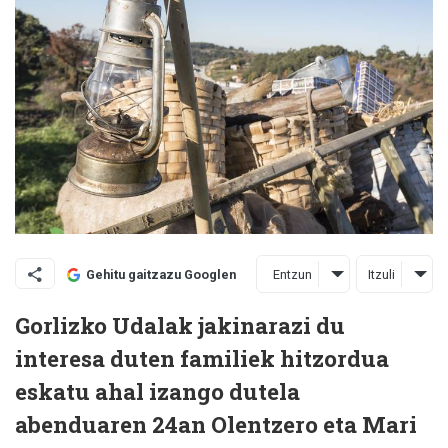
Entzun
Itzuli
Gehitu gaitzazu Googlen
Gorlizko Udalak jakinarazi du
interesa duten familiek hitzordua
eskatu ahal izango dutela
abenduaren 24an Olentzero eta Mari