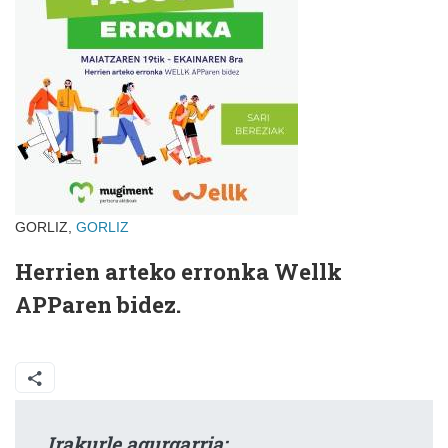
GORLIZ,
GORLIZ
Herrien arteko erronka Wellk
APParen bidez.
Irakurle agurgarria: