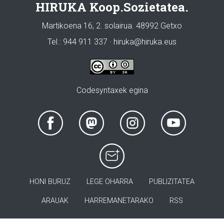
HIRUKA Koop.Sozietatea.
Martikoena 16, 2. solairua. 48992 Getxo
Tel.: 944 911 337 · hiruka@hiruka.eus
Codesyntaxek egina
HONI BURUZ
LEGE OHARRA
PUBLIZITATEA
ARAUAK
HARREMANETARAKO
RSS