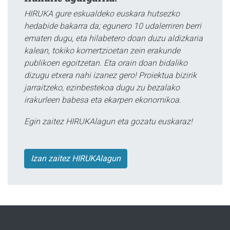
HIRUKA gure eskualdeko euskara hutsezko
hedabide bakarra da; egunero 10 udalerriren berri
ematen dugu, eta hilabetero doan duzu aldizkaria
kalean, tokiko komertzioetan zein erakunde
publikoen egoitzetan. Eta orain doan bidaliko
dizugu etxera nahi izanez gero! Proiektua bizirik
jarraitzeko, ezinbestekoa dugu zu bezalako
irakurleen babesa eta ekarpen ekonomikoa.
Egin zaitez HIRUKAlagun eta gozatu euskaraz!
Izan zaitez HIRUKAlagun