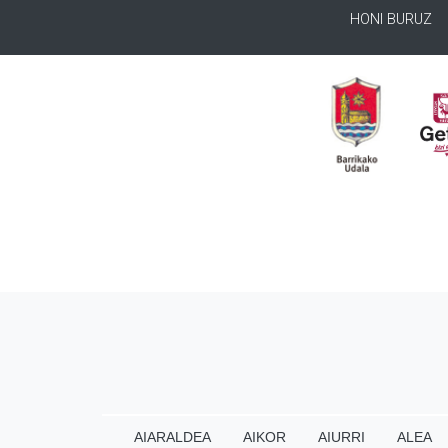
HONI BURUZ
AIARALDEA
AIKOR
AIURRI
ALEA