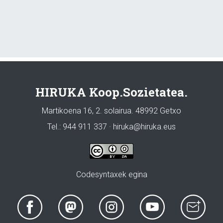
HIRUKA Koop.Sozietatea.
Martikoena 16, 2. solairua. 48992 Getxo
Tel.: 944 911 337 · hiruka@hiruka.eus
Codesyntaxek egina