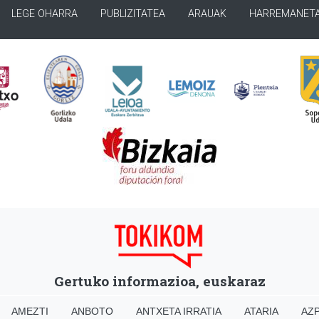
LEGE OHARRA
PUBLIZITATEA
ARAUAK
HARREMANET
Gertuko informazioa, euskaraz
AMEZTI
ANBOTO
ANTXETA IRRATIA
ATARIA
AZP