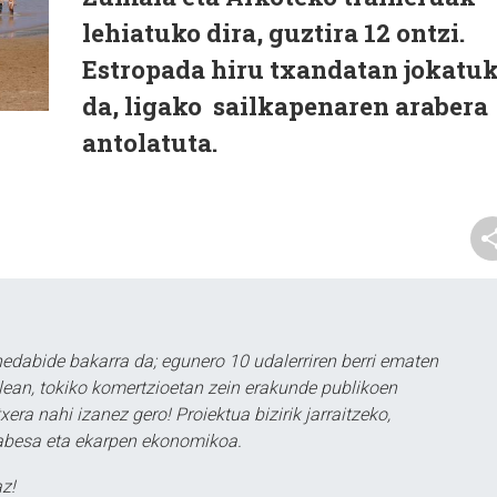
lehiatuko dira, guztira 12 ontzi.
Estropada hiru txandatan jokatu
da, ligako sailkapenaren arabera
antolatuta.
dabide bakarra da; egunero 10 udalerriren berri ematen
alean, tokiko komertzioetan zein erakunde publikoen
era nahi izanez gero! Proiektua bizirik jarraitzeko,
babesa eta ekarpen ekonomikoa.
z!