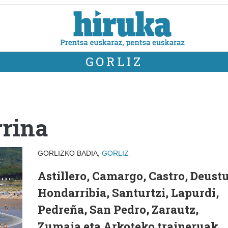
GORLIZ
rrina
GORLIZKO BADIA,
GORLIZ
Astillero, Camargo, Castro, Deustu
Hondarribia, Santurtzi, Lapurdi,
Pedreña, San Pedro, Zarautz,
Zumaia eta Arkoteko traineruak