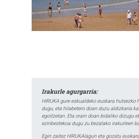
Irakurle agurgarria:
HIRUKA gure eskualdeko euskara hutsezko he
dugu, eta hilabetero doan duzu aldizkaria k
egoitzetan. Eta orain doan bidaliko dizugu etx
ezinbestekoa dugu zu bezalako irakurleen 
Egin zaitez HIRUKAlagun eta gozatu euskara