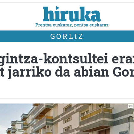
GORLIZ
igintza-kontsultei er
t jarriko da abian Go