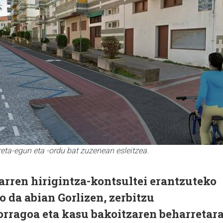
eta-egun eta -ordu bat zuzenean esleitzea.
tarren hirigintza-kontsultei erantzuteko
ko da abian Gorlizen, zerbitzu
orragoa eta kasu bakoitzaren beharretar