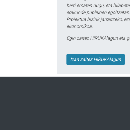
berri ematen dugu, eta hilabet
erakunde publikoen egoitzetan.
Proiektua bizirik jarraitzeko, 
ekonomikoa.
Egin zaitez HIRUKAlagun eta g
Izan zaitez HIRUKAlagun