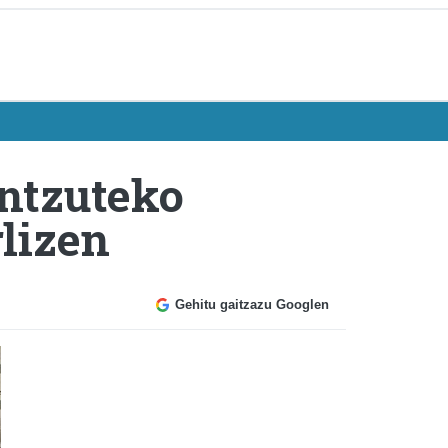
antzuteko
rlizen
Gehitu gaitzazu Googlen