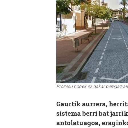
Prozesu horrek ez dakar beregaz arr
Gaurtik aurrera, herri
sistema berri bat jarri
antolatuagoa, eragink