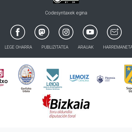
Codesyntaxek egina
LEGE OHARRA
PUBLIZITATEA
ARAUAK
HARREMANET