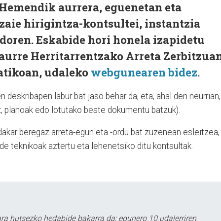
 Hemendik aurrera, eguenetan eta
aie hirigintza-kontsultei, instantzia
doren. Eskabide hori honela izapidetu
 aurre Herritarrentzako Arreta Zerbitzua
atikoan, udaleko
webgunearen bidez
​.
 deskribapen labur bat jaso behar da, eta, ahal den neurrian,
, planoak edo lotutako beste dokumentu batzuk).
dakar beregaz arreta-egun eta -ordu bat zuzenean esleitzea,
de teknikoak aztertu eta lehenetsiko ditu kontsultak.
a hutsezko hedabide bakarra da; egunero 10 udalerriren