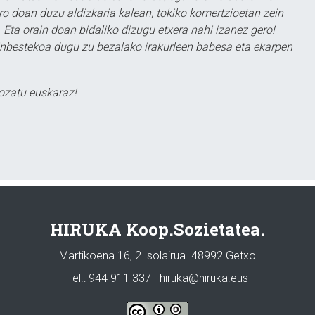
ero doan duzu aldizkaria kalean, tokiko komertzioetan zein
 Eta orain doan bidaliko dizugu etxera nahi izanez gero!
ezinbestekoa dugu zu bezalako irakurleen babesa eta ekarpen
ozatu euskaraz!
HIRUKA Koop.Sozietatea.
Martikoena 16, 2. solairua. 48992 Getxo
Tel.: 944 911 337 · hiruka@hiruka.eus