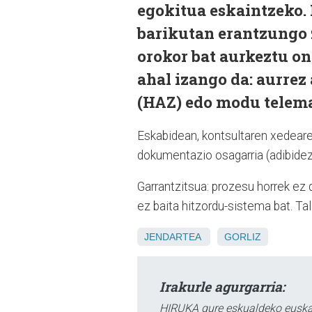
egokitua eskaintzeko.
barikutan erantzungo z
orokor bat aurkeztu on
ahal izango da: aurrez
(HAZ) edo modu telem
Eskabidean, kontsultaren xedearen
dokumentazio osagarria (adibidez
Garrantzitsua: prozesu horrek ez 
ez baita hitzordu-sistema bat. Tal
JENDARTEA
GORLIZ
Irakurle agurgarria:
HIRUKA gure eskualdeko euskar