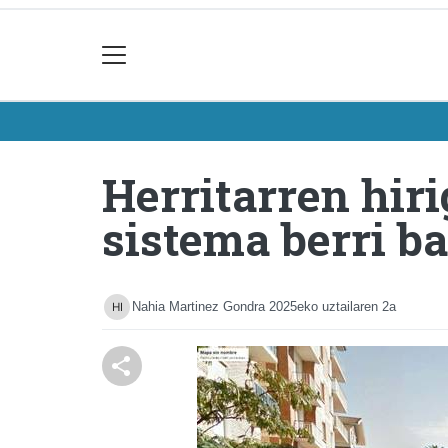
Herritarren hir
sistema berri ba
Nahia Martinez Gondra
2025eko uztailaren 2a