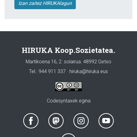
Izan zaitez HIRUKAlagun
HIRUKA Koop.Sozietatea.
Martikoena 16, 2. solairua. 48992 Getxo
Tel.: 944 911 337 · hiruka@hiruka.eus
Codesyntaxek egina