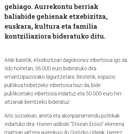
gehiago. Aurrekontu berriak
baliabide gehienak etxebizitza,
euskara, kultura eta familia
kontziliaziora bideratuko ditu.
Alde batetik, etxebizitzari dagokionez inbertsioa igo da.
Ildo horretan, 36.000 euro bideratuko dira
emantzipaziorako laguntzetara. Bestetik, espazio
publikoa hobetzeko inbertsioa hazi da, bide
publikoetako inbertsioa indartuz eta 50.000 euro hiri-
altzariak berritzeko bideratuz.
Arlo sozialean, arreta eta akonpainamendu politikak
indartuko dira. Horren adibide "Etxean Eroso" ekimena
martxan jartzea aurreikusi du Gorlizko Udalak. Herrez