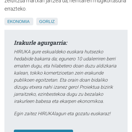
zerbitzua martxan jartzea da, herritarren mugikortasuna
errazteko.
EKONOMIA
GORLIZ
Irakurle agurgarria:
HIRUKA gure eskualdeko euskara hutsezko
hedabide bakarra da; egunero 10 udalerriren berri
ematen dugu, eta hilabetero doan duzu aldizkaria
kalean, tokiko komertzioetan zein erakunde
publikoen egoitzetan. Eta orain doan bidaliko
dizugu etxera nahi izanez gero! Proiektua bizirik
jarraitzeko, ezinbestekoa dugu zu bezalako
irakurleen babesa eta ekarpen ekonomikoa.
Egin zaitez HIRUKAlagun eta gozatu euskaraz!