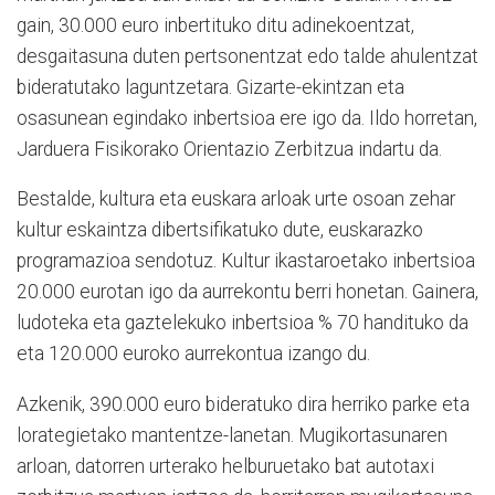
gain, 30.000 euro inbertituko ditu adinekoentzat,
desgaitasuna duten pertsonentzat edo talde ahulentzat
bideratutako laguntzetara. Gizarte-ekintzan eta
osasunean egindako inbertsioa ere igo da. Ildo horretan,
Jarduera Fisikorako Orientazio Zerbitzua indartu da.
Bestalde, kultura eta euskara arloak urte osoan zehar
kultur eskaintza dibertsifikatuko dute, euskarazko
programazioa sendotuz. Kultur ikastaroetako inbertsioa
20.000 eurotan igo da aurrekontu berri honetan. Gainera,
ludoteka eta gaztelekuko inbertsioa % 70 handituko da
eta 120.000 euroko aurrekontua izango du.
Azkenik, 390.000 euro bideratuko dira herriko parke eta
lorategietako mantentze-lanetan. Mugikortasunaren
arloan, datorren urterako helburuetako bat autotaxi