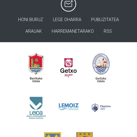
HONI BURUZ
LEGE OHARRA
PUBLIZITATEA
ARAUAK
HARREMANETARAKO
RSS