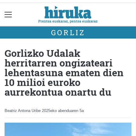
GORLIZ
Gorlizko Udalak
herritarren ongizateari
lehentasuna ematen dien
10 milioi euroko
aurrekontua onartu du
Beatriz Antona Uribe
2025eko abenduaren 5a