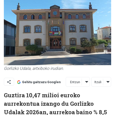
Gorlizko Udala, artxiboko irudian.
Entzun
Itzuli
Gehitu gaitzazu Googlen
Guztira 10,47 milioi euroko
aurrekontua izango du Gorlizko
Udalak 2026an, aurrekoa baino % 8,5