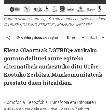
Gorroto delituei aurre egiteko alternatibei buruzko hitzaldia.
© URIBE KOSTAKO ZERBITZU MANKOMUNITATEA
Entzun
Itzuli
Gehitu gaitzazu Googlen
Elena Olaortuak LGTBIQ+ aurkako
gorroto delituei aurre egiteko
alternatibak aurkeztuko ditu Uribe
Kostako Zerbitzu Mankomunitateak
prestatu duen hitzaldian.
Homofobia, Lesbofobia, Transfobia eta Bifobiaren
aurkako eguna dela eta, Uribe Kostako Zerbitzu