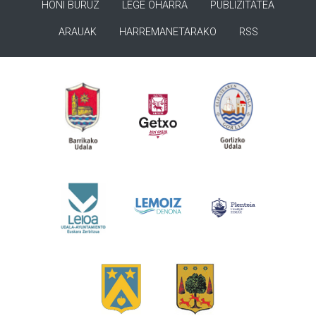
HONI BURUZ
LEGE OHARRA
PUBLIZITATEA
ARAUAK
HARREMANETARAKO
RSS