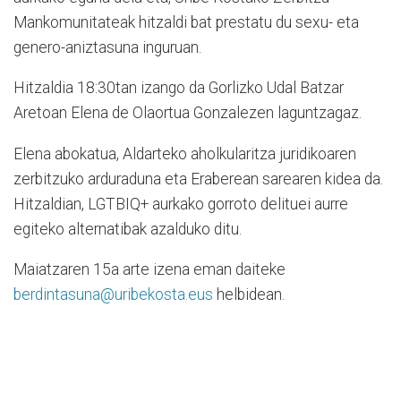
Mankomunitateak hitzaldi bat prestatu du sexu- eta
genero-aniztasuna inguruan.
Hitzaldia 18:30tan izango da Gorlizko Udal Batzar
Aretoan Elena de Olaortua Gonzalezen laguntzagaz.
Elena abokatua, Aldarteko aholkularitza juridikoaren
zerbitzuko arduraduna eta Eraberean sarearen kidea da.
Hitzaldian, LGTBIQ+ aurkako gorroto delituei aurre
egiteko alternatibak azalduko ditu.
Maiatzaren 15a arte izena eman daiteke
berdintasuna@uribekosta.eus
helbidean.