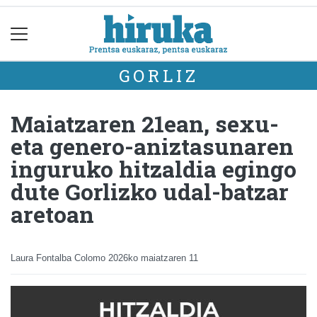
GORLIZ
Maiatzaren 21ean, sexu-
eta genero-aniztasunaren
inguruko hitzaldia egingo
dute Gorlizko udal-batzar
aretoan
Laura Fontalba Colomo
2026ko maiatzaren 11