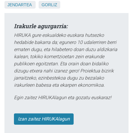
JENDARTEA
GORLIZ
Irakurle agurgarria:
HIRUKA gure eskualdeko euskara hutsezko
hedabide bakarra da; egunero 10 udalerriren berri
ematen dugu, eta hilabetero doan duzu aldizkaria
kalean, tokiko komertzioetan zein erakunde
publikoen egoitzetan. Eta orain doan bidaliko
dizugu etxera nahi izanez gero! Proiektua bizirik
jarraitzeko, ezinbestekoa dugu zu bezalako
irakurleen babesa eta ekarpen ekonomikoa.
Egin zaitez HIRUKAlagun eta gozatu euskaraz!
Izan zaitez HIRUKAlagun