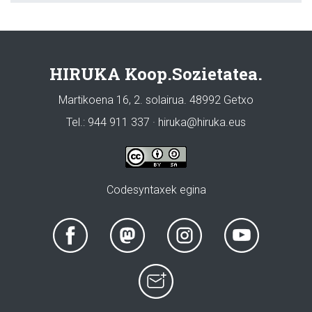
HIRUKA Koop.Sozietatea.
Martikoena 16, 2. solairua. 48992 Getxo
Tel.: 944 911 337 · hiruka@hiruka.eus
Codesyntaxek egina