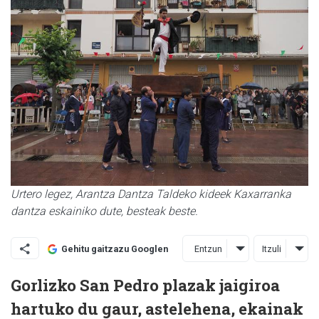
Urtero legez, Arantza Dantza Taldeko kideek Kaxarranka
dantza eskainiko dute, besteak beste.
Entzun
Itzuli
Gehitu gaitzazu Googlen
Gorlizko San Pedro plazak jaigiroa
hartuko du gaur, astelehena, ekainak