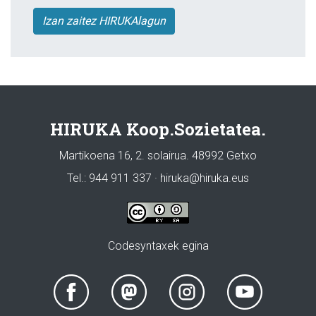
Izan zaitez HIRUKAlagun
HIRUKA Koop.Sozietatea.
Martikoena 16, 2. solairua. 48992 Getxo
Tel.: 944 911 337 · hiruka@hiruka.eus
Codesyntaxek egina