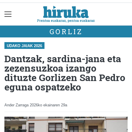
GORLIZ
UDAKO JAIAK 2026
Dantzak, sardina-jana eta
zezensuzkoa izango
dituzte Gorlizen San Pedro
eguna ospatzeko
Ander Zarraga
2026ko ekainaren 29a