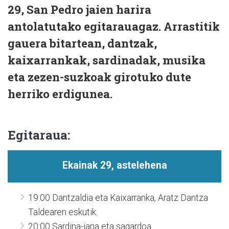
29, San Pedro jaien harira
antolatutako egitarauagaz. Arrastitik
gauera bitartean, dantzak,
kaixarrankak, sardinadak, musika
eta zezen-suzkoak girotuko dute
herriko erdigunea.
Egitaraua:
Ekainak 29, astelehena
19:00 Dantzaldia eta Kaixarranka, Aratz Dantza
Taldearen eskutik.
20:00 Sardina-jana eta sagardoa.