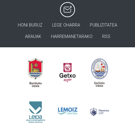
HONI BURUZ
LEGE OHARRA
PUBLIZITATEA
ARAUAK
HARREMANETARAKO
RSS