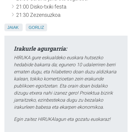
21:00 Disko-txiki festa.
21:30 Zezensuzkoa.
JAIAK
GORLIZ
Irakurle agurgarria:
HIRUKA gure eskualdeko euskara hutsezko
hedabide bakarra da; egunero 10 udalerriren berri
ematen dugu, eta hilabetero doan duzu aldizkaria
kalean, tokiko komertzioetan zein erakunde
publikoen egoitzetan. Eta orain doan bidaliko
dizugu etxera nahi izanez gero! Proiektua bizirik
jarraitzeko, ezinbestekoa dugu zu bezalako
irakurleen babesa eta ekarpen ekonomikoa.
Egin zaitez HIRUKAlagun eta gozatu euskaraz!