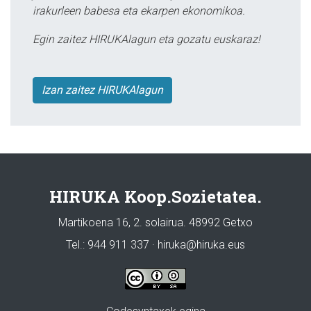
irakurleen babesa eta ekarpen ekonomikoa.
Egin zaitez HIRUKAlagun eta gozatu euskaraz!
Izan zaitez HIRUKAlagun
HIRUKA Koop.Sozietatea.
Martikoena 16, 2. solairua. 48992 Getxo
Tel.: 944 911 337 · hiruka@hiruka.eus