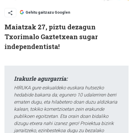
Gehitu gaitzazu Googlen
Maiatzak 27, piztu dezagun
Txorimalo Gaztetxean sugar
independentista!
Irakurle agurgarria:
HIRUKA gure eskualdeko euskara hutsezko
hedabide bakarra da; egunero 10 udalerriren berri
ematen dugu, eta hilabetero doan duzu aldizkaria
kalean, tokiko komertzioetan zein erakunde
publikoen egoitzetan. Eta orain doan bidaliko
dizugu etxera nahi izanez gero! Proiektua bizirik
jarraitzeko, ezinbestekoa dugu zu bezalako