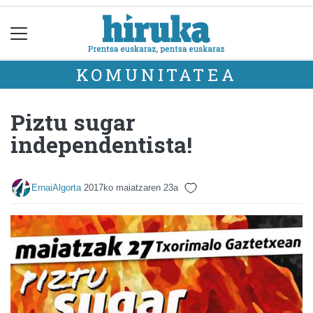
KOMUNITATEA
Piztu sugar
independentista!
ErnaiAlgorta
2017ko maiatzaren 23a