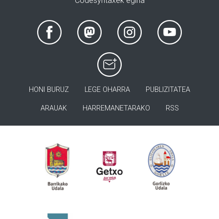
Codesyntaxek egina
HONI BURUZ
LEGE OHARRA
PUBLIZITATEA
ARAUAK
HARREMANETARAKO
RSS