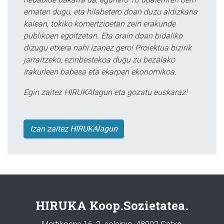
ematen dugu, eta hilabetero doan duzu aldizkaria
kalean, tokiko komertzioetan zein erakunde
publikoen egoitzetan. Eta orain doan bidaliko
dizugu etxera nahi izanez gero! Proiektua bizirik
jarraitzeko, ezinbestekoa dugu zu bezalako
irakurleen babesa eta ekarpen ekonomikoa.
Egin zaitez HIRUKAlagun eta gozatu euskaraz!
Izan zaitez HIRUKAlagun
HIRUKA Koop.Sozietatea.