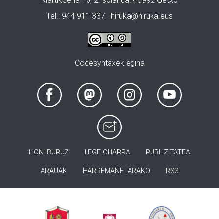
Martikoena 16, 2. solairua. 48992 Getxo
Tel.: 944 911 337 · hiruka@hiruka.eus
Codesyntaxek egina
HONI BURUZ
LEGE OHARRA
PUBLIZITATEA
ARAUAK
HARREMANETARAKO
RSS