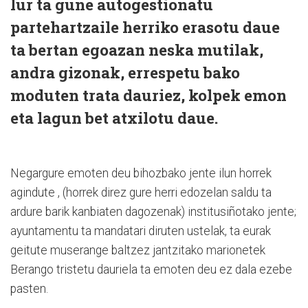
lur ta gune autogestionatu
partehartzaile herriko erasotu daue
ta bertan egoazan neska mutilak,
andra gizonak, errespetu bako
moduten trata dauriez, kolpek emon
eta lagun bet atxilotu daue.
Negargure emoten deu bihozbako jente ilun horrek
agindute , (horrek direz gure herri edozelan saldu ta
ardure barik kanbiaten dagozenak) institusiñotako jente;
ayuntamentu ta mandatari diruten ustelak, ta eurak
geitute muserange baltzez jantzitako marionetek
Berango tristetu dauriela ta emoten deu ez dala ezebe
pasten.