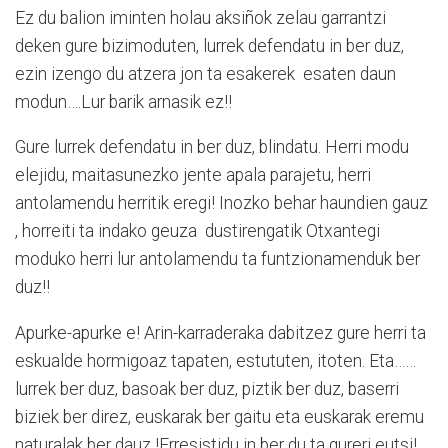
Ez du balion iminten holau aksiñok zelau garrantzi
deken gure bizimoduten, lurrek defendatu in ber duz,
ezin izengo du atzera jon ta esakerek esaten daun
modun….Lur barik arnasik ez!!
Gure lurrek defendatu in ber duz, blindatu. Herri modu
elejidu, maitasunezko jente apala parajetu, herri
antolamendu herritik eregi! Inozko behar haundien gauz
, horreiti ta indako geuza dustirengatik Otxantegi
moduko herri lur antolamendu ta funtzionamenduk ber
duz!!
Apurke-apurke e! Arin-karraderaka dabitzez gure herri ta
eskualde hormigoaz tapaten, estututen, itoten. Eta……
lurrek ber duz, basoak ber duz, piztik ber duz, baserri
biziek ber direz, euskarak ber gaitu eta euskarak eremu
naturalak ber dauz !Erresistidu in ber du ta gureri eutsi!