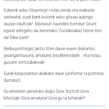
Eskerrik asko Otxantegi! Holau eredu eta erakusle
izeteaitik, zuek barik kolorek asko gitxiau aukingo
iauzan iraultzak! Maitasun haundiko borroka! Geure
egune aillegeko da, benetako! Zuolakoakaz herrie iten
da! Biba zuek!
Berba polittegaz jantzi itten daure euren diskurtso;
jasangarritasuna, amalurre, biodibersidade… eta holau
guzurre zentzubakoak!
Eurak kanposantun akabako daue (uniforme ta poltrona
dustikaz).
Gu amesten jarraituko dogu! Gora bizitza! Gora
bihotzak! Gora amalurra! Gora gu ta lurtarrak!!!