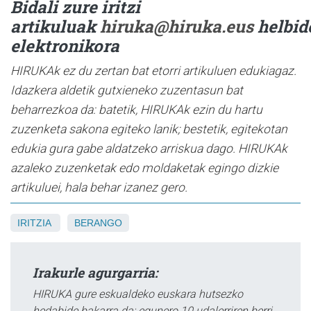
Bidali zure iritzi
artikuluak
hiruka@hiruka.eus
helbid
elektronikora
HIRUKAk ez du zertan bat etorri artikuluen edukiagaz.
Idazkera aldetik gutxieneko zuzentasun bat
beharrezkoa da: batetik, HIRUKAk ezin du hartu
zuzenketa sakona egiteko lanik; bestetik, egitekotan
edukia gura gabe aldatzeko arriskua dago. HIRUKAk
azaleko zuzenketak edo moldaketak egingo dizkie
artikuluei, hala behar izanez gero.
IRITZIA
BERANGO
Irakurle agurgarria:
HIRUKA gure eskualdeko euskara hutsezko
hedabide bakarra da; egunero 10 udalerriren berri