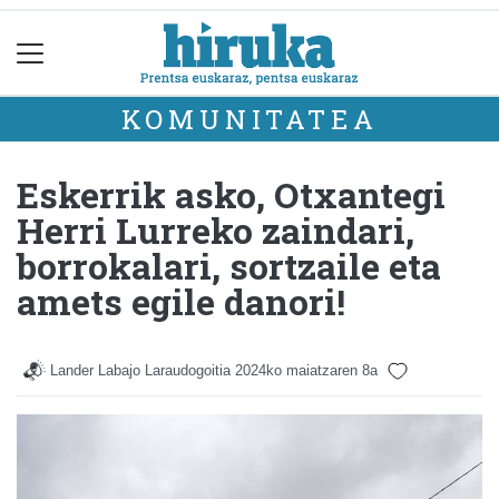
KOMUNITATEA
Eskerrik asko, Otxantegi
Herri Lurreko zaindari,
borrokalari, sortzaile eta
amets egile danori!
Lander Labajo Laraudogoitia
2024ko maiatzaren 8a