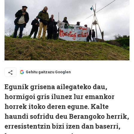
Gehitu gaitzazu Googlen
Egunik grisena ailegateko dau,
hormigoi gris ilunez lur emankor
horrek itoko deren egune. Kalte
haundi sofridu deu Berangoko herrik,
erresistentzin bizi izen dan baserri,