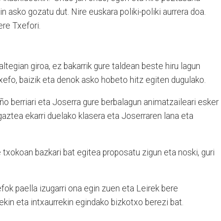
n asko gozatu dut. Nire euskara poliki-poliki aurrera doa.
ere Txefori.
ltegian giroa, ez bakarrik gure taldean beste hiru lagun
efo, baizik eta denok asko hobeto hitz egiten dugulako.
eño berriari eta Joserra gure berbalagun animatzaileari esker
 gaztea ekarri duelako klasera eta Joserraren lana eta
txokoan bazkari bat egitea proposatu zigun eta noski, guri
ok paella izugarri ona egin zuen eta Leirek bere
ekin eta intxaurrekin egindako bizkotxo berezi bat.