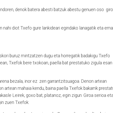
ondoren, denok batera abesti batzuk abestu genuen oso giro
an nahi diot Txefo gure lankideari egindako lanagatik eta em
skori buruz mintzatzen dugu eta horregatik badakigu Txefo
nean, Txefok bere txokoan, paella bat prestatuko zigula esan
earena bezala, inor ez zen garrantzitsuagoa. Denon artean
n artean mahaia kendu, baina paella Txefok bakarrik prestat
akasle Leirek, goxo bat, platanoz, egin zigun. Giroa serioa et
gin zuen Txefok.