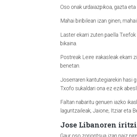
Oso onak urdaiazpikoa, gazta eta 
Mahai biribilean izan ginen, maha
Laster ekarri zuten paella Txefok
bikaina.
Postreak Leire irakasleak ekarri z
benetan.
Joserraren kantutegiarekin hasi g
Txofo sukaldari ona ez ezik abesla
Faltan nabaritu genuen iazko ikas
laguntzaileak, Jaione, Itziar e
Jose Libanoren iritzi
Gaur oso zoriontsua izan naiz nir