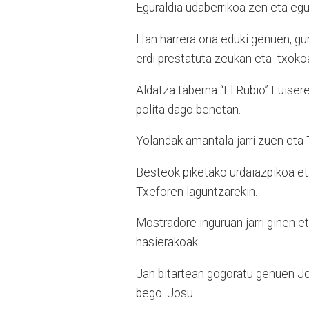
Eguraldia udaberrikoa zen eta egu
Han harrera ona eduki genuen, gur
erdi prestatuta zeukan eta txoko
Aldatza taberna “El Rubio” Luiser
polita dago benetan.
Yolandak amantala jarri zuen eta 
Besteok piketako urdaiazpikoa eta
Txeforen laguntzarekin.
Mostradore inguruan jarri ginen eta
hasierakoak.
Jan bitartean gogoratu genuen Josu
bego. Josu.