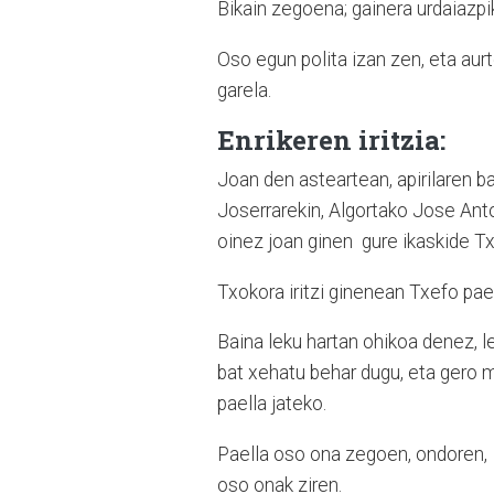
Bikain zegoena; gainera urdaiazpi
Oso egun polita izan zen, eta au
garela.
Enrikeren iritzia:
Joan den asteartean, apirilaren ba
Joserrarekin, Algortako Jose Ant
oinez joan ginen gure ikaskide T
Txokora iritzi ginenean Txefo pael
Baina leku hartan ohikoa denez, l
bat xehatu behar dugu, eta gero m
paella jateko.
Paella oso ona zegoen, ondoren, 
oso onak ziren.