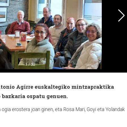
ntonio Agirre euskaltegiko mintzapraktika
o bazkaria ospatu genuen.
ogia erostera joan ginen, eta Rosa Mari, Goyi eta Yolandak