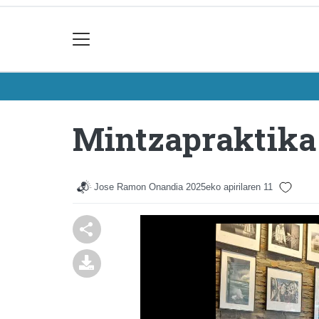
Mintzapraktika 
Jose Ramon Onandia
2025eko apirilaren 11