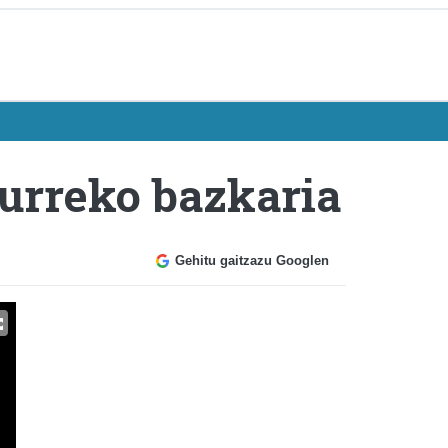
aurreko bazkaria
Gehitu gaitzazu Googlen