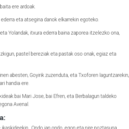
baita ere ardoak.
i ederra eta atsegina danok elkarrekin egoteko.
 eta Yolandak, itxura ederra baina zaporea itzelezko ona,
izkigun, pastel bereziak eta pastak oso onak, egiaz eta
inen abesten, Goyirik zuzenduta, eta Txoforen laguntzarekin,
ri handia ere.
kideak bai Mari Jose, bai Efren, eta Berbalagun taldeko
ta Begona Avenal.
a:
e ikaskideekin. Ondo jan ondo, egon eta nire poztasuna