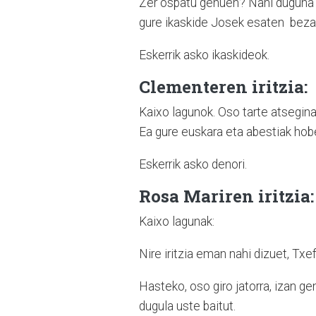
Zer ospatu genuen? Nahi duguna et
gure ikaskide Josek esaten bezala
Eskerrik asko ikaskideok.
Clementeren iritzia:
Kaixo lagunok. Oso tarte atsegina
Ea gure euskara eta abestiak hob
Eskerrik asko denori.
Rosa Mariren iritzia:
Kaixo lagunak:
Nire iritzia eman nahi dizuet, Tx
Hasteko, oso giro jatorra, izan ge
dugula uste baitut.