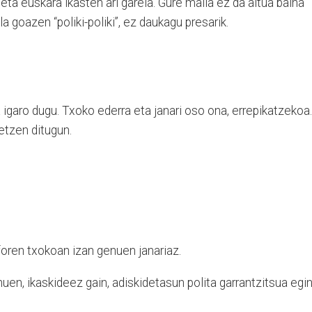
a euskara ikasten ari garela. Gure maila ez da altua baina
 goazen “poliki-poliki”, ez daukagu presarik.
 igaro dugu. Txoko ederra eta janari oso ona, errepikatzekoa.
etzen ditugun.
eforen txokoan izan genuen janariaz.
nuen, ikaskideez gain, adiskidetasun polita garrantzitsua egi