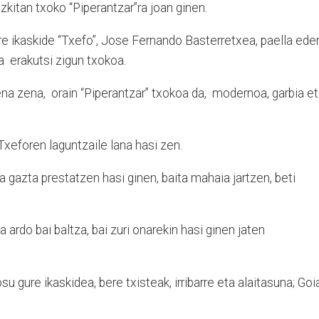
zkitan txoko “Piperantzar”ra joan ginen.
e ikaskide “Txefo”, Jose Fernando Basterretxea, paella eder
a erakutsi zigun txokoa.
ena zena, orain “Piperantzar” txokoa da, modernoa, garbia e
Txeforen laguntzaile lana hasi zen.
 gazta prestatzen hasi ginen, baita mahaia jartzen, beti
 ardo bai baltza, bai zuri onarekin hasi ginen jaten
 gure ikaskidea, bere txisteak, irribarre eta alaitasuna; Goi