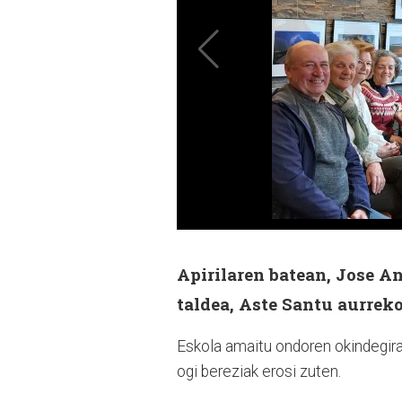
Apirilaren batean, Jose A
taldea, Aste Santu aurrek
Eskola amaitu ondoren okindegira 
ogi bereziak erosi zuten.