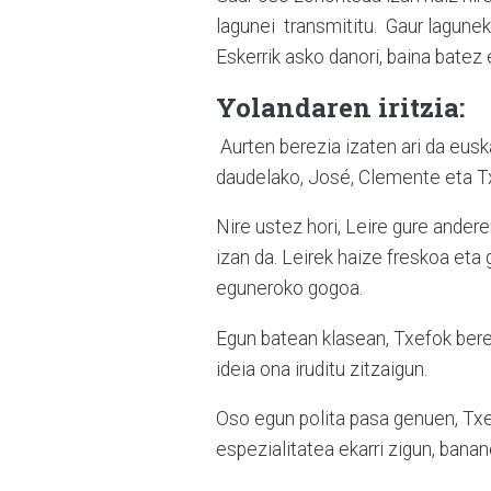
lagunei transmititu. Gaur laguneki
Eskerrik asko danori, baina batez 
Yolandaren iritzia:
Aurten berezia izaten ari da euska
daudelako, José, Clemente eta Tx
Nire ustez hori, Leire gure ander
izan da. Leirek haize freskoa eta
eguneroko gogoa.
Egun batean klasean, Txefok bere 
ideia ona iruditu zitzaigun.
Oso egun polita pasa genuen, Txef
espezialitatea ekarri zigun, banan