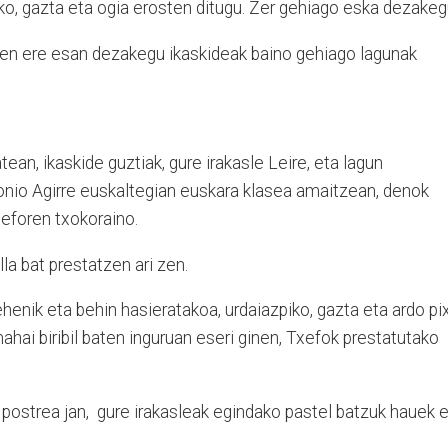
ko, gazta eta ogia erosten ditugu. Zer gehiago eska dezakeg
rten ere esan dezakegu ikaskideak baino gehiago lagunak
tean, ikaskide guztiak, gure irakasle Leire, eta lagun
onio Agirre euskaltegian euskara klasea amaitzean, denok
xeforen txokoraino.
la bat prestatzen ari zen.
ehenik eta behin hasieratakoa, urdaiazpiko, gazta eta ardo pi
ahai biribil baten inguruan eseri ginen, Txefok prestatutako
postrea jan, gure irakasleak egindako pastel batzuk hauek 