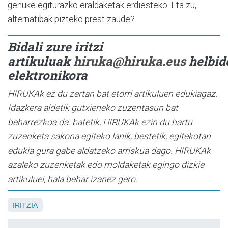
genuke egiturazko eraldaketak erdiesteko. Eta zu,
alternatibak pizteko prest zaude?
Bidali zure iritzi
artikuluak
hiruka@hiruka.eus
helbid
elektronikora
HIRUKAk ez du zertan bat etorri artikuluen edukiagaz.
Idazkera aldetik gutxieneko zuzentasun bat
beharrezkoa da: batetik, HIRUKAk ezin du hartu
zuzenketa sakona egiteko lanik; bestetik, egitekotan
edukia gura gabe aldatzeko arriskua dago. HIRUKAk
azaleko zuzenketak edo moldaketak egingo dizkie
artikuluei, hala behar izanez gero.
IRITZIA