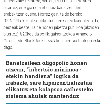
kudeatzaile teknikoa, hau da, RED ELECTRICAren
bitartez, energia nola eta noiz banatzen den
erabakitzen duena. Horrez gain, talde bereko
REINTELek zuntz optiko ilunaren sarea kudeatzen du,
besteak beste. Talde honen jabetza publikoa (akzioen
bitartez) %20koa da soilik, gainontzekoa Amancio
Ortega edo BlackRock bezalako inbertsio funtsen esku
dago.
Banatzaileen oligopolio honen
atzean, “inbertsio minimoa -
etekin handiena” logika da
irabazle, sare hiperzentralizatua
elikatuz eta kolapsoa saihesteko
sistema ahulak mantenduz