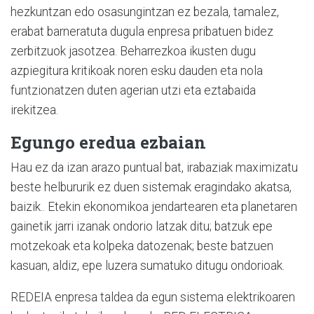
hezkuntzan edo osasungintzan ez bezala, tamalez,
erabat barneratuta dugula enpresa pribatuen bidez
zerbitzuok jasotzea. Beharrezkoa ikusten dugu
azpiegitura kritikoak noren esku dauden eta nola
funtzionatzen duten agerian utzi eta eztabaida
irekitzea.
Egungo eredua ezbaian
Hau ez da izan arazo puntual bat, irabaziak maximizatu
beste helbururik ez duen sistemak eragindako akatsa,
baizik.. Etekin ekonomikoa jendartearen eta planetaren
gainetik jarri izanak ondorio latzak ditu; batzuk epe
motzekoak eta kolpeka datozenak; beste batzuen
kasuan, aldiz, epe luzera sumatuko ditugu ondorioak.
REDEIA enpresa taldea da egun sistema elektrikoaren