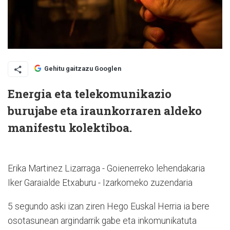
Gehitu gaitzazu Googlen
Energia eta telekomunikazio
burujabe eta iraunkorraren aldeko
manifestu kolektiboa.
Erika Martinez Lizarraga - Goienerreko lehendakaria
Iker Garaialde Etxaburu - Izarkomeko zuzendaria
5 segundo aski izan ziren Hego Euskal Herria ia bere
osotasunean argindarrik gabe eta inkomunikatuta