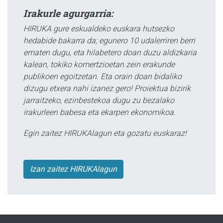
Irakurle agurgarria:
HIRUKA gure eskualdeko euskara hutsezko
hedabide bakarra da; egunero 10 udalerriren berri
ematen dugu, eta hilabetero doan duzu aldizkaria
kalean, tokiko komertzioetan zein erakunde
publikoen egoitzetan. Eta orain doan bidaliko
dizugu etxera nahi izanez gero! Proiektua bizirik
jarraitzeko, ezinbestekoa dugu zu bezalako
irakurleen babesa eta ekarpen ekonomikoa.
Egin zaitez HIRUKAlagun eta gozatu euskaraz!
Izan zaitez HIRUKAlagun