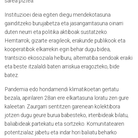
sarea piztea.
Instituzioei deia egiten diegu mendekotasuna
gainditzeko burujabetza eta jasangarritasuna oinarri
duten neurri eta politika aktiboak sustatzeko.
Herritarrok, gizarte eragileok, erakunde publikook eta
kooperatibok elkarrekin egin behar dugu bidea,
trantsizio ekosoziala helburu, alternatiba sendoak eraiki
eta beste itzalaldi baten arriskua eragozteko, bide
batez.
Pandemia edo hondamendi klimatikoetan gertatu
bezala, apirilaren 28an ere elkartasuna loratu zen gure
kaleetan. Zaurgarri sentitzen garenean kolektibora
jotzen dugu geure burua babesteko, irtenbideak bilatu,
baliabideak partekatu eta sortzeko. Komunitatearen
potentzialaz jabetu eta indar hori baliatu beharko