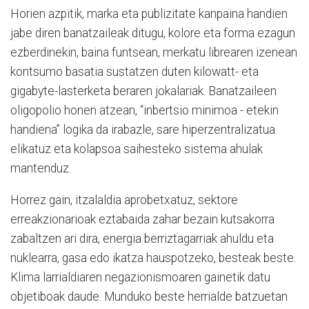
Horien azpitik, marka eta publizitate kanpaina handien
jabe diren banatzaileak ditugu, kolore eta forma ezagun
ezberdinekin, baina funtsean, merkatu librearen izenean
kontsumo basatia sustatzen duten kilowatt- eta
gigabyte-lasterketa beraren jokalariak. Banatzaileen
oligopolio honen atzean, “inbertsio minimoa - etekin
handiena” logika da irabazle, sare hiperzentralizatua
elikatuz eta kolapsoa saihesteko sistema ahulak
mantenduz.
Horrez gain, itzalaldia aprobetxatuz, sektore
erreakzionarioak eztabaida zahar bezain kutsakorra
zabaltzen ari dira, energia berriztagarriak ahuldu eta
nuklearra, gasa edo ikatza hauspotzeko, besteak beste.
Klima larrialdiaren negazionismoaren gainetik datu
objetiboak daude. Munduko beste herrialde batzuetan