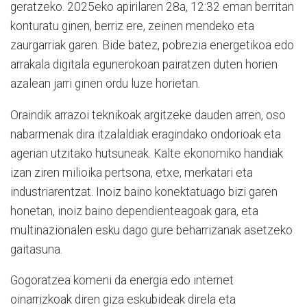
geratzeko. 2025eko apirilaren 28a, 12:32 eman berritan
konturatu ginen, berriz ere, zeinen mendeko eta
zaurgarriak garen. Bide batez, pobrezia energetikoa edo
arrakala digitala egunerokoan pairatzen duten horien
azalean jarri ginen ordu luze horietan.
Oraindik arrazoi teknikoak argitzeke dauden arren, oso
nabarmenak dira itzalaldiak eragindako ondorioak eta
agerian utzitako hutsuneak. Kalte ekonomiko handiak
izan ziren milioika pertsona, etxe, merkatari eta
industriarentzat. Inoiz baino konektatuago bizi garen
honetan, inoiz baino dependienteagoak gara, eta
multinazionalen esku dago gure beharrizanak asetzeko
gaitasuna.
Gogoratzea komeni da energia edo internet
oinarrizkoak diren giza eskubideak direla eta