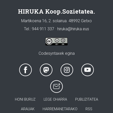
HIRUKA Koop.Sozietatea.
Martikoena 16, 2. solairua. 48992 Getxo
Tel.: 944 911 337 · hiruka@hiruka.eus
Codesyntaxek egina
HONI BURUZ
LEGE OHARRA
PUBLIZITATEA
ARAUAK
HARREMANETARAKO
RSS