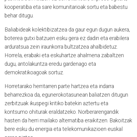
kooperatiba eta sare komunitarioak sortu eta babestu
behar ditugu.
Baliabideak kolektibizatzea da gaur egun dugun aukera,
boterea gutxi batzuen esku gera ez dadin eta erabilera
arduratsua zein iraunkorra bultzatzea ahalbidetuz.
Horrela, erabaki eta eskuhartze ahalmena zabaltzen
dugu, antolakuntza eredu gardenago eta
demokratikoagoak sortuz.
Horretarako herritarren parte hartzea eta indarra
beharrezkoa da, egunerokotasunean baliatzen ditugun
zerbitzuak ikuspegi kritiko batekin aztertu eta
kontsumo ohiturak eraldatzeko. Norberarengandik
hasten da herri mailako alternatiba eraikitzen. Bakoitzak
bere esku du energia eta telekomunikazioen euskal