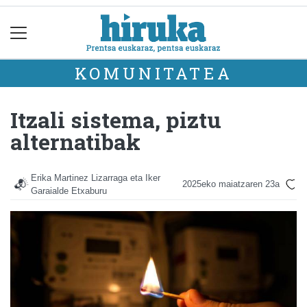
KOMUNITATEA
Itzali sistema, piztu
alternatibak
Erika Martinez Lizarraga eta Iker
2025eko maiatzaren 23a
Garaialde Etxaburu