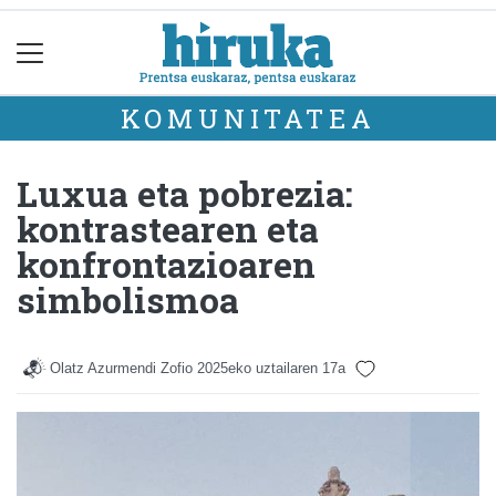
KOMUNITATEA
Luxua eta pobrezia:
kontrastearen eta
konfrontazioaren
simbolismoa
Olatz Azurmendi Zofio
2025eko uztailaren 17a