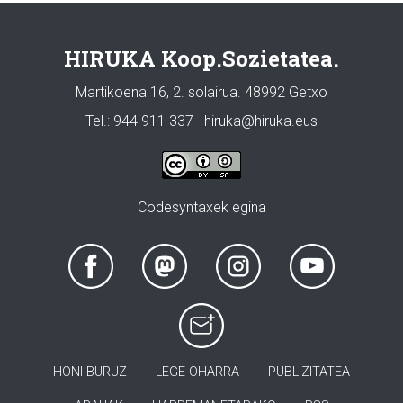
HIRUKA Koop.Sozietatea.
Martikoena 16, 2. solairua. 48992 Getxo
Tel.: 944 911 337 · hiruka@hiruka.eus
Codesyntaxek egina
HONI BURUZ
LEGE OHARRA
PUBLIZITATEA