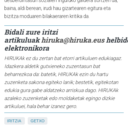
desberdintasun sozialen inguruko galdera sortzen da,
baina, aldi berean, irudi hau gizartearen egitura eta
bizitza moduaren bilakaeraren kritika da.
Bidali zure iritzi
artikuluak
hiruka@hiruka.eus
helbid
elektronikora
HIRUKAk ez du zertan bat etorri artikuluen edukiagaz.
Idazkera aldetik gutxieneko zuzentasun bat
beharrezkoa da: batetik, HIRUKAk ezin du hartu
zuzenketa sakona egiteko lanik; bestetik, egitekotan
edukia gura gabe aldatzeko arriskua dago. HIRUKAk
azaleko zuzenketak edo moldaketak egingo dizkie
artikuluei, hala behar izanez gero.
IRITZIA
GETXO