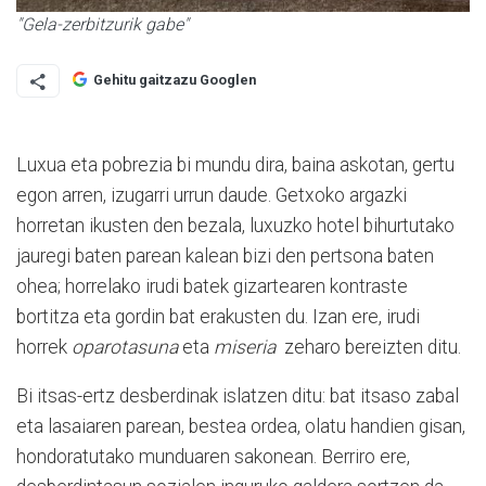
"Gela-zerbitzurik gabe"
Gehitu gaitzazu Googlen
Luxua eta pobrezia bi mundu dira, baina askotan, gertu
egon arren, izugarri urrun daude. Getxoko argazki
horretan ikusten den bezala, luxuzko hotel bihurtutako
jauregi baten parean kalean bizi den pertsona baten
ohea; horrelako irudi batek gizartearen kontraste
bortitza eta gordin bat erakusten du. Izan ere, irudi
horrek
oparotasuna
eta
miseria
zeharo bereizten ditu.
Bi itsas-ertz desberdinak islatzen ditu: bat itsaso zabal
eta lasaiaren parean, bestea ordea, olatu handien gisan,
hondoratutako munduaren sakonean. Berriro ere,