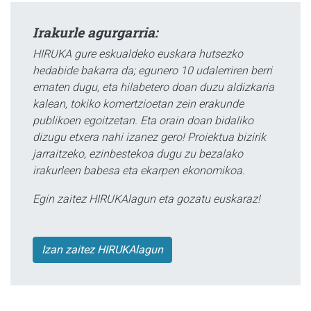
Irakurle agurgarria:
HIRUKA gure eskualdeko euskara hutsezko
hedabide bakarra da; egunero 10 udalerriren berri
ematen dugu, eta hilabetero doan duzu aldizkaria
kalean, tokiko komertzioetan zein erakunde
publikoen egoitzetan. Eta orain doan bidaliko
dizugu etxera nahi izanez gero! Proiektua bizirik
jarraitzeko, ezinbestekoa dugu zu bezalako
irakurleen babesa eta ekarpen ekonomikoa.
Egin zaitez HIRUKAlagun eta gozatu euskaraz!
Izan zaitez HIRUKAlagun