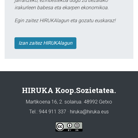
jarraitzeko, ezinbestekoa dugu zu bezalako
irakurleen babesa eta ekarpen ekonomikoa.
Egin zaitez HIRUKAlagun eta gozatu euskaraz!
Izan zaitez HIRUKAlagun
HIRUKA Koop.Sozietatea.
Martikoena 16, 2. solairua. 48992 Getxo
Tel.: 944 911 337 · hiruka@hiruka.eus