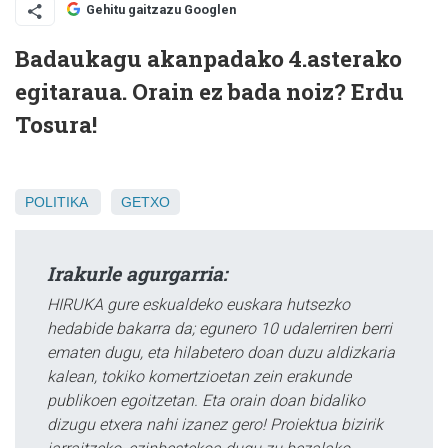
Gehitu gaitzazu Googlen
Badaukagu akanpadako 4.asterako
egitaraua. Orain ez bada noiz? Erdu
Tosura!
POLITIKA
GETXO
Irakurle agurgarria:
HIRUKA gure eskualdeko euskara hutsezko
hedabide bakarra da; egunero 10 udalerriren berri
ematen dugu, eta hilabetero doan duzu aldizkaria
kalean, tokiko komertzioetan zein erakunde
publikoen egoitzetan. Eta orain doan bidaliko
dizugu etxera nahi izanez gero! Proiektua bizirik