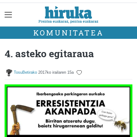
KOMUNITATEA
4. asteko egitaraua
TosuBetirako
2017ko irailaren 15a