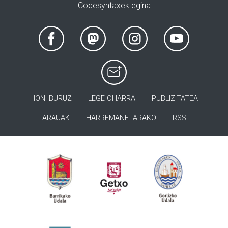
Codesyntaxek egina
HONI BURUZ
LEGE OHARRA
PUBLIZITATEA
ARAUAK
HARREMANETARAKO
RSS