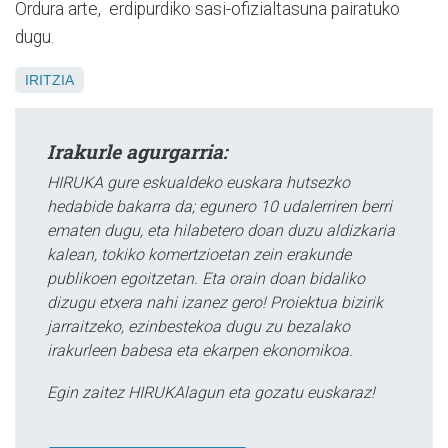
Ordura arte, erdipurdiko sasi-ofizialtasuna pairatuko
dugu.
IRITZIA
Irakurle agurgarria:
HIRUKA gure eskualdeko euskara hutsezko
hedabide bakarra da; egunero 10 udalerriren berri
ematen dugu, eta hilabetero doan duzu aldizkaria
kalean, tokiko komertzioetan zein erakunde
publikoen egoitzetan. Eta orain doan bidaliko
dizugu etxera nahi izanez gero! Proiektua bizirik
jarraitzeko, ezinbestekoa dugu zu bezalako
irakurleen babesa eta ekarpen ekonomikoa.
Egin zaitez HIRUKAlagun eta gozatu euskaraz!