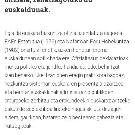
euskaldunak.
Egia da euskara hizkuntza ofizial izendatuta dagoela
EAEn Estatutua (1979) eta Nafarroan Foru Hobekuntza
(1982) onartu zirenetik, azken honetan eremu
euskaldunean soilik bada ere. Ofizialtasun deklarazioak
munta politiko eta juridiko handia du, edo, behintzat,
izan beharko luke. Izan duen eragin praktikora bagoaz,
hezkuntza sisteman euskararen presentzia ezartzea
eta herritar euskaldunak administrazio publikoen
ardurapeko zerbitzu eta erakundeekin euskaraz aritzeko
eskubide subjektiboa lirateke nagusiak; utz ditzagun
aldera, gaurkoan, bataren zein bestearen gabezia eta
hutsegiteak.