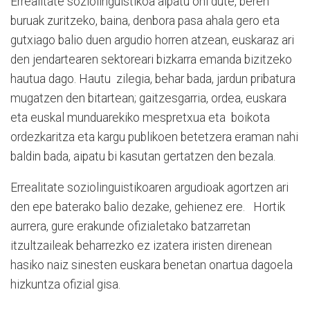
Errealitate soziolinguistikoa aipatu ohi dute, beren
buruak zuritzeko, baina, denbora pasa ahala gero eta
gutxiago balio duen argudio horren atzean, euskaraz ari
den jendartearen sektoreari bizkarra emanda bizitzeko
hautua dago. Hautu zilegia, behar bada, jardun pribatura
mugatzen den bitartean; gaitzesgarria, ordea, euskara
eta euskal munduarekiko mespretxua eta boikota
ordezkaritza eta kargu publikoen betetzera eraman nahi
baldin bada, aipatu bi kasutan gertatzen den bezala.
Errealitate soziolinguistikoaren argudioak agortzen ari
den epe baterako balio dezake, gehienez ere. Hortik
aurrera, gure erakunde ofizialetako batzarretan
itzultzaileak beharrezko ez izatera iristen direnean
hasiko naiz sinesten euskara benetan onartua dagoela
hizkuntza ofizial gisa.