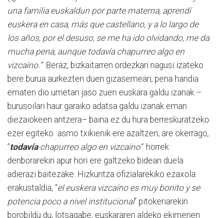
una familia euskaldun por parte materna, aprendí
euskera en casa, más que castellano, y a lo largo de
los años, por el desuso, se me ha ido olvidando, me da
mucha pena, aunque todavía chapurreo algo en
vizcaíno
.”
Beraz, bizkaitarren ordezkari nagusi izateko
bere burua aurkezten duen gizasemeari, pena handia
ematen dio umetan jaso zuen euskara galdu izanak –
burusoilari haur garaiko adatsa galdu izanak eman
diezaiokeen antzera– baina ez du hura berreskuratzeko
ezer egiteko asmo txikienik ere azaltzen; are okerrago,
“
todavía
chapurreo algo en vizcaíno”
horrek
denborarekin apur hori ere galtzeko bidean duela
adierazi baitezake. Hizkuntza ofizialarekiko ezaxola
erakustaldia, “
el euskera vizcaíno es muy bonito y se
potencia poco a nivel institucional
” pitokeriarekin
borobildu du, lotsagabe, euskararen aldeko ekimenen