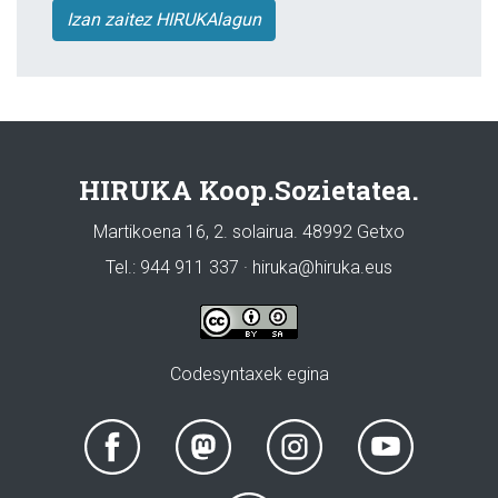
Izan zaitez HIRUKAlagun
HIRUKA Koop.Sozietatea.
Martikoena 16, 2. solairua. 48992 Getxo
Tel.: 944 911 337 · hiruka@hiruka.eus
Codesyntaxek egina