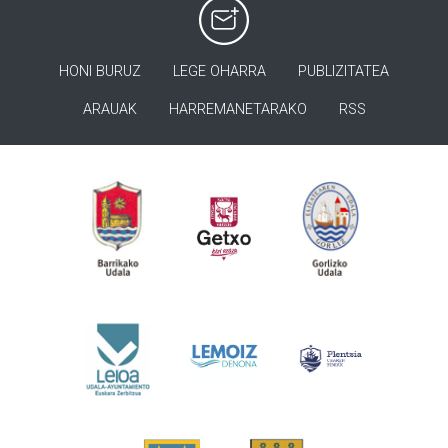
HONI BURUZ
LEGE OHARRA
PUBLIZITATEA
ARAUAK
HARREMANETARAKO
RSS