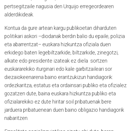
pertsegitzaile nagusia den Urquijo erregeordearen
alderdikideak.
Kontua da gure artean kargu publikoetan diharduten
politikari askori –diodanak berdin balio du epaile, polizia
eta abarrentzat– euskara hizkuntza ofiziala duen
erkidego baten legebiltzarkide, biltzarkide, zinegotzi,
alkate edo presidente izateak ez diela sortzen
euskararekiko iturginari edo kale garbitzaileari sor
diezaiokeenarena baino erantzukizun handiagorik:
ordezkaritza, estatus eta ordainsari publiko eta ofizialez
gozatzen dute, baina euskara hizkuntza publiko eta
ofizialarekiko ez dute hiritar soil pribatuenak bere
jarduera pribatuenean duen baino obligazio handiagorik
nabaritzen.