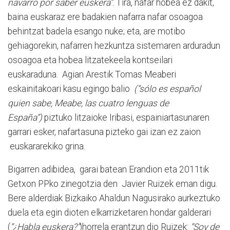
navarro por saber euskera”
. Tira, nafar hobea ez dakit,
baina euskaraz ere badakien nafarra nafar osoagoa
behintzat badela esango nuke; eta, are motibo
gehiagorekin, nafarren hezkuntza sistemaren arduradun
osoagoa eta hobea litzatekeela kontseilari
euskaraduna. Agian Arestik Tomas Meaberi
eskainitakoari kasu egingo balio
(“sólo es español
quien sabe, Meabe, las cuatro lenguas de
España”)
piztuko litzaioke Iribasi, espainiartasunaren
garrari esker, nafartasuna pizteko gai izan ez zaion
euskararekiko grina.
Bigarren adibidea, garai batean Erandion eta 2011tik
Getxon PPko zinegotzia den Javier Ruizek eman digu.
Bere alderdiak Bizkaiko Ahaldun Nagusirako aurkeztuko
duela eta egin dioten elkarrizketaren hondar galderari
(
“¿Habla euskera?”
)horrela erantzun dio Ruizek:
“Soy de