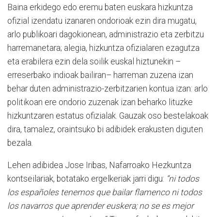
Baina erkidego edo eremu baten euskara hizkuntza
ofizial izendatu izanaren ondorioak ezin dira mugatu,
arlo publikoari dagokionean, administrazio eta zerbitzu
harremanetara; alegia, hizkuntza ofizialaren ezagutza
eta erabilera ezin dela soilik euskal hiztunekin –
erreserbako indioak bailiran– harreman zuzena izan
behar duten administrazio-zerbitzarien kontua izan: arlo
politikoan ere ondorio zuzenak izan beharko lituzke
hizkuntzaren estatus ofizialak. Gauzak oso bestelakoak
dira, tamalez, oraintsuko bi adibidek erakusten diguten
bezala.
Lehen adibidea Jose Iribas, Nafarroako Hezkuntza
kontseilariak, botatako ergelkeriak jarri digu:
“ni todos
los españoles tenemos que bailar flamenco ni todos
los navarros que aprender euskera; no se es mejor