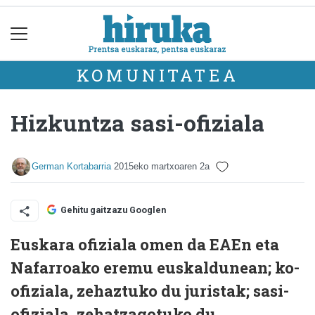
KOMUNITATEA
Hizkuntza sasi-ofiziala
German Kortabarria
2015eko martxoaren 2a
Gehitu gaitzazu Googlen
Euskara ofiziala omen da EAEn eta
Nafarroako eremu euskaldunean; ko-
ofiziala, zehaztuko du juristak; sasi-
ofiziala, zehatzagotuko du