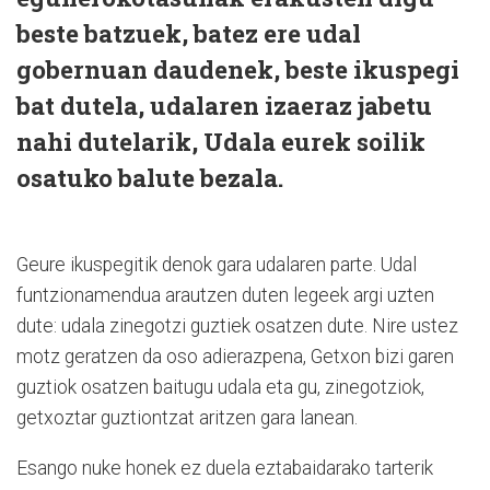
beste batzuek, batez ere udal
gobernuan daudenek, beste ikuspegi
bat dutela, udalaren izaeraz jabetu
nahi dutelarik, Udala eurek soilik
osatuko balute bezala.
Geure ikuspegitik denok gara udalaren parte. Udal
funtzionamendua arautzen duten legeek argi uzten
dute: udala zinegotzi guztiek osatzen dute. Nire ustez
motz geratzen da oso adierazpena, Getxon bizi garen
guztiok osatzen baitugu udala eta gu, zinegotziok,
getxoztar guztiontzat aritzen gara lanean.
Esango nuke honek ez duela eztabaidarako tarterik