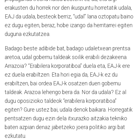
erakusten du horrek nor den ikuspuntu horretatik udala,
EAJ da udala, besteok berriz, “udal” lana oztopatu baino
ez dugu egiten, beraz, hobe izango da herritarrei egiten
duguna ezkutatzea.
Badago beste adibide bat, badago udaletxean prentsa
aretoa, udal gobernu taldeak soilik erabili dezakeena.
Arrazoia? “Erabilera korporatiboa” duela eta, EAJ-k ere
ez duela erabiltzen. Eta hori egia da, EAJ-k ez du
erabiltzen, bai ordea EAJ-k osatzen duen gobernu
taldeak. Arazoa lehengo bera da. Nor da udala? Ez al
dugu oposizioko taldeok “erabilera korporatiboa”
egiten? Gure ustez bai, udala denok baikara. Horregatik
pentsatzen dugu ezin dela itxurazko aitzakia tekniko
baten azpian denaz jabetzeko joera politiko argi bat
ezkutatu.