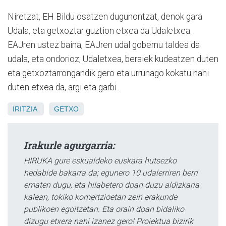
Niretzat, EH Bildu osatzen dugunontzat, denok gara
Udala, eta getxoztar guztion etxea da Udaletxea.
EAJren ustez baina, EAJren udal gobernu taldea da
udala, eta ondorioz, Udaletxea, beraiek kudeatzen duten
eta getxoztarrongandik gero eta urrunago kokatu nahi
duten etxea da, argi eta garbi.
IRITZIA
GETXO
Irakurle agurgarria:
HIRUKA gure eskualdeko euskara hutsezko
hedabide bakarra da; egunero 10 udalerriren berri
ematen dugu, eta hilabetero doan duzu aldizkaria
kalean, tokiko komertzioetan zein erakunde
publikoen egoitzetan. Eta orain doan bidaliko
dizugu etxera nahi izanez gero! Proiektua bizirik