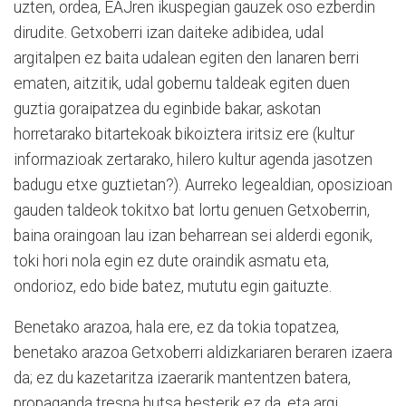
uzten, ordea, EAJren ikuspegian gauzek oso ezberdin
dirudite. Getxoberri izan daiteke adibidea, udal
argitalpen ez baita udalean egiten den lanaren berri
ematen, aitzitik, udal gobernu taldeak egiten duen
guztia goraipatzea du eginbide bakar, askotan
horretarako bitartekoak bikoiztera iritsiz ere (kultur
informazioak zertarako, hilero kultur agenda jasotzen
badugu etxe guztietan?). Aurreko legealdian, oposizioan
gauden taldeok tokitxo bat lortu genuen Getxoberrin,
baina oraingoan lau izan beharrean sei alderdi egonik,
toki hori nola egin ez dute oraindik asmatu eta,
ondorioz, edo bide batez, mututu egin gaituzte.
Benetako arazoa, hala ere, ez da tokia topatzea,
benetako arazoa Getxoberri aldizkariaren beraren izaera
da; ez du kazetaritza izaerarik mantentzen batera,
propaganda tresna hutsa besterik ez da, eta argi