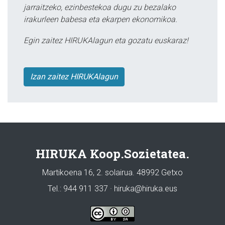
jarraitzeko, ezinbestekoa dugu zu bezalako
irakurleen babesa eta ekarpen ekonomikoa.
Egin zaitez HIRUKAlagun eta gozatu euskaraz!
Izan zaitez HIRUKAlagun
HIRUKA Koop.Sozietatea.
Martikoena 16, 2. solairua. 48992 Getxo
Tel.: 944 911 337 · hiruka@hiruka.eus