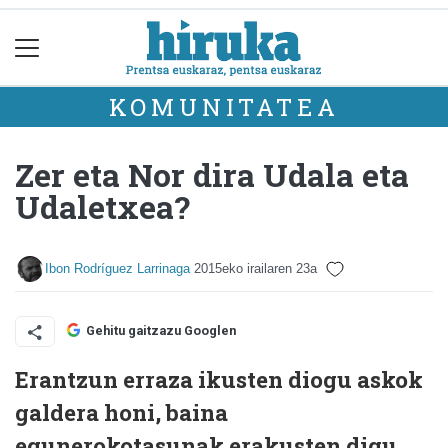
KOMUNITATEA
Zer eta Nor dira Udala eta
Udaletxea?
Ibon Rodríguez Larrinaga
2015eko irailaren 23a
Gehitu gaitzazu Googlen
Erantzun erraza ikusten diogu askok
galdera honi, baina
egunerokotasunak erakusten digu