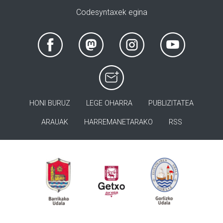
Codesyntaxek egina
HONI BURUZ
LEGE OHARRA
PUBLIZITATEA
ARAUAK
HARREMANETARAKO
RSS