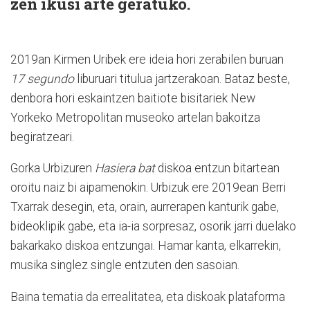
zen ikusi arte geratuko.
2019an Kirmen Uribek ere ideia hori zerabilen buruan
17 segundo
liburuari titulua jartzerakoan. Bataz beste,
denbora hori eskaintzen baitiote bisitariek New
Yorkeko Metropolitan museoko artelan bakoitza
begiratzeari.
Gorka Urbizuren
Hasiera bat
diskoa entzun bitartean
oroitu naiz bi aipamenokin. Urbizuk ere 2019ean Berri
Txarrak desegin, eta, orain, aurrerapen kanturik gabe,
bideoklipik gabe, eta ia-ia sorpresaz, osorik jarri duelako
bakarkako diskoa entzungai. Hamar kanta, elkarrekin,
musika singlez single entzuten den sasoian.
Baina tematia da errealitatea, eta diskoak plataforma