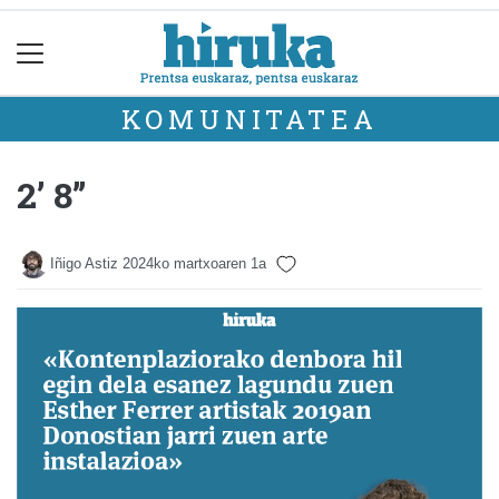
KOMUNITATEA
2’ 8’’
Iñigo Astiz
2024ko martxoaren 1a