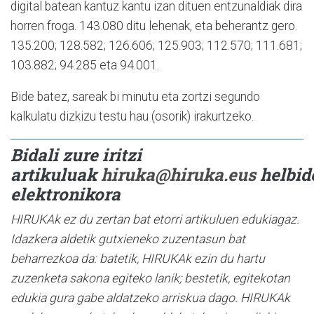
digital batean kantuz kantu izan dituen entzunaldiak dira
horren froga. 143.080 ditu lehenak, eta beherantz gero.
135.200; 128.582; 126.606; 125.903; 112.570; 111.681;
103.882; 94.285 eta 94.001.
Bide batez, sareak bi minutu eta zortzi segundo
kalkulatu dizkizu testu hau (osorik) irakurtzeko.
Bidali zure iritzi
artikuluak
hiruka@hiruka.eus
helbid
elektronikora
HIRUKAk ez du zertan bat etorri artikuluen edukiagaz.
Idazkera aldetik gutxieneko zuzentasun bat
beharrezkoa da: batetik, HIRUKAk ezin du hartu
zuzenketa sakona egiteko lanik; bestetik, egitekotan
edukia gura gabe aldatzeko arriskua dago. HIRUKAk