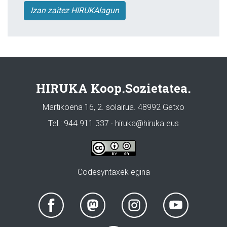
Izan zaitez HIRUKAlagun
HIRUKA Koop.Sozietatea.
Martikoena 16, 2. solairua. 48992 Getxo
Tel.: 944 911 337 · hiruka@hiruka.eus
Codesyntaxek egina