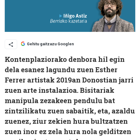
Gehitu gaitzazu Googlen
K
ontenplaziorako denbora hil egin
dela esanez lagundu zuen Esther
Ferrer artistak 2019an Donostian jarri
zuen arte instalazioa. Bisitariak
manipula zezakeen pendulu bat
zintzilikatu zuen sabaitik, eta, azaldu
zuenez, ziur zekien hura bultzatzen
zuen inor ez zela hura nola gelditzen