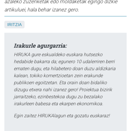
azaleko zuzenketak edo moldaketak egingo dizkie
artikuluei, hala behar izanez gero.
IRITZIA
Irakurle agurgarria:
HIRUKA gure eskualdeko euskara hutsezko
hedabide bakarra da; egunero 10 udalerriren berri
ematen dugu, eta hilabetero doan duzu aldizkaria
kalean, tokiko komertzioetan zein erakunde
publikoen egoitzetan. Eta orain doan bidaliko
dizugu etxera nahi izanez gero! Proiektua bizirik
jarraitzeko, ezinbestekoa dugu zu bezalako
irakurleen babesa eta ekarpen ekonomikoa.
Egin zaitez HIRUKAlagun eta gozatu euskaraz!