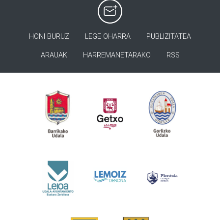
HONI BURUZ
LEGE OHARRA
PUBLIZITATEA
ARAUAK
HARREMANETARAKO
RSS