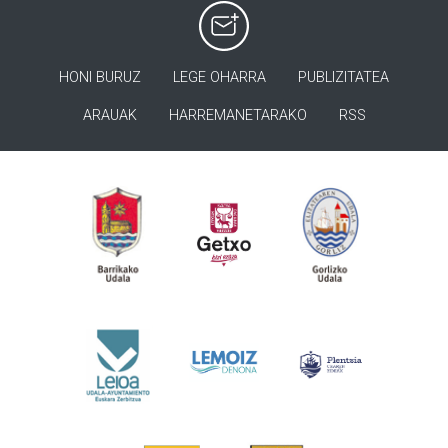
HONI BURUZ
LEGE OHARRA
PUBLIZITATEA
ARAUAK
HARREMANETARAKO
RSS