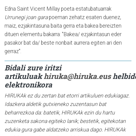
Edna Saint Vicent Millay poeta estatubatuarrak
Urrunegi joan gara
poeman zehatz esaten duenez,
maiz, ezjakintasuna baita gerra eta bakea bereizten
dituen elementu bakarra: "Bakea/ ezjakintasun eder
pasakor bat da/ beste nonbait aurrera egiten ari den
gerraz".
Bidali zure iritzi
artikuluak
hiruka@hiruka.eus
helbid
elektronikora
HIRUKAk ez du zertan bat etorri artikuluen edukiagaz.
Idazkera aldetik gutxieneko zuzentasun bat
beharrezkoa da: batetik, HIRUKAk ezin du hartu
zuzenketa sakona egiteko lanik; bestetik, egitekotan
edukia gura gabe aldatzeko arriskua dago. HIRUKAk