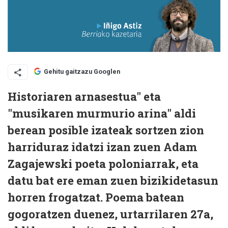
Gehitu gaitzazu Googlen
Historiaren arnasestua" eta
"musikaren murmurio arina" aldi
berean posible izateak sortzen zion
harriduraz idatzi izan zuen Adam
Zagajewski poeta poloniarrak, eta
datu bat ere eman zuen bizikidetasun
horren frogatzat. Poema batean
gogoratzen duenez, urtarrilaren 27a,