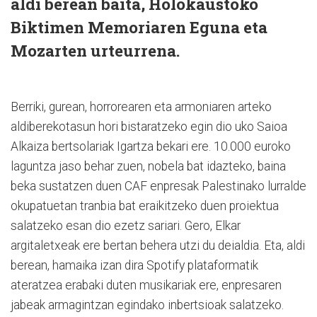
aldi berean baita, Holokaustoko
Biktimen Memoriaren Eguna eta
Mozarten urteurrena.
Berriki, gurean, horrorearen eta armoniaren arteko
aldiberekotasun hori bistaratzeko egin dio uko Saioa
Alkaiza bertsolariak Igartza bekari ere. 10.000 euroko
laguntza jaso behar zuen, nobela bat idazteko, baina
beka sustatzen duen CAF enpresak Palestinako lurralde
okupatuetan tranbia bat eraikitzeko duen proiektua
salatzeko esan dio ezetz sariari. Gero, Elkar
argitaletxeak ere bertan behera utzi du deialdia. Eta, aldi
berean, hamaika izan dira Spotify plataformatik
ateratzea erabaki duten musikariak ere, enpresaren
jabeak armagintzan egindako inbertsioak salatzeko.