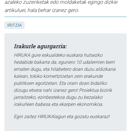
azaleko zuzenketak edo moldaketak egingo dizkie
artikuluei, hala behar izanez gero.
IRITZIA
Irakurle agurgarria:
HIRUKA gure eskualdeko euskara hutsezko
hedabide bakarra da; egunero 10 udalerriren berri
ematen dugu, eta hilabetero doan duzu aldizkaria
kalean, tokiko komertzioetan zein erakunde
publikoen egoitzetan. Eta orain doan bidaliko
dizugu etxera nahi izanez gero! Proiektua bizirik
jarraitzeko, ezinbestekoa dugu zu bezalako
irakurleen babesa eta ekarpen ekonomikoa.
Egin zaitez HIRUKAlagun eta gozatu euskaraz!