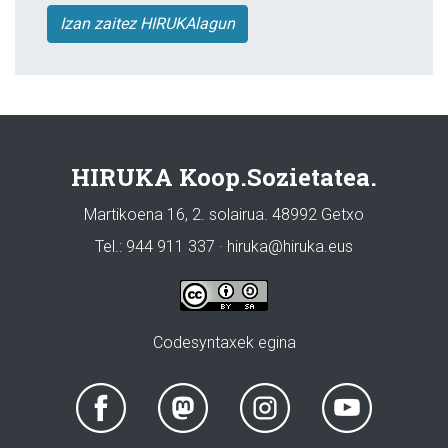
Izan zaitez HIRUKAlagun
HIRUKA Koop.Sozietatea.
Martikoena 16, 2. solairua. 48992 Getxo
Tel.: 944 911 337 · hiruka@hiruka.eus
Codesyntaxek egina