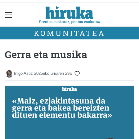
KOMUNITATEA
Gerra eta musika
Iñigo Astiz
2025eko urriaren 29a