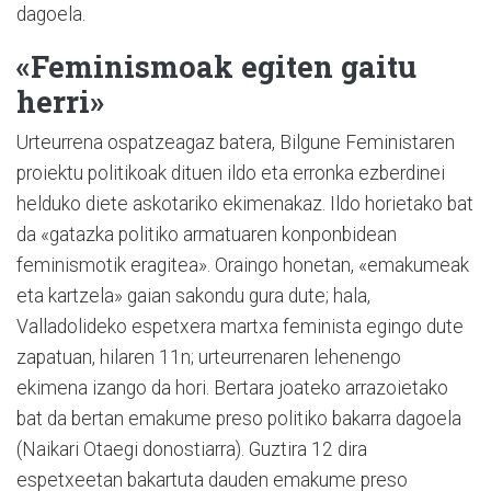
dagoela.
«Feminismoak egiten gaitu
herri»
Urteurrena ospatzeagaz batera, Bilgune Feministaren
proiektu politikoak dituen ildo eta erronka ezberdinei
helduko diete askotariko ekimenakaz. Ildo horietako bat
da «gatazka politiko armatuaren konponbidean
feminismotik eragitea». Oraingo honetan, «emakumeak
eta kartzela» gaian sakondu gura dute; hala,
Valladolideko espetxera martxa feminista egingo dute
zapatuan, hilaren 11n; urteurrenaren lehenengo
ekimena izango da hori. Bertara joateko arrazoietako
bat da bertan emakume preso politiko bakarra dagoela
(Naikari Otaegi donostiarra). Guztira 12 dira
espetxeetan bakartuta dauden emakume preso