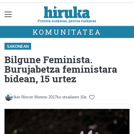
KOMUNITATEA
SAKONEAN
Bilgune Feminista.
Burujabetza feministara
bidean, 15 urtez
Iker Rincon Moreno
2017ko otsailaren 10a