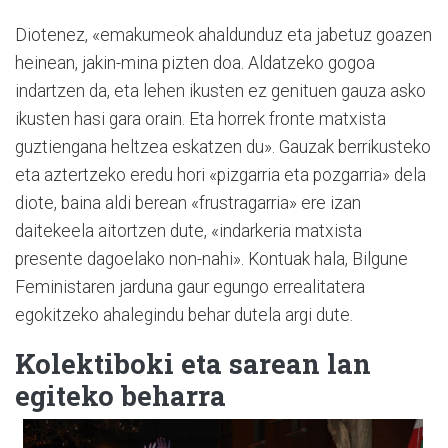
Diotenez, «emakumeok ahaldunduz eta jabetuz goazen
heinean, jakin-mina pizten doa. Aldatzeko gogoa
indartzen da, eta lehen ikusten ez genituen gauza asko
ikusten hasi gara orain. Eta horrek fronte matxista
guztiengana heltzea eskatzen du». Gauzak berrikusteko
eta aztertzeko eredu hori «pizgarria eta pozgarria» dela
diote, baina aldi berean «frustragarria» ere izan
daitekeela aitortzen dute, «indarkeria matxista
presente dagoelako non-nahi». Kontuak hala, Bilgune
Feministaren jarduna gaur egungo errealitatera
egokitzeko ahalegindu behar dutela argi dute.
Kolektiboki eta sarean lan
egiteko beharra