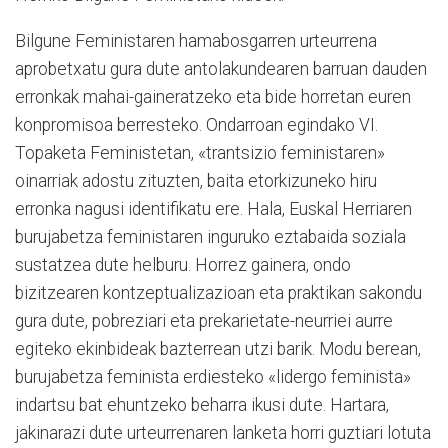
Bilgune Feministaren hamabosgarren urteurrena
aprobetxatu gura dute antolakundearen barruan dauden
erronkak mahai-gaineratzeko eta bide horretan euren
konpromisoa berresteko. Ondarroan egindako VI.
Topaketa Feministetan, «trantsizio feministaren»
oinarriak adostu zituzten, baita etorkizuneko hiru
erronka nagusi identifikatu ere. Hala, Euskal Herriaren
burujabetza feministaren inguruko eztabaida soziala
sustatzea dute helburu. Horrez gainera, ondo
bizitzearen kontzeptualizazioan eta praktikan sakondu
gura dute, pobreziari eta prekarietate-neurriei aurre
egiteko ekinbideak bazterrean utzi barik. Modu berean,
burujabetza feminista erdiesteko «lidergo feminista»
indartsu bat ehuntzeko beharra ikusi dute. Hartara,
jakinarazi dute urteurrenaren lanketa horri guztiari lotuta