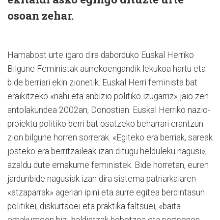
osoan zehar.
Hamabost urte igaro dira daborduko Euskal Herriko
Bilgune Feministak aurrekoengandik lekukoa hartu eta
bide berriari ekin zionetik. Euskal Herri feminista bat
eraikitzeko «nahi eta anbizio politiko izugarriz» jaio zen
antolakundea 2002an, Donostian. Euskal Herriko nazio-
proiektu politiko berri bat osatzeko beharrari erantzun
zion bilgune horren sorrerak. «Egiteko era berriak, sareak
josteko era berritzaileak izan ditugu helduleku nagusi»,
azaldu dute emakume feministek. Bide horretan, euren
jardunbide nagusiak izan dira sistema patriarkalaren
«atzaparrak» agerian ipini eta aurre egitea berdintasun
politikei, diskurtsoei eta praktika faltsuei, «baita