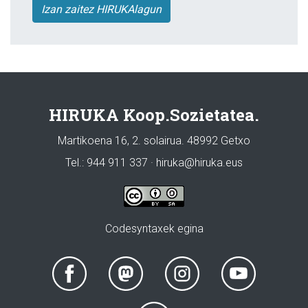
Izan zaitez HIRUKAlagun
HIRUKA Koop.Sozietatea.
Martikoena 16, 2. solairua. 48992 Getxo
Tel.: 944 911 337 · hiruka@hiruka.eus
Codesyntaxek egina