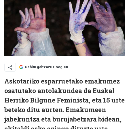
Gehitu gaitzazu Googlen
Askotariko esparruetako emakumez
osatutako antolakundea da Euskal
Herriko Bilgune Feminista, eta 15 urte
beteko ditu aurten. Emakumeen
jabekuntza eta burujabetzara bidean,
ekitaldi asko egingo dituzte urte