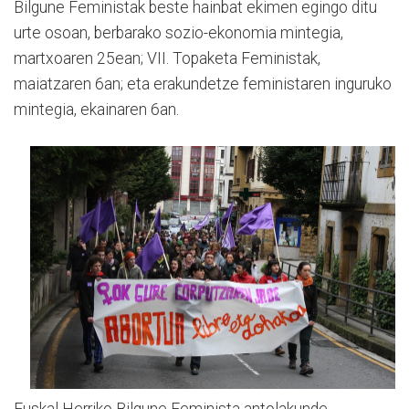
Bilgune Feministak beste hainbat ekimen egingo ditu
urte osoan, berbarako sozio-ekonomia mintegia,
martxoaren 25ean; VII. Topaketa Feministak,
maiatzaren 6an; eta erakundetze feministaren inguruko
mintegia, ekainaren 6an.