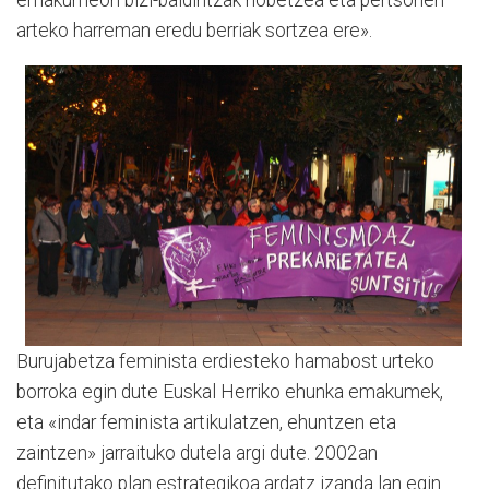
emakumeon bizi-baldintzak hobetzea eta pertsonen
arteko harreman eredu berriak sortzea ere».
Burujabetza feminista erdiesteko hamabost urteko
borroka egin dute Euskal Herriko ehunka emakumek,
eta «indar feminista artikulatzen, ehuntzen eta
zaintzen» jarraituko dutela argi dute. 2002an
definitutako plan estrategikoa ardatz izanda lan egin