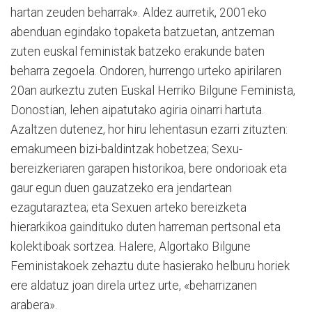
hartan zeuden beharrak». Aldez aurretik, 2001eko
abenduan egindako topaketa batzuetan, antzeman
zuten euskal feministak batzeko erakunde baten
beharra zegoela. Ondoren, hurrengo urteko apirilaren
20an aurkeztu zuten Euskal Herriko Bilgune Feminista,
Donostian, lehen aipatutako agiria oinarri hartuta.
Azaltzen dutenez, hor hiru lehentasun ezarri zituzten:
emakumeen bizi-baldintzak hobetzea; Sexu-
bereizkeriaren garapen historikoa, bere ondorioak eta
gaur egun duen gauzatzeko era jendartean
ezagutaraztea; eta Sexuen arteko bereizketa
hierarkikoa gaindituko duten harreman pertsonal eta
kolektiboak sortzea. Halere, Algortako Bilgune
Feministakoek zehaztu dute hasierako helburu horiek
ere aldatuz joan direla urtez urte, «beharrizanen
arabera».