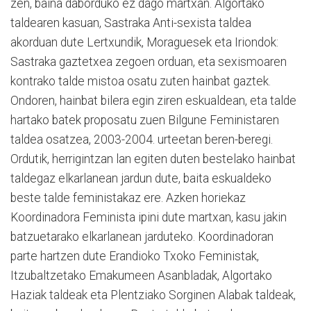
zen, baina daborduko ez dago martxan. Algortako
taldearen kasuan, Sastraka Anti-sexista taldea
akorduan dute Lertxundik, Moraguesek eta Iriondok:
Sastraka gaztetxea zegoen orduan, eta sexismoaren
kontrako talde mistoa osatu zuten hainbat gaztek.
Ondoren, hainbat bilera egin ziren eskualdean, eta talde
hartako batek proposatu zuen Bilgune Feministaren
taldea osatzea, 2003-2004. urteetan beren-beregi.
Ordutik, herrigintzan lan egiten duten bestelako hainbat
taldegaz elkarlanean jardun dute, baita eskualdeko
beste talde feministakaz ere. Azken horiekaz
Koordinadora Feminista ipini dute martxan, kasu jakin
batzuetarako elkarlanean jarduteko. Koordinadoran
parte hartzen dute Erandioko Txoko Feministak,
Itzubaltzetako Emakumeen Asanbladak, Algortako
Haziak taldeak eta Plentziako Sorginen Alabak taldeak,