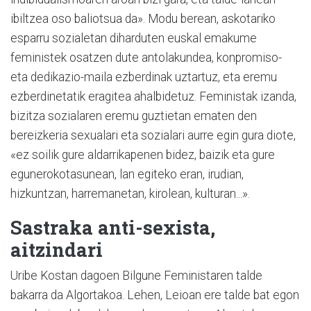
ibiltzea oso baliotsua da». Modu berean, askotariko
esparru sozialetan diharduten euskal emakume
feministek osatzen dute antolakundea, konpromiso-
eta dedikazio-maila ezberdinak uztartuz, eta eremu
ezberdinetatik eragitea ahalbidetuz. Feministak izanda,
bizitza sozialaren eremu guztietan ematen den
bereizkeria sexualari eta sozialari aurre egin gura diote,
«ez soilik gure aldarrikapenen bidez, baizik eta gure
egunerokotasunean, lan egiteko eran, irudian,
hizkuntzan, harremanetan, kirolean, kulturan...».
Sastraka anti-sexista,
aitzindari
Uribe Kostan dagoen Bilgune Feministaren talde
bakarra da Algortakoa. Lehen, Leioan ere talde bat egon