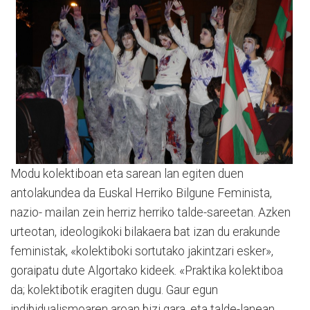
Modu kolektiboan eta sarean lan egiten duen
antolakundea da Euskal Herriko Bilgune Feminista,
nazio- mailan zein herriz herriko talde-sareetan. Azken
urteotan, ideologikoki bilakaera bat izan du erakunde
feministak, «kolektiboki sortutako jakintzari esker»,
goraipatu dute Algortako kideek. «Praktika kolektiboa
da; kolektibotik eragiten dugu. Gaur egun
indibidualismoaren aroan bizi gara, eta talde-lanean