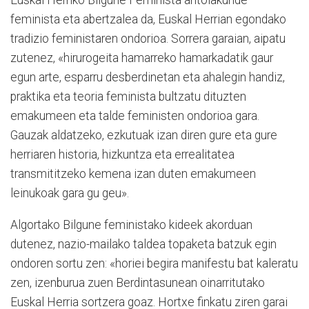
Euskal Herriko Bilgune Feminista antolakunde
feminista eta abertzalea da, Euskal Herrian egondako
tradizio feministaren ondorioa. Sorrera garaian, aipatu
zutenez, «hirurogeita hamarreko hamarkadatik gaur
egun arte, esparru desberdinetan eta ahalegin handiz,
praktika eta teoria feminista bultzatu dituzten
emakumeen eta talde feministen ondorioa gara.
Gauzak aldatzeko, ezkutuak izan diren gure eta gure
herriaren historia, hizkuntza eta errealitatea
transmititzeko kemena izan duten emakumeen
leinukoak gara gu geu».
Algortako Bilgune feministako kideek akorduan
dutenez, nazio-mailako taldea topaketa batzuk egin
ondoren sortu zen: «horiei begira manifestu bat kaleratu
zen, izenburua zuen Berdintasunean oinarritutako
Euskal Herria sortzera goaz. Hortxe finkatu ziren garai