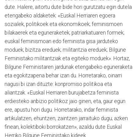
dute. Halere, aitortu dute bide hori gurutzatu egin dutela
etengabeko aldaketek: «Euskal Herriaren egoera
sozialek, politikoek eta ekonomikoek; feminismoen
bilakaerek eta eguneraketek; patriarkatuaren formek;
euskal feminismoan edo feminista gisa jarduteko
moduek; bizitza ereduek; militantzia ereduek; Bilgune
Feministako militantziak eta egiteko moduek». Hortaz,
Bilgune Feministaren jardunak etengabeko eguneraketa
eta egokitzapena behar izan du. Horretarako, oinarri
nagusi bi izan dituzte: konpromiso politikoa eta
aliantzak. «Euskal Herriaren burujabetza feminista
erdiesteko anbizio politikoz jaio ginen, eta, gaur egun
ere, apustu hori dugu. Horretarako, indar feminista
artikulatzen, ehuntzen, zaintzen jarraituko dugu; azken
finean, kolektiboki borrokatzen», azaldu dute Euskal
Herriko Bilgune Feministako kideek.