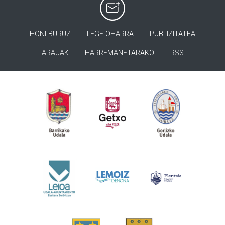
HONI BURUZ
LEGE OHARRA
PUBLIZITATEA
ARAUAK
HARREMANETARAKO
RSS