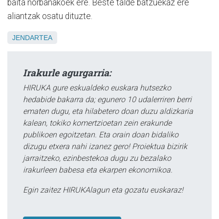
baita norbanakoek ere. Beste talde batzuekaz ere
aliantzak osatu dituzte.
JENDARTEA
Irakurle agurgarria:
HIRUKA gure eskualdeko euskara hutsezko
hedabide bakarra da; egunero 10 udalerriren berri
ematen dugu, eta hilabetero doan duzu aldizkaria
kalean, tokiko komertzioetan zein erakunde
publikoen egoitzetan. Eta orain doan bidaliko
dizugu etxera nahi izanez gero! Proiektua bizirik
jarraitzeko, ezinbestekoa dugu zu bezalako
irakurleen babesa eta ekarpen ekonomikoa.
Egin zaitez HIRUKAlagun eta gozatu euskaraz!