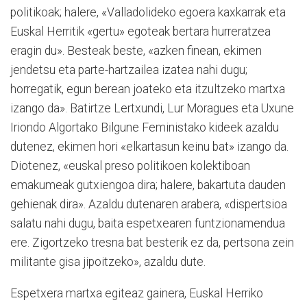
politikoak; halere, «Valladolideko egoera kaxkarrak eta
Euskal Herritik «gertu» egoteak bertara hurreratzea
eragin du». Besteak beste, «azken finean, ekimen
jendetsu eta parte-hartzailea izatea nahi dugu;
horregatik, egun berean joateko eta itzultzeko martxa
izango da». Batirtze Lertxundi, Lur Moragues eta Uxune
Iriondo Algortako Bilgune Feministako kideek azaldu
dutenez, ekimen hori «elkartasun keinu bat» izango da.
Diotenez, «euskal preso politikoen kolektiboan
emakumeak gutxiengoa dira; halere, bakartuta dauden
gehienak dira». Azaldu dutenaren arabera, «dispertsioa
salatu nahi dugu, baita espetxearen funtzionamendua
ere. Zigortzeko tresna bat besterik ez da, pertsona zein
militante gisa jipoitzeko», azaldu dute.
Espetxera martxa egiteaz gainera, Euskal Herriko