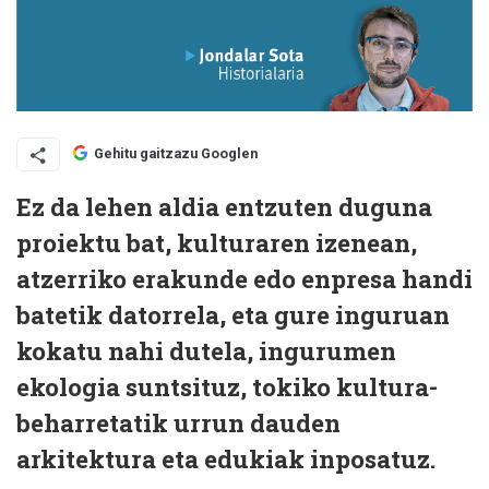
Gehitu gaitzazu Googlen
E
z da lehen aldia entzuten duguna
proiektu bat, kulturaren izenean,
atzerriko erakunde edo enpresa handi
batetik datorrela, eta gure inguruan
kokatu nahi dutela, ingurumen
ekologia suntsituz, tokiko kultura-
beharretatik urrun dauden
arkitektura eta edukiak inposatuz.