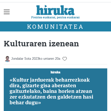
KOMUNITATEA
Kulturaren izenean
Jondalar Sota
2023ko urriaren 20a