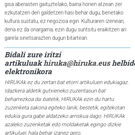
gisa aberasten gaituztelako, baina horien atzean zer
ezkutatzen den galdetzen hasi behar dugu; benetako
kultura sustatu, ez negozioa egin. Kulturaren izenean,
dena ez da onargarria; ezin dugu suntsitu eraikitzen ari
garela sinetsarazten dugun bitartean.
Bidali zure iritzi
artikuluak
hiruka@hiruka.eus
helbid
elektronikora
HIRUKAk ez du zertan bat etorri artikuluen edukiagaz.
Idazkera aldetik gutxieneko zuzentasun bat
beharrezkoa da: batetik, HIRUKAk ezin du hartu
zuzenketa sakona egiteko lanik; bestetik, egitekotan
edukia gura gabe aldatzeko arriskua dago. HIRUKAk
azaleko zuzenketak edo moldaketak egingo dizkie
artikuluei, hala behar izanez gero.