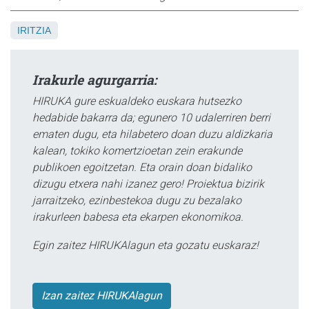
IRITZIA
Irakurle agurgarria:
HIRUKA gure eskualdeko euskara hutsezko
hedabide bakarra da; egunero 10 udalerriren berri
ematen dugu, eta hilabetero doan duzu aldizkaria
kalean, tokiko komertzioetan zein erakunde
publikoen egoitzetan. Eta orain doan bidaliko
dizugu etxera nahi izanez gero! Proiektua bizirik
jarraitzeko, ezinbestekoa dugu zu bezalako
irakurleen babesa eta ekarpen ekonomikoa.
Egin zaitez HIRUKAlagun eta gozatu euskaraz!
Izan zaitez HIRUKAlagun