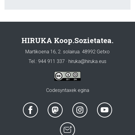
HIRUKA Koop.Sozietatea.
Martikoena 16, 2. solairua. 48992 Getxo
Tel.: 944 911 337 · hiruka@hiruka.eus
Codesyntaxek egina