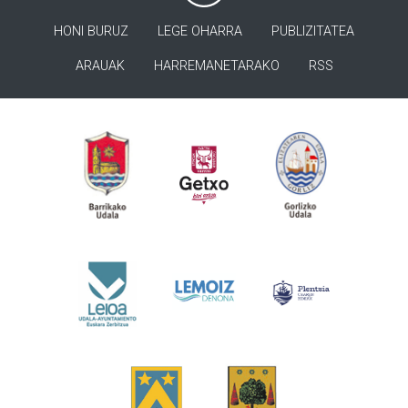
HONI BURUZ
LEGE OHARRA
PUBLIZITATEA
ARAUAK
HARREMANETARAKO
RSS