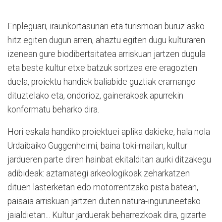
Enpleguari, iraunkortasunari eta turismoari buruz asko
hitz egiten dugun arren, ahaztu egiten dugu kulturaren
izenean gure biodibertsitatea arriskuan jartzen dugula
eta beste kultur etxe batzuk sortzea ere eragozten
duela, proiektu handiek baliabide guztiak eramango
dituztelako eta, ondorioz, gainerakoak apurrekin
konformatu beharko dira.
Hori eskala handiko proiektuei aplika dakieke, hala nola
Urdaibaiko Guggenheimi, baina toki-mailan, kultur
jardueren parte diren hainbat ekitalditan aurki ditzakegu
adibideak: aztarnategi arkeologikoak zeharkatzen
dituen lasterketan edo motorrentzako pista batean,
paisaia arriskuan jartzen duten natura-inguruneetako
jaialdietan... Kultur jarduerak beharrezkoak dira, gizarte