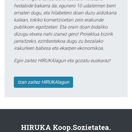
hedabide bakarra da; egunero 10 udalerriren berri
ematen dugu, eta hilabetero doan duzu aldizkaria
kalean, tokiko komertzioetan zein erakunde
publikoen egoitzetan. Eta orain doan bidaliko
dizugu etxera nahi izanez gero! Proiektua bizirik
jarraitzeko, ezinbestekoa dugu zu bezalako
irakurleen babesa eta ekarpen ekonomikoa.
Egin zaitez HIRUKAlagun eta gozatu euskaraz!
Izan zaitez HIRUKAlagun
HIRUKA Koop.Sozietatea.