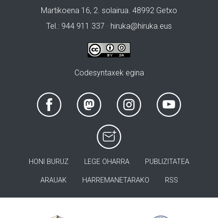
Martikoena 16, 2. solairua. 48992 Getxo
Tel.: 944 911 337 · hiruka@hiruka.eus
Codesyntaxek egina
HONI BURUZ
LEGE OHARRA
PUBLIZITATEA
ARAUAK
HARREMANETARAKO
RSS