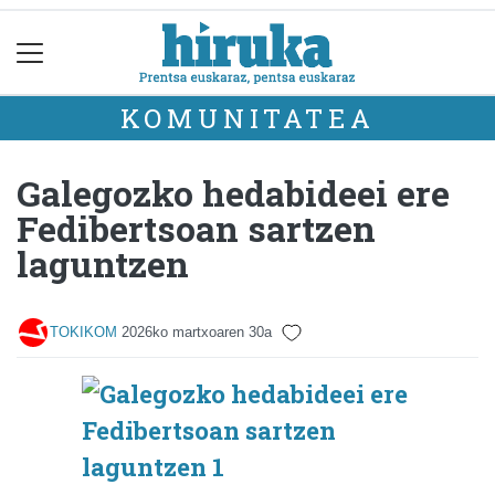
KOMUNITATEA
Galegozko hedabideei ere
Fedibertsoan sartzen
laguntzen
TOKIKOM
2026ko martxoaren 30a