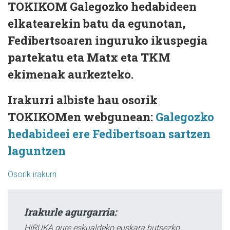
TOKIKOM Galegozko hedabideen
elkatearekin batu da egunotan,
Fedibertsoaren inguruko ikuspegia
partekatu eta Matx eta TKM
ekimenak aurkezteko.
Irakurri albiste hau osorik
TOKIKOMen webgunean:
Galegozko
hedabideei ere Fedibertsoan sartzen
laguntzen
Osorik irakurri
Irakurle agurgarria:
HIRUKA gure eskualdeko euskara hutsezko