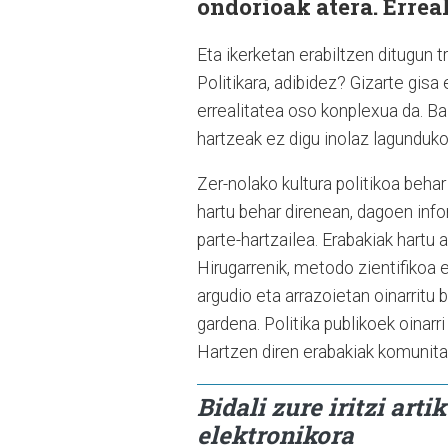
ondorioak atera. Erreal
Eta ikerketan erabiltzen ditugun
Politikara, adibidez? Gizarte gisa
errealitatea oso konplexua da. Ba
hartzeak ez digu inolaz lagunduko
Zer-nolako kultura politikoa beha
hartu behar direnean, dagoen info
parte-hartzailea. Erabakiak hartu 
Hirugarrenik, metodo zientifikoa 
argudio eta arrazoietan oinarritu 
gardena. Politika publikoek oinarr
Hartzen diren erabakiak komunita
Bidali zure iritzi art
elektronikora