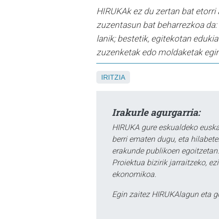
HIRUKAk ez du zertan bat etorri 
zuzentasun bat beharrezkoa da: 
lanik; bestetik, egitekotan eduk
zuzenketak edo moldaketak egingo
IRITZIA
Irakurle agurgarria:
HIRUKA gure eskualdeko euskar
berri ematen dugu, eta hilabet
erakunde publikoen egoitzetan.
Proiektua bizirik jarraitzeko, 
ekonomikoa.
Egin zaitez HIRUKAlagun eta g