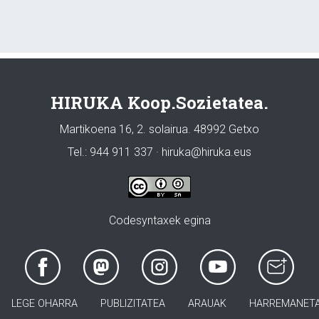
HIRUKA Koop.Sozietatea.
Martikoena 16, 2. solairua. 48992 Getxo
Tel.: 944 911 337 · hiruka@hiruka.eus
Codesyntaxek egina
LEGE OHARRA
PUBLIZITATEA
ARAUAK
HARREMANET