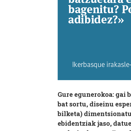
G
ure egunerokoa: gai b
bat sortu, diseinu espe
bilketa) dimentsionatu
ebidentziak jaso, datue