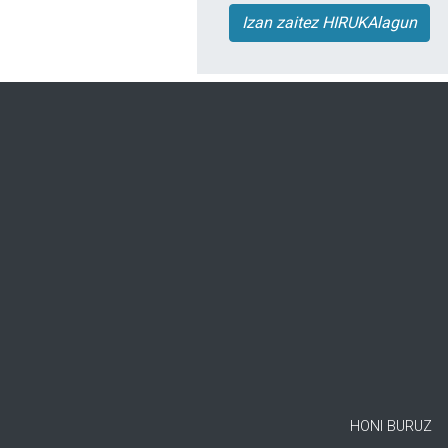
Izan zaitez HIRUKAlagun
HONI BURUZ