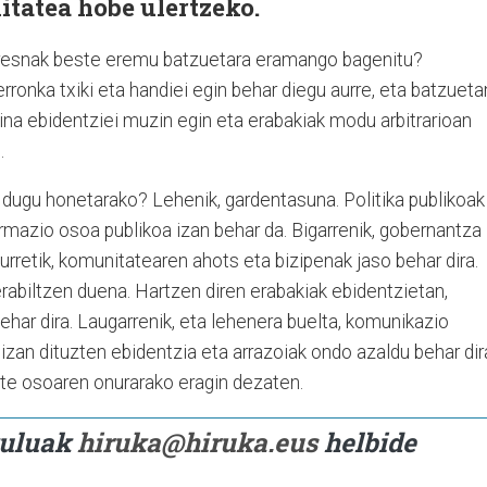
itatea hobe ulertzeko.
 tresnak beste eremu batzuetara eramango bagenitu?
 erronka txiki eta handiei egin behar diegu aurre, eta batzueta
ina ebidentziei muzin egin eta erabakiak modu arbitrarioan
.
r dugu honetarako? Lehenik, gardentasuna. Politika publikoak
rmazio osoa publikoa izan behar da. Bigarrenik, gobernantza
aurretik, komunitatearen ahots eta bizipenak jaso behar dira.
erabiltzen duena. Hartzen diren erabakiak ebidentzietan,
behar dira. Laugarrenik, eta lehenera buelta, komunikazio
i izan dituzten ebidentzia eta arrazoiak ondo azaldu behar dir
te osoaren onurarako eragin dezaten.
ikuluak
hiruka@hiruka.eus
helbide