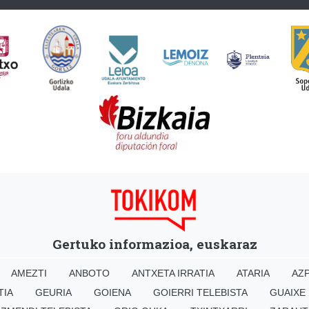
Gertuko informazioa, euskaraz
AMEZTI
ANBOTO
ANTXETA IRRATIA
ATARIA
AZP
TIA
GEURIA
GOIENA
GOIERRI TELEBISTA
GUAIXE