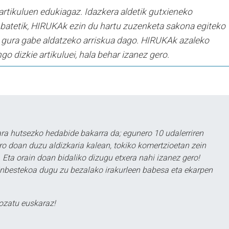
artikuluen edukiagaz. Idazkera aldetik gutxieneko
batetik, HIRUKAk ezin du hartu zuzenketa sakona egiteko
ia gura gabe aldatzeko arriskua dago. HIRUKAk azaleko
 dizkie artikuluei, hala behar izanez gero.
a hutsezko hedabide bakarra da; egunero 10 udalerriren
ero doan duzu aldizkaria kalean, tokiko komertzioetan zein
 Eta orain doan bidaliko dizugu etxera nahi izanez gero!
ezinbestekoa dugu zu bezalako irakurleen babesa eta ekarpen
ozatu euskaraz!