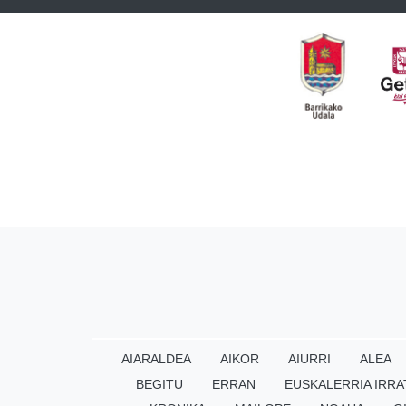
AIARALDEA
AIKOR
AIURRI
ALEA
BEGITU
ERRAN
EUSKALERRIA IRRA