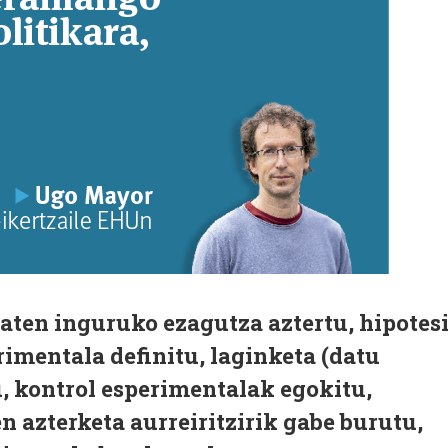
aten inguruko ezagutza aztertu, hipotes
rimentala definitu, laginketa (datu
, kontrol esperimentalak egokitu,
n azterketa aurreiritzirik gabe burutu,