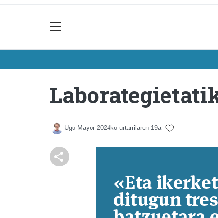
Laborategietatik
Ugo Mayor
2024ko urtarrilaren 19a