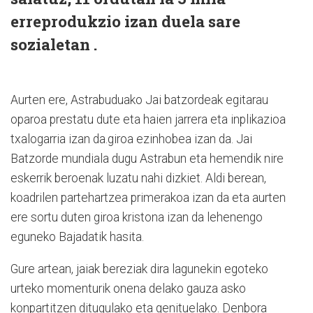
erreprodukzio izan duela sare
sozialetan .
Aurten ere, Astrabuduako Jai batzordeak egitarau
oparoa prestatu dute eta haien jarrera eta inplikazioa
txalogarria izan da.giroa ezinhobea izan da. Jai
Batzorde mundiala dugu Astrabun eta hemendik nire
eskerrik beroenak luzatu nahi dizkiet. Aldi berean,
koadrilen partehartzea primerakoa izan da eta aurten
ere sortu duten giroa kristona izan da lehenengo
eguneko Bajadatik hasita.
Gure artean, jaiak bereziak dira lagunekin egoteko
urteko momenturik onena delako gauza asko
konpartitzen ditugulako eta genituelako. Denbora