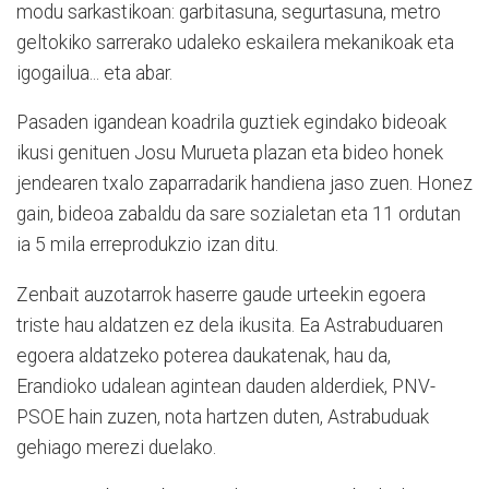
modu sarkastikoan: garbitasuna, segurtasuna, metro
geltokiko sarrerako udaleko eskailera mekanikoak eta
igogailua... eta abar.
Pasaden igandean koadrila guztiek egindako bideoak
ikusi genituen Josu Murueta plazan eta bideo honek
jendearen txalo zaparradarik handiena jaso zuen. Honez
gain, bideoa zabaldu da sare sozialetan eta 11 ordutan
ia 5 mila erreprodukzio izan ditu.
Zenbait auzotarrok haserre gaude urteekin egoera
triste hau aldatzen ez dela ikusita. Ea Astrabuduaren
egoera aldatzeko poterea daukatenak, hau da,
Erandioko udalean agintean dauden alderdiek, PNV-
PSOE hain zuzen, nota hartzen duten, Astrabuduak
gehiago merezi duelako.