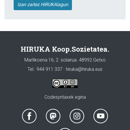
Izan zaitez HIRUKAlagun
HIRUKA Koop.Sozietatea.
Martikoena 16, 2. solairua. 48992 Getxo
Tel.: 944 911 337 · hiruka@hiruka.eus
Codesyntaxek egina