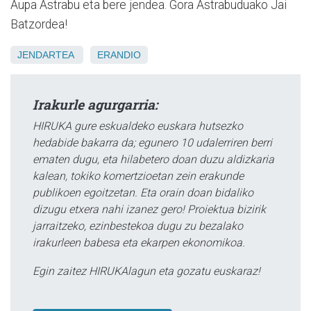
Aupa Astrabu eta bere jendea. Gora Astrabuduako Jai
Batzordea!
JENDARTEA
ERANDIO
Irakurle agurgarria:
HIRUKA gure eskualdeko euskara hutsezko
hedabide bakarra da; egunero 10 udalerriren berri
ematen dugu, eta hilabetero doan duzu aldizkaria
kalean, tokiko komertzioetan zein erakunde
publikoen egoitzetan. Eta orain doan bidaliko
dizugu etxera nahi izanez gero! Proiektua bizirik
jarraitzeko, ezinbestekoa dugu zu bezalako
irakurleen babesa eta ekarpen ekonomikoa.
Egin zaitez HIRUKAlagun eta gozatu euskaraz!