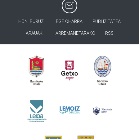
HONI BURUZ
LEGE OHARRA
PUBLIZITATEA
ARAUAK
HARREMANETARAKO
RSS