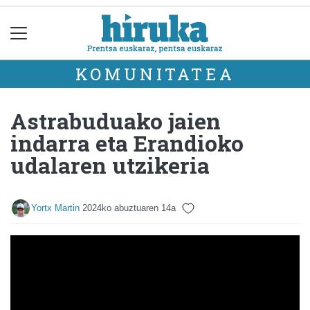
KOMUNITATEA
Astrabuduako jaien
indarra eta Erandioko
udalaren utzikeria
Yortx Martin
2024ko abuztuaren 14a