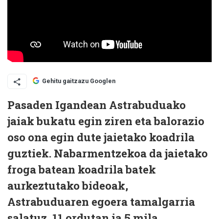
Gehitu gaitzazu Googlen
Pasaden Igandean Astrabuduako
jaiak bukatu egin ziren eta balorazio
oso ona egin dute jaietako koadrila
guztiek. Nabarmentzekoa da jaietako
froga batean koadrila batek
aurkeztutako bideoak,
Astrabuduaren egoera tamalgarria
salatuz, 11 ordutan ia 5 mila