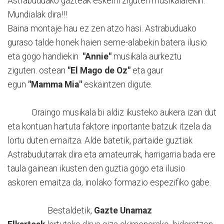
Astrabuduako gazteak eskeini ziguten musikalarekin.
Mundialak dira!!!
Baina montaje hau ez zen atzo hasi. Astrabuduako
guraso talde honek haien seme-alabekin batera ilusio
eta gogo handiekin
"Annie"
musikala aurkeztu
ziguten. ostean
"El Mago de Oz"
eta gaur
egun
"Mamma Mia"
eskaintzen digute.
Oraingo musikala bi aldiz ikusteko aukera izan dut
eta kontuan hartuta faktore inportante batzuk itzela da
lortu duten emaitza. Alde batetik, partaide guztiak
Astrabudutarrak dira eta amateurrak, harrigarria bada ere
taula gainean ikusten den guztia gogo eta ilusio
askoren emaitza da, inolako formazio espezifiko gabe.
Bestaldetik,
Gazte Unamaz