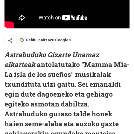
Gehitu gaitzazu Googlen
Astrabuduko Gizarte Unamaz
elkarteak
antolatutako
"Mamma Mia-
La isla de los sueños"
musikalak
txundituta utzi gaitu. Sei emanaldi
egin dute dagoeneko eta gehiago
egiteko asmotan dabiltza.
Astrabuduko guraso talde honek
haien seme-alaba eta auzoko gazte
gehiagorekin egundoko montajea