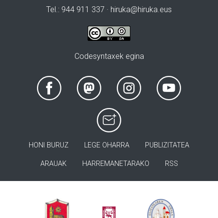
Tel.: 944 911 337 · hiruka@hiruka.eus
Codesyntaxek egina
HONI BURUZ
LEGE OHARRA
PUBLIZITATEA
ARAUAK
HARREMANETARAKO
RSS