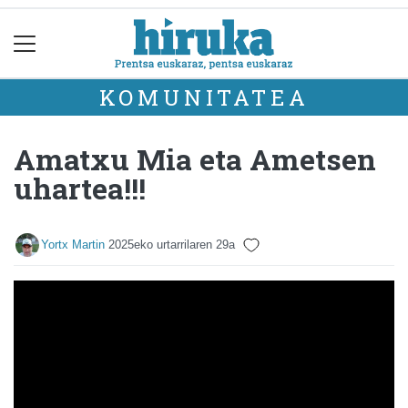
KOMUNITATEA
Amatxu Mia eta Ametsen
uhartea!!!
Yortx Martin
2025eko urtarrilaren 29a