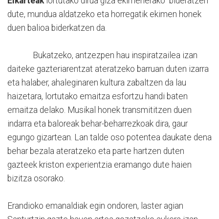
Elkarteak
lortutako dirua giza ekimenerako bideratzen
dute, mundua aldatzeko eta horregatik ekimen honek
duen balioa biderkatzen da.
Bukatzeko, antzezpen hau inspiratzailea izan
daiteke gazteriarentzat ateratzeko barruan duten izarra
eta halaber, ahaleginaren kultura zabaltzen da lau
haizetara, lortutako emaitza esfortzu handi baten
emaitza delako. Musikal honek transmititzen duen
indarra eta baloreak behar-beharrezkoak dira, gaur
egungo gizartean. Lan talde oso potentea daukate dena
behar bezala ateratzeko eta parte hartzen duten
gazteek kriston experientzia eramango dute haien
bizitza osorako.
Erandioko emanaldiak egin ondoren, laster agian