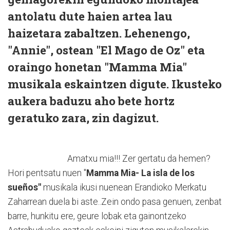
antolatu dute haien artea lau
haizetara zabaltzen. Lehenengo,
"Annie"
, ostean
"El Mago de Oz"
eta
oraingo honetan
"Mamma Mia"
musikala eskaintzen digute. Ikusteko
aukera baduzu aho bete hortz
geratuko zara, zin dagizut.
Amatxu mia!!! Zer gertatu da hemen?
Hori pentsatu nuen "
Mamma Mia- La isla de los
sueños"
musikala ikusi nuenean Erandioko Merkatu
Zaharrean duela bi aste..Zein ondo pasa genuen, zenbat
barre, hunkitu ere, geure lobak eta gainontzeko