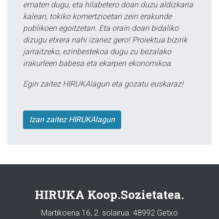
ematen dugu, eta hilabetero doan duzu aldizkaria
kalean, tokiko komertzioetan zein erakunde
publikoen egoitzetan. Eta orain doan bidaliko
dizugu etxera nahi izanez gero! Proiektua bizirik
jarraitzeko, ezinbestekoa dugu zu bezalako
irakurleen babesa eta ekarpen ekonomikoa.
Egin zaitez HIRUKAlagun eta gozatu euskaraz!
Izan zaitez HIRUKAlagun
HIRUKA Koop.Sozietatea.
Martikoena 16, 2. solairua. 48992 Getxo