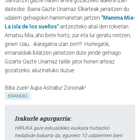
Santurtzin gazte hauen artea gozatzeko aukera izan
daitezke. Baina Gazte Unamaz Elkarteak jarraitzen du
udalerri gehiagokin harremanetan jartzen
"Mamma Mia-
La isla de los sueños"
antzezteko ahal den tokietan.
Amatxu Mia, aho bete hortz, zur eta lur geratu nintzen,
ginen. Uau.....ikaragarria izan zen!!!. Horregatik,
emanaldiak bilatzen jarraitzen dute jende gehiago
Gizarte Gazte Unamaz talde jator honen arteaz
gozatzeko, aluzinatuko duzue.
Biba zuek! Aupa Astrabu! Zorionak!
ERANDIO
Irakurle agurgarria:
HIRUKA gure eskualdeko euskara hutsezko
hedabide bakarra da; egunero 10 udalerriren berri