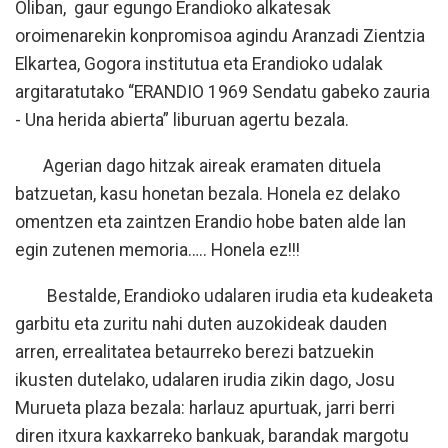
Oliban, gaur egungo Erandioko alkatesak
oroimenarekin konpromisoa agindu Aranzadi Zientzia
Elkartea, Gogora institutua eta Erandioko udalak
argitaratutako “ERANDIO 1969 Sendatu gabeko zauria
- Una herida abierta” liburuan agertu bezala.
Agerian dago hitzak aireak eramaten dituela
batzuetan, kasu honetan bezala. Honela ez delako
omentzen eta zaintzen Erandio hobe baten alde lan
egin zutenen memoria….. Honela ez!!!
Bestalde, Erandioko udalaren irudia eta kudeaketa
garbitu eta zuritu nahi duten auzokideak dauden
arren, errealitatea betaurreko berezi batzuekin
ikusten dutelako, udalaren irudia zikin dago, Josu
Murueta plaza bezala: harlauz apurtuak, jarri berri
diren itxura kaxkarreko bankuak, barandak margotu