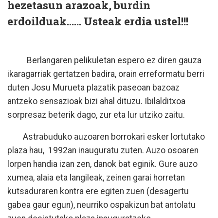
hezetasun arazoak, burdin
erdoilduak...... Usteak erdia ustel!!!
Berlangaren pelikuletan espero ez diren gauza
ikaragarriak gertatzen badira, orain erreformatu berri
duten Josu Murueta plazatik paseoan bazoaz
antzeko sensazioak bizi ahal dituzu. Ibilalditxoa
sorpresaz beterik dago, zur eta lur utziko zaitu.
Astrabuduko auzoaren borrokari esker lortutako
plaza hau, 1992an inauguratu zuten. Auzo osoaren
lorpen handia izan zen, danok bat eginik. Gure auzo
xumea, alaia eta langileak, zeinen garai horretan
kutsaduraren kontra ere egiten zuen (desagertu
gabea gaur egun), neurriko ospakizun bat antolatu