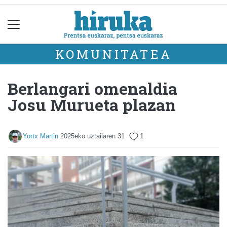
KOMUNITATEA
Berlangari omenaldia
Josu Murueta plazan
1
Yortx Martin
2025eko uztailaren 31