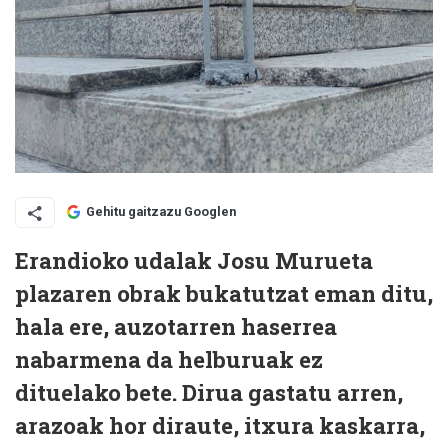
Gehitu gaitzazu Googlen
Erandioko udalak Josu Murueta
plazaren obrak bukatutzat eman ditu,
hala ere, auzotarren haserrea
nabarmena da helburuak ez
dituelako bete. Dirua gastatu arren,
arazoak hor diraute, itxura kaskarra,