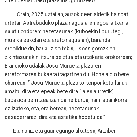
zuen desiatutako plaza inauguratzeko.
Orain, 2025 uztailan, auzokideen aldetik hainbat
urtetan Astrabuduko plaza nagusiaren egoera txarra
salatu ondoren: hezetasunak (kuboekin liburutegi,
musika eskolan eta areto nagusian), baranda
erdoilduekin, harlauz soltekin, usoen gorozkien
zikintasunekin, itxura belztua eta utzikeria orokorrean;
Erandioko udalak Josu Murueta plazaren
erreformaren bukaera iragartzen du. Honela dio bere
oharrean: “
Josu Murueta plazako konponketa-lanak
amaitu dira eta epeak bete dira (jaien aurretik).
Espazioa berritzea izan da helburua, hain labainkorra
ez izateko, eta, era berean, hezetasunak
desagerrarazi dira eta estetika hobetu da.”
Eta nahiz eta gaur egungo alkatesa, Aitziber