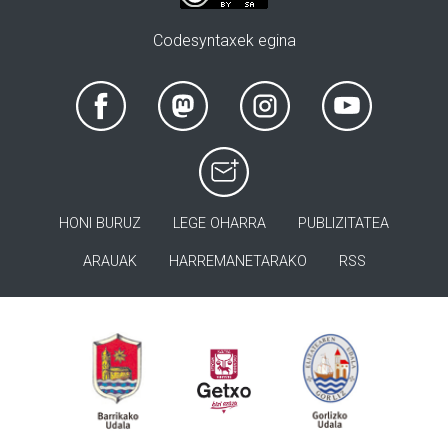
Codesyntaxek egina
HONI BURUZ
LEGE OHARRA
PUBLIZITATEA
ARAUAK
HARREMANETARAKO
RSS