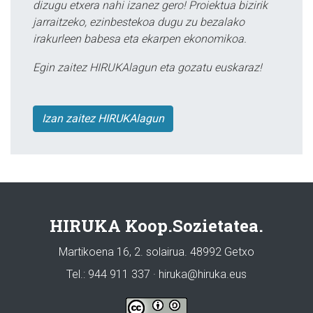
dizugu etxera nahi izanez gero! Proiektua bizirik
jarraitzeko, ezinbestekoa dugu zu bezalako
irakurleen babesa eta ekarpen ekonomikoa.
Egin zaitez HIRUKAlagun eta gozatu euskaraz!
Izan zaitez HIRUKAlagun
HIRUKA Koop.Sozietatea.
Martikoena 16, 2. solairua. 48992 Getxo
Tel.: 944 911 337 · hiruka@hiruka.eus