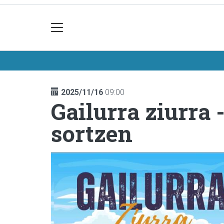
2025/11/16
09:00
Gailurra ziurra
sortzen