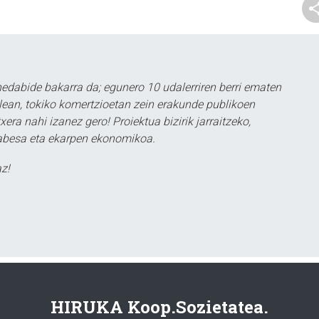
dabide bakarra da; egunero 10 udalerriren berri ematen
alean, tokiko komertzioetan zein erakunde publikoen
era nahi izanez gero! Proiektua bizirik jarraitzeko,
babesa eta ekarpen ekonomikoa.
z!
HIRUKA Koop.Sozietatea.