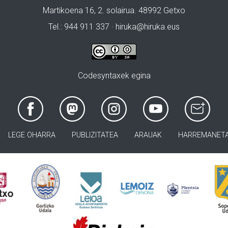
Martikoena 16, 2. solairua. 48992 Getxo
Tel.: 944 911 337 · hiruka@hiruka.eus
Codesyntaxek egina
LEGE OHARRA
PUBLIZITATEA
ARAUAK
HARREMANET