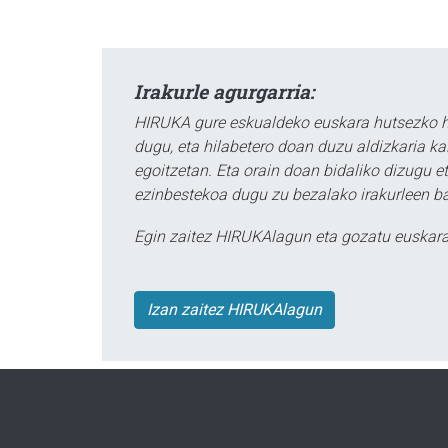
Irakurle agurgarria:
HIRUKA gure eskualdeko euskara hutsezko he
dugu, eta hilabetero doan duzu aldizkaria k
egoitzetan. Eta orain doan bidaliko dizugu etx
ezinbestekoa dugu zu bezalako irakurleen 
Egin zaitez HIRUKAlagun eta gozatu euskara
Izan zaitez HIRUKAlagun