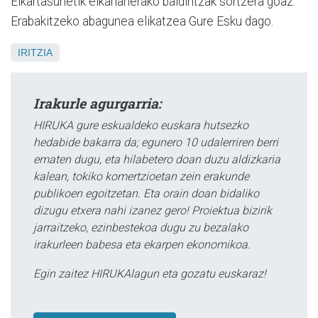
Elkartasunetik elkarlanerako baldintzak sortzera goaz.
Erabakitzeko abagunea elikatzea Gure Esku dago.
IRITZIA
Irakurle agurgarria:
HIRUKA gure eskualdeko euskara hutsezko
hedabide bakarra da; egunero 10 udalerriren berri
ematen dugu, eta hilabetero doan duzu aldizkaria
kalean, tokiko komertzioetan zein erakunde
publikoen egoitzetan. Eta orain doan bidaliko
dizugu etxera nahi izanez gero! Proiektua bizirik
jarraitzeko, ezinbestekoa dugu zu bezalako
irakurleen babesa eta ekarpen ekonomikoa.
Egin zaitez HIRUKAlagun eta gozatu euskaraz!