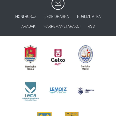
HONI BURUZ
LEGE OHARRA
PUBLIZITATEA
ARAUAK
HARREMANETARAKO
RSS