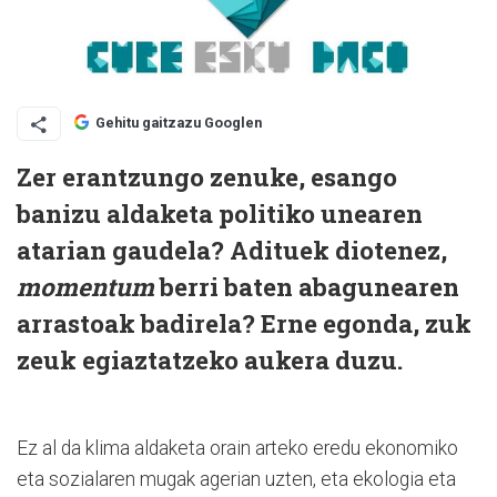
Gehitu gaitzazu Googlen
Zer erantzungo zenuke, esango
banizu aldaketa politiko unearen
atarian gaudela? Adituek diotenez,
momentum
berri baten abagunearen
arrastoak badirela? Erne egonda, zuk
zeuk egiaztatzeko aukera duzu.
Ez al da klima aldaketa orain arteko eredu ekonomiko
eta sozialaren mugak agerian uzten, eta ekologia eta