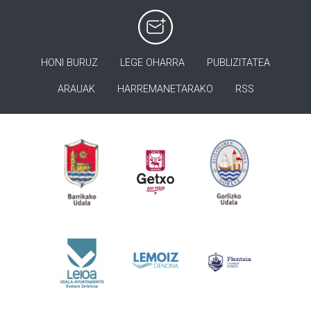
HONI BURUZ
LEGE OHARRA
PUBLIZITATEA
ARAUAK
HARREMANETARAKO
RSS