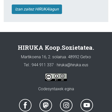
Izan zaitez HIRUKAlagun
HIRUKA Koop.Sozietatea.
Martikoena 16, 2. solairua. 48992 Getxo
Tel.: 944 911 337 · hiruka@hiruka.eus
Codesyntaxek egina