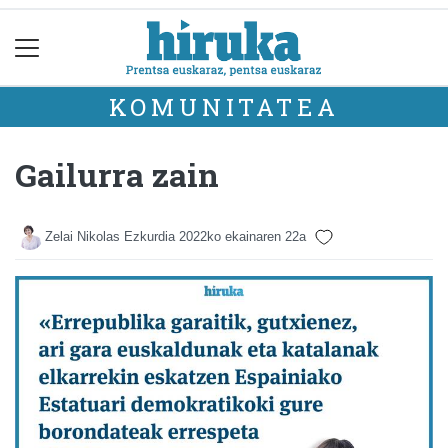
KOMUNITATEA
Gailurra zain
Zelai Nikolas Ezkurdia
2022ko ekainaren 22a