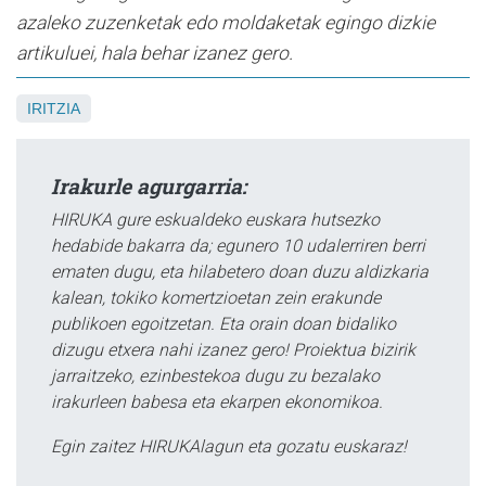
azaleko zuzenketak edo moldaketak egingo dizkie
artikuluei, hala behar izanez gero.
IRITZIA
Irakurle agurgarria:
HIRUKA gure eskualdeko euskara hutsezko
hedabide bakarra da; egunero 10 udalerriren berri
ematen dugu, eta hilabetero doan duzu aldizkaria
kalean, tokiko komertzioetan zein erakunde
publikoen egoitzetan. Eta orain doan bidaliko
dizugu etxera nahi izanez gero! Proiektua bizirik
jarraitzeko, ezinbestekoa dugu zu bezalako
irakurleen babesa eta ekarpen ekonomikoa.
Egin zaitez HIRUKAlagun eta gozatu euskaraz!