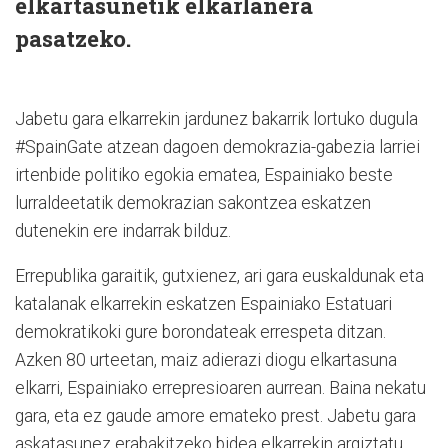
elkartasunetik elkarlanera
pasatzeko.
Jabetu gara elkarrekin jardunez bakarrik lortuko dugula
#SpainGate atzean dagoen demokrazia-gabezia larriei
irtenbide politiko egokia ematea, Espainiako beste
lurraldeetatik demokrazian sakontzea eskatzen
dutenekin ere indarrak bilduz.
Errepublika garaitik, gutxienez, ari gara euskaldunak eta
katalanak elkarrekin eskatzen Espainiako Estatuari
demokratikoki gure borondateak errespeta ditzan.
Azken 80 urteetan, maiz adierazi diogu elkartasuna
elkarri, Espainiako errepresioaren aurrean. Baina nekatu
gara, eta ez gaude amore emateko prest. Jabetu gara
askatasunez erabakitzeko bidea elkarrekin argiztatu