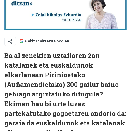
Gehitu gaitzazu Googlen
Ba al zenekien uztailaren 2an
katalanek eta euskaldunok
elkarlanean Pirinioetako
(Auñamendietako) 300 gailur baino
gehiago argiztatuko ditugula?
Ekimen hau bi urte luzez
partekatutako gogoetaren ondorio da:
garaia da euskaldunok eta katalanak