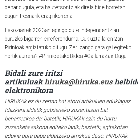
behar dugula, eta hautetsontziak direla bide horretan
dugun tresnarik eraginkorrena.
Eskoziarrek 2023an egingo dute independentziari
buruzko bigarren erreferenduma. Guk uztailaren 2an
Pirinioak argiztatuko ditugu. Zer izango gara gai egiteko
hortik aurrera? #PirinioetakoBidea #GailurraZainDugu.
Bidali zure iritzi
artikuluak
hiruka@hiruka.eus
helbid
elektronikora
HIRUKAk ez du zertan bat etorri artikuluen edukiagaz.
Idazkera aldetik gutxieneko zuzentasun bat
beharrezkoa da: batetik, HIRUKAk ezin du hartu
zuzenketa sakona egiteko lanik; bestetik, egitekotan
edukia gura gabe aldatzeko arriskua dago. HIRUKAk