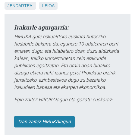
JENDARTEA
LEIOA
Irakurle agurgarria:
HIRUKA gure eskualdeko euskara hutsezko
hedabide bakarra da; egunero 10 udalerriren berri
ematen dugu, eta hilabetero doan duzu aldizkaria
kalean, tokiko komertzioetan zein erakunde
publikoen egoitzetan. Eta orain doan bidaliko
dizugu etxera nahi izanez gero! Proiektua bizirik
jarraitzeko, ezinbestekoa dugu zu bezalako
irakurleen babesa eta ekarpen ekonomikoa.
Egin zaitez HIRUKAlagun eta gozatu euskaraz!
Izan zaitez HIRUKAlagun