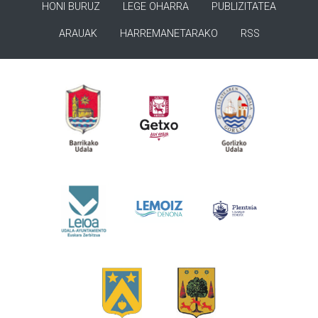
HONI BURUZ
LEGE OHARRA
PUBLIZITATEA
ARAUAK
HARREMANETARAKO
RSS