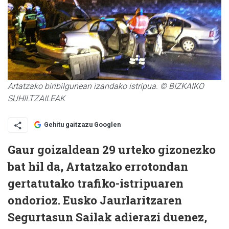
Artatzako biribilgunean izandako istripua. © BIZKAIKO
SUHILTZAILEAK
Gehitu gaitzazu Googlen
Gaur goizaldean 29 urteko gizonezko
bat hil da, Artatzako errotondan
gertatutako trafiko-istripuaren
ondorioz. Eusko Jaurlaritzaren
Segurtasun Sailak adierazi duenez,