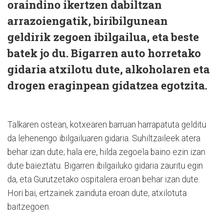
oraindino ikertzen dabiltzan
arrazoiengatik, biribilgunean
geldirik zegoen ibilgailua, eta beste
batek jo du. Bigarren auto horretako
gidaria atxilotu dute, alkoholaren eta
drogen eraginpean gidatzea egotzita.
Talkaren ostean, kotxearen barruan harrapatuta gelditu
da lehenengo ibilgailuaren gidaria. Suhiltzaileek atera
behar izan dute; hala ere, hilda zegoela baino ezin izan
dute baieztatu. Bigarren ibilgailuko gidaria zauritu egin
da, eta Gurutzetako ospitalera eroan behar izan dute.
Hori bai, ertzainek zainduta eroan dute, atxilotuta
baitzegoen.