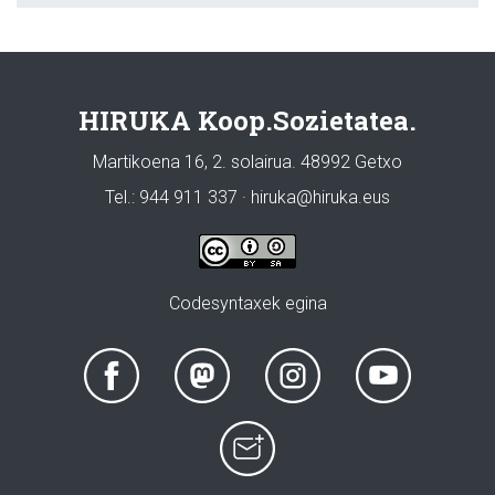
HIRUKA Koop.Sozietatea.
Martikoena 16, 2. solairua. 48992 Getxo
Tel.: 944 911 337 · hiruka@hiruka.eus
Codesyntaxek egina