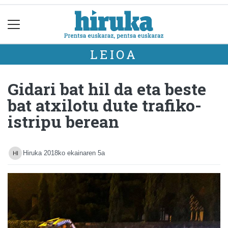
LEIOA
Gidari bat hil da eta beste
bat atxilotu dute trafiko-
istripu berean
Hiruka
2018ko ekainaren 5a