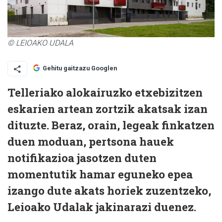
© LEIOAKO UDALA
Gehitu gaitzazu Googlen
Telleriako alokairuzko etxebizitzen
eskarien artean zortzik akatsak izan
dituzte. Beraz, orain, legeak finkatzen
duen moduan, pertsona hauek
notifikazioa jasotzen duten
momentutik hamar eguneko epea
izango dute akats horiek zuzentzeko,
Leioako Udalak jakinarazi duenez.