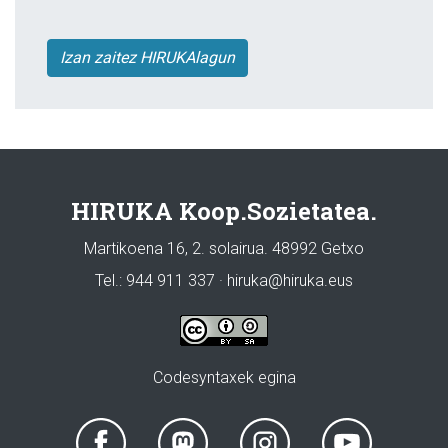
Izan zaitez HIRUKAlagun
HIRUKA Koop.Sozietatea.
Martikoena 16, 2. solairua. 48992 Getxo
Tel.: 944 911 337 · hiruka@hiruka.eus
Codesyntaxek egina