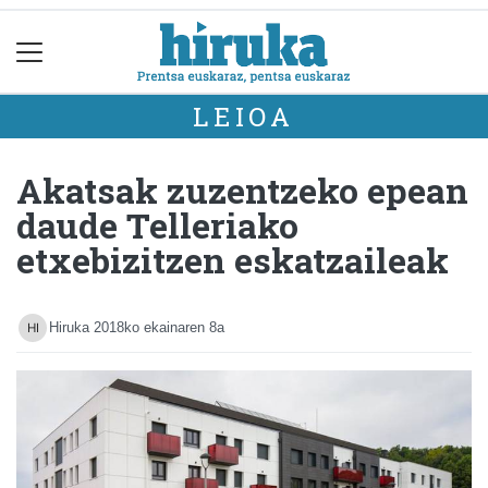
LEIOA
Akatsak zuzentzeko epean
daude Telleriako
etxebizitzen eskatzaileak
Hiruka
2018ko ekainaren 8a