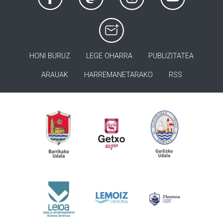
HONI BURUZ
LEGE OHARRA
PUBLIZITATEA
ARAUAK
HARREMANETARAKO
RSS