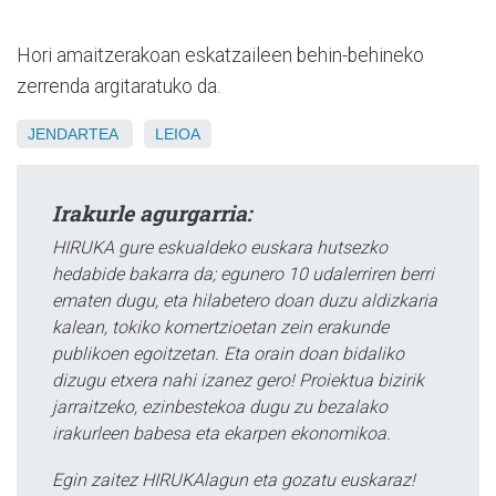
Hori amaitzerakoan eskatzaileen behin-behineko
zerrenda argitaratuko da.
JENDARTEA
LEIOA
Irakurle agurgarria:
HIRUKA gure eskualdeko euskara hutsezko
hedabide bakarra da; egunero 10 udalerriren berri
ematen dugu, eta hilabetero doan duzu aldizkaria
kalean, tokiko komertzioetan zein erakunde
publikoen egoitzetan. Eta orain doan bidaliko
dizugu etxera nahi izanez gero! Proiektua bizirik
jarraitzeko, ezinbestekoa dugu zu bezalako
irakurleen babesa eta ekarpen ekonomikoa.
Egin zaitez HIRUKAlagun eta gozatu euskaraz!