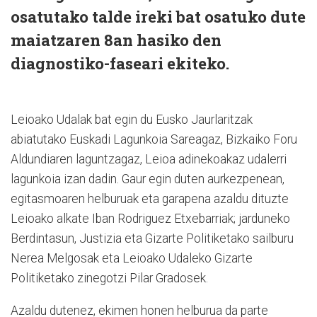
osatutako talde ireki bat osatuko dute
maiatzaren 8an hasiko den
diagnostiko-faseari ekiteko.
Leioako Udalak bat egin du Eusko Jaurlaritzak
abiatutako Euskadi Lagunkoia Sareagaz, Bizkaiko Foru
Aldundiaren laguntzagaz, Leioa adinekoakaz udalerri
lagunkoia izan dadin. Gaur egin duten aurkezpenean,
egitasmoaren helburuak eta garapena azaldu dituzte
Leioako alkate Iban Rodriguez Etxebarriak; jarduneko
Berdintasun, Justizia eta Gizarte Politiketako sailburu
Nerea Melgosak eta Leioako Udaleko Gizarte
Politiketako zinegotzi Pilar Gradosek.
Azaldu dutenez, ekimen honen helburua da parte