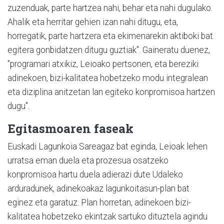
zuzenduak, parte hartzea nahi, behar eta nahi dugulako.
Ahalik eta herritar gehien izan nahi ditugu, eta,
horregatik, parte hartzera eta ekimenarekin aktiboki bat
egitera gonbidatzen ditugu guztiak". Gaineratu duenez,
"programari atxikiz, Leioako pertsonen, eta bereziki
adinekoen, bizi-kalitatea hobetzeko modu integralean
eta diziplina anitzetan lan egiteko konpromisoa hartzen
dugu".
Egitasmoaren faseak
Euskadi Lagunkoia Sareagaz bat eginda, Leioak lehen
urratsa eman duela eta prozesua osatzeko
konpromisoa hartu duela adierazi dute Udaleko
arduradunek, adinekoakaz lagunkoitasun-plan bat
eginez eta garatuz. Plan horretan, adinekoen bizi-
kalitatea hobetzeko ekintzak sartuko dituztela agindu