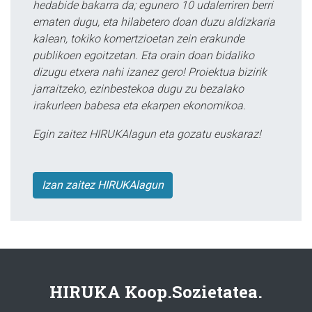
hedabide bakarra da; egunero 10 udalerriren berri
ematen dugu, eta hilabetero doan duzu aldizkaria
kalean, tokiko komertzioetan zein erakunde
publikoen egoitzetan. Eta orain doan bidaliko
dizugu etxera nahi izanez gero! Proiektua bizirik
jarraitzeko, ezinbestekoa dugu zu bezalako
irakurleen babesa eta ekarpen ekonomikoa.
Egin zaitez HIRUKAlagun eta gozatu euskaraz!
Izan zaitez HIRUKAlagun
HIRUKA Koop.Sozietatea.