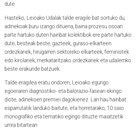
dute.
Hasteko, Leioako Udalak talde eragile bat sortuko du,
adinekoak buru izango dituena, baina prozesu osoan
parte hartuko duten hainbat kolektibok ere parte hartuko
dute, besteak beste, gazteek, guraso-elkarteen
ordezkariek, hirugarren sektoreko elkarteek, feministek
edo kirolariek, merkataritzako ordezkariek eta udalerriko
beste erakunde batzuek.
Talde eragilea eratu ondoren, Leioako egungo
egoeraren diagnostiko- eta balorazio-faseari ekingo
diote, adinekoen premiei dagokienez. Lan hau hainbat
esparrutatik landuko baitute, eta horretarako, 10 saio
monografiko eta tematiko egingo dituzte maiatzetik
urrira bitartean.