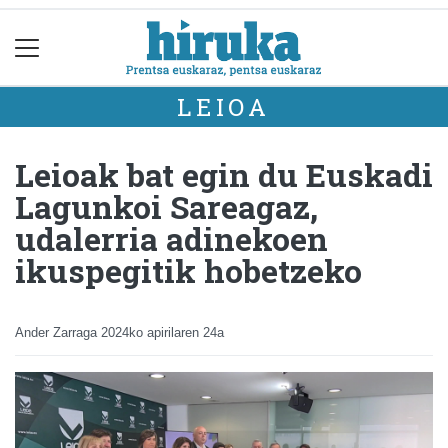
LEIOA
Leioak bat egin du Euskadi
Lagunkoi Sareagaz,
udalerria adinekoen
ikuspegitik hobetzeko
Ander Zarraga
2024ko apirilaren 24a