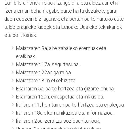
Lan-bilera horiek irekiak izango dira eta aldez aurretik
izena eman beharrik gabe parte hartu dezakete gura
duen edozein bizilagunek, eta bertan parte hartuko dute
talde eragileko kideek eta Leioako Udaleko teknikariek
eta politikariek.
Maiatzaren 8a, aire zabaleko eremuak eta
eraikinak.
Maiatzaren 17a, segurtasuna.
Maiatzaren 22an garraioa.
Maiatzaren 31n etxebizitza.
Ekainaren 5a, parte-hartzea eta gizarte-ehuna.
Ekainaren 12an, errespetua eta inklusioa.
Irailaren 11, herritarren parte-hartzea eta enplegua.
Irailaren 18an, komunikazioa eta informazioa.
Irailaren 25a, zerbitzu soziosanitarioak.
Urriaren 9a, ondorioak eta ekintza-plana.