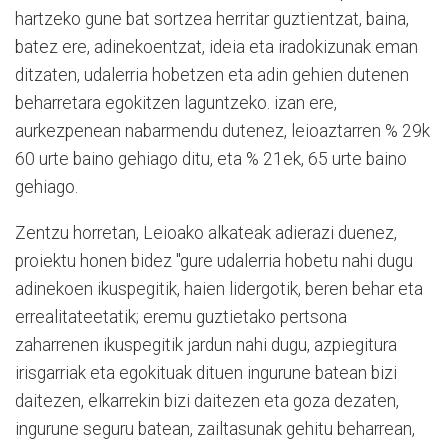
hartzeko gune bat sortzea herritar guztientzat, baina,
batez ere, adinekoentzat, ideia eta iradokizunak eman
ditzaten, udalerria hobetzen eta adin gehien dutenen
beharretara egokitzen laguntzeko. izan ere,
aurkezpenean nabarmendu dutenez, leioaztarren % 29k
60 urte baino gehiago ditu, eta % 21ek, 65 urte baino
gehiago.
Zentzu horretan, Leioako alkateak adierazi duenez,
proiektu honen bidez "gure udalerria hobetu nahi dugu
adinekoen ikuspegitik, haien lidergotik, beren behar eta
errealitateetatik; eremu guztietako pertsona
zaharrenen ikuspegitik jardun nahi dugu, azpiegitura
irisgarriak eta egokituak dituen ingurune batean bizi
daitezen, elkarrekin bizi daitezen eta goza dezaten,
ingurune seguru batean, zailtasunak gehitu beharrean,