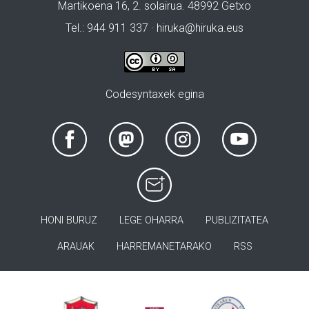
Martikoena 16, 2. solairua. 48992 Getxo
Tel.: 944 911 337 · hiruka@hiruka.eus
Codesyntaxek egina
HONI BURUZ
LEGE OHARRA
PUBLIZITATEA
ARAUAK
HARREMANETARAKO
RSS