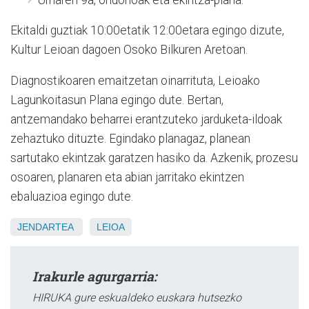
Ekitaldi guztiak 10:00etatik 12:00etara egingo dizute,
Kultur Leioan dagoen Osoko Bilkuren Aretoan.
Diagnostikoaren emaitzetan oinarrituta, Leioako
Lagunkoitasun Plana egingo dute. Bertan,
antzemandako beharrei erantzuteko jarduketa-ildoak
zehaztuko dituzte. Egindako planagaz, planean
sartutako ekintzak garatzen hasiko da. Azkenik, prozesu
osoaren, planaren eta abian jarritako ekintzen
ebaluazioa egingo dute.
JENDARTEA
LEIOA
Irakurle agurgarria:
HIRUKA gure eskualdeko euskara hutsezko