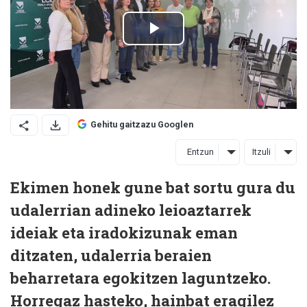
Gehitu gaitzazu Googlen
Entzun
Itzuli
Ekimen honek gune bat sortu gura du
udalerrian adineko leioaztarrek
ideiak eta iradokizunak eman
ditzaten, udalerria beraien
beharretara egokitzen laguntzeko.
Horregaz hasteko, hainbat eragilez