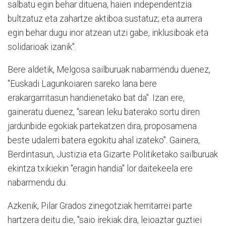
salbatu egin behar dituena, haien independentzia
bultzatuz eta zahartze aktiboa sustatuz; eta aurrera
egin behar dugu inor atzean utzi gabe, inklusiboak eta
solidarioak izanik".
Bere aldetik, Melgosa sailburuak nabarmendu duenez,
"Euskadi Lagunkoiaren sareko lana bere
erakargarritasun handienetako bat da". Izan ere,
gaineratu duenez, "sarean leku baterako sortu diren
jardunbide egokiak partekatzen dira, proposamena
beste udalerri batera egokitu ahal izateko". Gainera,
Berdintasun, Justizia eta Gizarte Politiketako sailburuak
ekintza txikiekin "eragin handia" lor daitekeela ere
nabarmendu du.
Azkenik, Pilar Grados zinegotziak herritarrei parte
hartzera deitu die, "saio irekiak dira, leioaztar guztiei