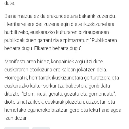
dute.
Baina mezua ez da erakundeetara bakarrik zuzendu.
Herritarrei ere dei zuzena egin diete ikuskizunetara
hurbiltzeko, euskarazko kulturaren biziraupenean
publikoak duen garrantzia azpimarratuz: "Publikoaren
beharra dugu. Elkarren beharra dugu".
Manifestuaren bidez, konpainiek argi utzi dute
euskararen etorkizuna ere kalean jokatzen dela.
Horregatik, herritarrak ikuskizunetara gerturatzera eta
euskarazko kultur sorkuntza babestera gonbidatu
dituzte. "Etorri, ikusi, geratu, gozatu eta gomendatu",
diote sinatzaileek, euskarak plazetan, auzoetan eta
herrietako eguneroko bizitzan gero eta leku handiagoa
izan dezan.