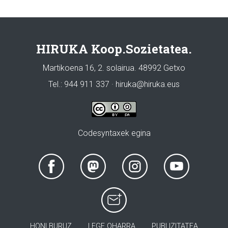
HIRUKA Koop.Sozietatea.
Martikoena 16, 2. solairua. 48992 Getxo
Tel.: 944 911 337 · hiruka@hiruka.eus
Codesyntaxek egina
HONI BURUZ
LEGE OHARRA
PUBLIZITATEA