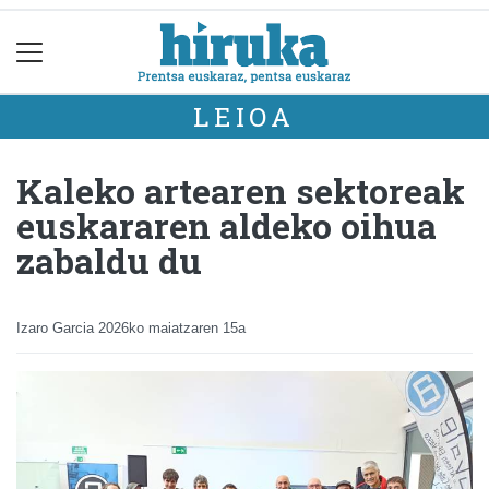
LEIOA
Kaleko artearen sektoreak
euskararen aldeko oihua
zabaldu du
Izaro Garcia
2026ko maiatzaren 15a