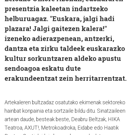
presentzia kaleetan indartzeko
helburuagaz. "Euskara, jalgi hadi
plazara! Jalgi gaitezen kalera!"
izeneko adierazpenean, antzerki,
dantza eta zirku taldeek euskarazko
kultur sorkuntzaren aldeko apustu
sendoagoa eskatu dute
erakundeentzat zein herritarrentzat.
Artekaleren bultzadaz osatutako ekimenak sektoreko
hainbat konpainia eta sortzaile bildu ditu. Sinatzaileen
artean daude, besteak beste, Deabru Beltzak, HIKA
Teatroa, AXUT!, Metrokoadroka, Eidabe edo Haatik