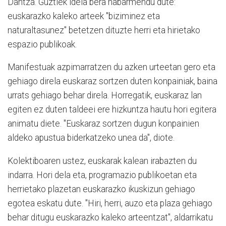
Dantza. Guztiek ideia bera nabarmendu dute:
euskarazko kaleko arteek "biziminez eta
naturaltasunez" betetzen dituzte herri eta hirietako
espazio publikoak.
Manifestuak azpimarratzen du azken urteetan gero eta
gehiago direla euskaraz sortzen duten konpainiak, baina
urrats gehiago behar direla. Horregatik, euskaraz lan
egiten ez duten taldeei ere hizkuntza hautu hori egitera
animatu diete. "Euskaraz sortzen dugun konpainien
aldeko apustua biderkatzeko unea da", diote.
Kolektiboaren ustez, euskarak kalean irabazten du
indarra. Hori dela eta, programazio publikoetan eta
herrietako plazetan euskarazko ikuskizun gehiago
egotea eskatu dute. "Hiri, herri, auzo eta plaza gehiago
behar ditugu euskarazko kaleko arteentzat", aldarrikatu