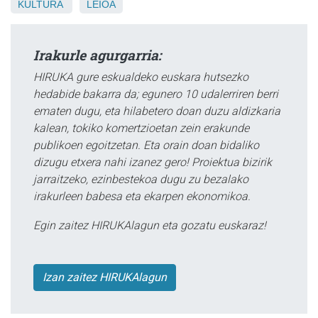
KULTURA
LEIOA
Irakurle agurgarria:
HIRUKA gure eskualdeko euskara hutsezko
hedabide bakarra da; egunero 10 udalerriren berri
ematen dugu, eta hilabetero doan duzu aldizkaria
kalean, tokiko komertzioetan zein erakunde
publikoen egoitzetan. Eta orain doan bidaliko
dizugu etxera nahi izanez gero! Proiektua bizirik
jarraitzeko, ezinbestekoa dugu zu bezalako
irakurleen babesa eta ekarpen ekonomikoa.
Egin zaitez HIRUKAlagun eta gozatu euskaraz!
Izan zaitez HIRUKAlagun