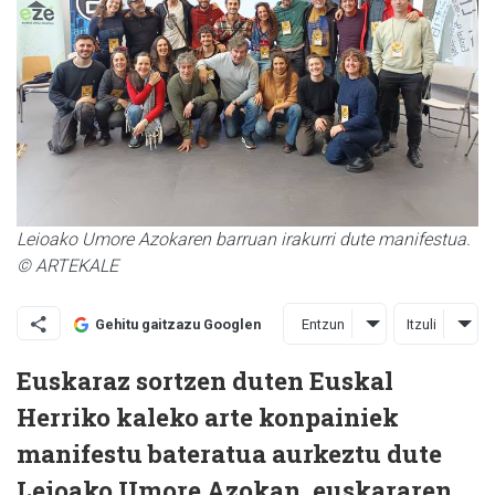
Leioako Umore Azokaren barruan irakurri dute manifestua.
© ARTEKALE
Entzun
Itzuli
Gehitu gaitzazu Googlen
Euskaraz sortzen duten Euskal
Herriko kaleko arte konpainiek
manifestu bateratua aurkeztu dute
Leioako Umore Azokan, euskararen