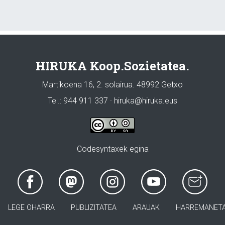
HIRUKA Koop.Sozietatea.
Martikoena 16, 2. solairua. 48992 Getxo
Tel.: 944 911 337 · hiruka@hiruka.eus
Codesyntaxek egina
LEGE OHARRA
PUBLIZITATEA
ARAUAK
HARREMANET