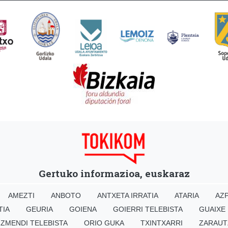
Gertuko informazioa, euskaraz
AMEZTI
ANBOTO
ANTXETA IRRATIA
ATARIA
AZP
TIA
GEURIA
GOIENA
GOIERRI TELEBISTA
GUAIXE
IZMENDI TELEBISTA
ORIO GUKA
TXINTXARRI
ZARAUT