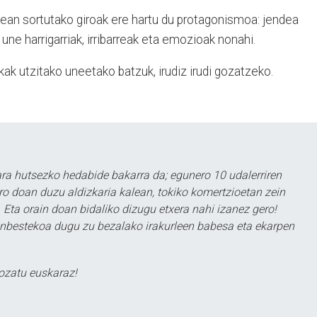
lean sortutako giroak ere hartu du protagonismoa: jendea
 une harrigarriak, irribarreak eta emozioak nonahi.
k utzitako uneetako batzuk, irudiz irudi gozatzeko.
a hutsezko hedabide bakarra da; egunero 10 udalerriren
ero doan duzu aldizkaria kalean, tokiko komertzioetan zein
 Eta orain doan bidaliko dizugu etxera nahi izanez gero!
ezinbestekoa dugu zu bezalako irakurleen babesa eta ekarpen
ozatu euskaraz!