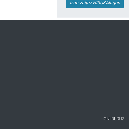
Izan zaitez HIRUKAlagun
HONI BURUZ