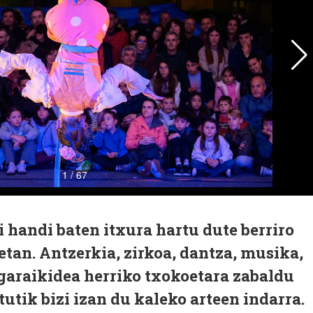
 handi baten itxura hartu dute berriro
an. Antzerkia, zirkoa, dantza, musika,
garaikidea herriko txokoetara zabaldu
tutik bizi izan du kaleko arteen indarra.