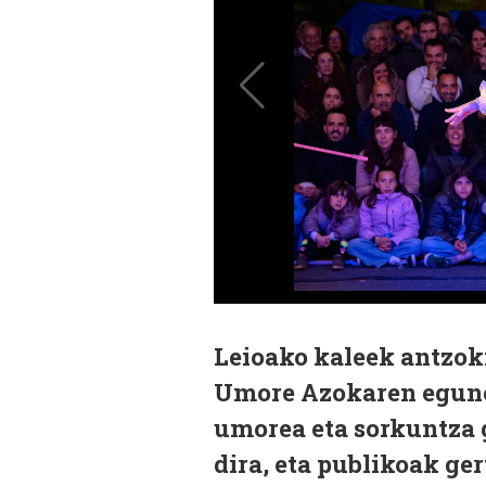
Leioako kaleek antzoki
Umore Azokaren egunet
umorea eta sorkuntza 
dira, eta publikoak ger