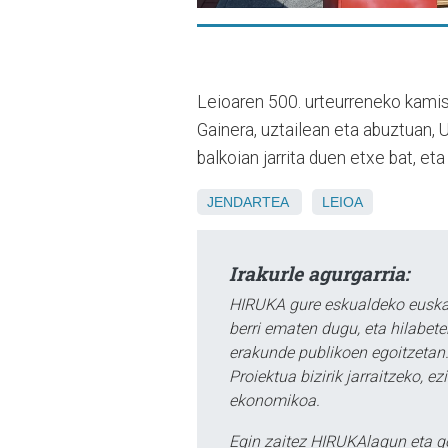
Leioaren 500. urteurreneko kamis
Gainera, uztailean eta abuztuan,
balkoian jarrita duen etxe bat, eta
JENDARTEA
LEIOA
Irakurle agurgarria:
HIRUKA gure eskualdeko euskar
berri ematen dugu, eta hilabet
erakunde publikoen egoitzetan.
Proiektua bizirik jarraitzeko, 
ekonomikoa.
Egin zaitez HIRUKAlagun eta g