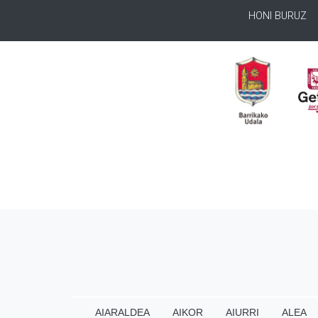
HONI BURUZ
AIARALDEA
AIKOR
AIURRI
ALEA