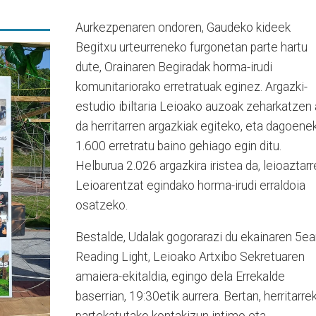
Aurkezpenaren ondoren, Gaudeko kideek
Begitxu urteurreneko furgonetan parte hartu
dute, Orainaren Begiradak horma-irudi
komunitariorako erretratuak eginez. Argazki-
estudio ibiltaria Leioako auzoak zeharkatzen 
da herritarren argazkiak egiteko, eta dagoene
1.600 erretratu baino gehiago egin ditu.
Helburua 2.026 argazkira iristea da, leioaztarr
Leioarentzat egindako horma-irudi erraldoia
osatzeko.
Bestalde, Udalak gogorarazi du ekainaren 5ea
Reading Light, Leioako Artxibo Sekretuaren
amaiera-ekitaldia, egingo dela Errekalde
baserrian, 19:30etik aurrera. Bertan, herritarre