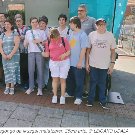
egongo da ikusgai maiatzaren 25era arte. © LEIOAKO UDALA