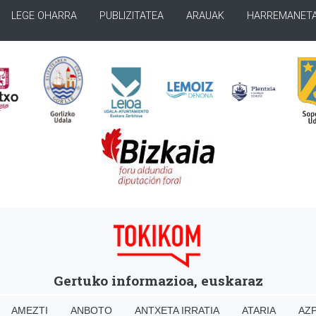
LEGE OHARRA
PUBLIZITATEA
ARAUAK
HARREMANET
Gertuko informazioa, euskaraz
AMEZTI
ANBOTO
ANTXETA IRRATIA
ATARIA
AZP