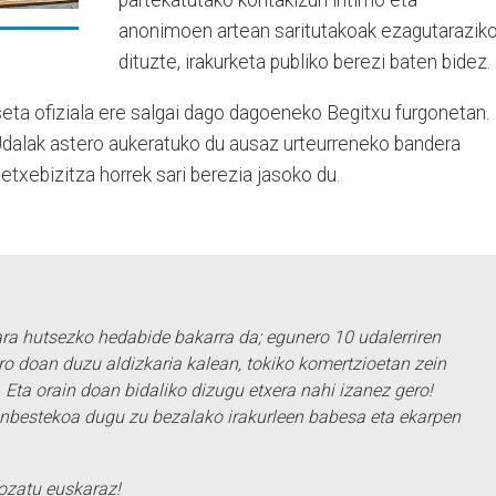
partekatutako kontakizun intimo eta
anonimoen artean saritutakoak ezagutarazik
dituzte, irakurketa publiko berezi baten bidez.
eta ofiziala ere salgai dago dagoeneko Begitxu furgonetan.
 Udalak astero aukeratuko du ausaz urteurreneko bandera
 etxebizitza horrek sari berezia jasoko du.
a hutsezko hedabide bakarra da; egunero 10 udalerriren
ero doan duzu aldizkaria kalean, tokiko komertzioetan zein
 Eta orain doan bidaliko dizugu etxera nahi izanez gero!
ezinbestekoa dugu zu bezalako irakurleen babesa eta ekarpen
ozatu euskaraz!