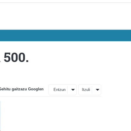
 500.
Gehitu gaitzazu Googlen
Entzun
Itzuli