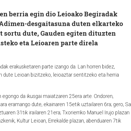
en berria egin dio Leioako Begiradak
. Adimen-desgaitasuna duten elkarteko
at sortu dute, Gauden egiten dituzten
steko eta Leioaren parte direla
dak erakusketaren parte izango da. Lan horren bidez,
n dute Leioan bizitzeko, leioaztar sentitzeko eta herria
 egongo da ikusgai maiatzaren 25era arte. Ondoren,
ara eramango dute, ekainaren 15etik uztailaren 6ra; gero, S
aren 31tik irailaren 21era; Txorierriko Manuel Irujo plazan
 azkenik, Kultur Leioan, Errekalde plazan, abenduaren 7tik