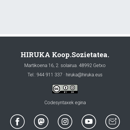
HIRUKA Koop.Sozietatea.
Martikoena 16, 2. solairua. 48992 Getxo
Tel.: 944 911 337 · hiruka@hiruka.eus
Codesyntaxek egina