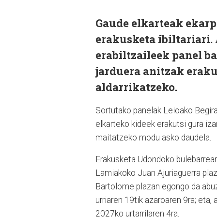
Gaude elkarteak ekarp
erakusketa ibiltariari
erabiltzaileek panel b
jarduera anitzak eraku
aldarrikatzeko.
Sortutako panelak Leioako Begira
elkarteko kideek erakutsi gura iza
maitatzeko modu asko daudela.
Erakusketa Udondoko bulebarrean
Lamiakoko Juan Ajuriaguerra plaz
Bartolome plazan egongo da abuztu
urriaren 19tik azaroaren 9ra; eta,
2027ko urtarrilaren 4ra.