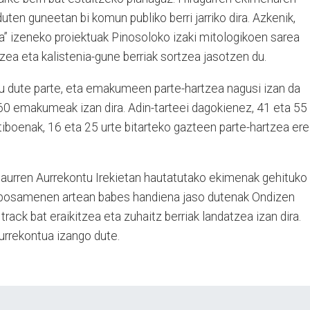
duten guneetan bi komun publiko berri jarriko dira. Azkenik,
” izeneko proiektuak Pinosoloko izaki mitologikoen sarea
zea eta kalistenia-gune berriak sortzea jasotzen du.
u dute parte, eta emakumeen parte-hartzea nagusi izan da
 %60 emakumeak izan dira. Adin-tarteei dagokienez, 41 eta 55
aktiboenak, 16 eta 25 urte bitarteko gazteen parte-hartzea ere
 Haurren Aurrekontu Irekietan hautatutako ekimenak gehituko
oposamenen artean babes handiena jaso dutenak Ondizen
track bat eraikitzea eta zuhaitz berriak landatzea izan dira.
urrekontua izango dute.