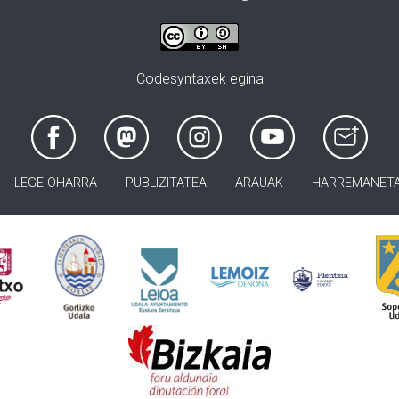
Codesyntaxek egina
LEGE OHARRA
PUBLIZITATEA
ARAUAK
HARREMANET