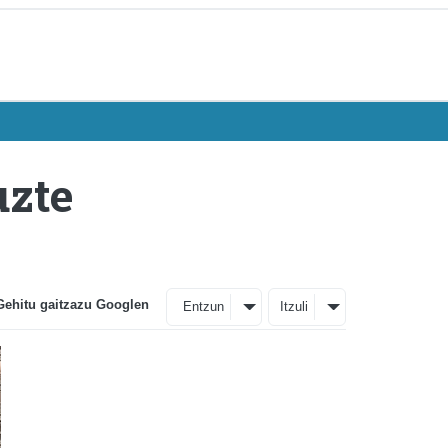
uzte
Gehitu gaitzazu Googlen
Entzun
Itzuli