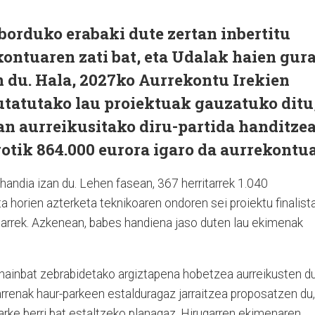
borduko erabaki dute zertan inbertitu
ontuaren zati bat, eta Udalak haien gur
 du. Hala, 2027ko Aurrekontu Irekien
tatutako lau proiektuak gauzatuko ditu
an aurreikusitako diru-partida handitze
rotik 864.000 eurora igaro da aurrekontua
handia izan du. Lehen fasean, 367 herritarrek 1.040
 horien azterketa teknikoaren ondoren sei proiektu finalist
ztarrek. Azkenean, babes handiena jaso duten lau ekimenak
hainbat zebrabidetako argiztapena hobetzea aurreikusten du
rrenak haur-parkeen estalduragaz jarraitzea proposatzen du,
arke berri bat estaltzeko planagaz. Hirugarren ekimenaren