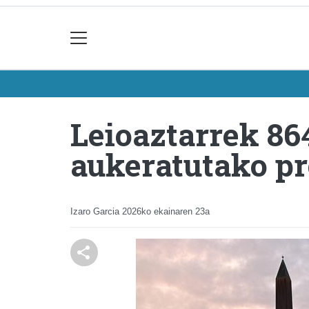
Leioaztarrek 86
aukeratutako p
Izaro Garcia
2026ko ekainaren 23a