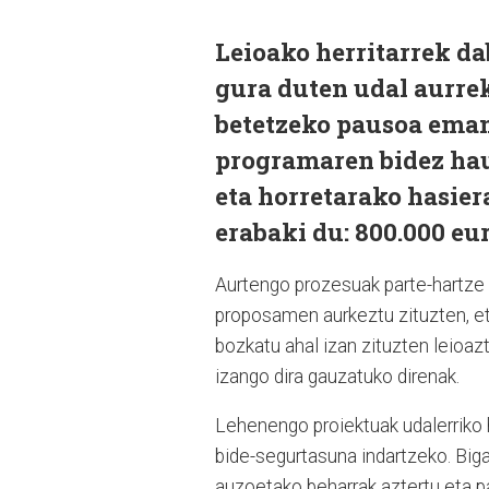
Leioako herritarrek da
gura duten udal aurrek
betetzeko pausoa eman
programaren bidez hau
eta horretarako hasier
erabaki du: 800.000 eu
Aurtengo prozesuak parte-hartze 
proposamen aurkeztu zituzten, eta
bozkatu ahal izan zituzten leioa
izango dira gauzatuko direnak.
Lehenengo proiektuak udalerriko 
bide-segurtasuna indartzeko. Biga
auzoetako beharrak aztertu eta p