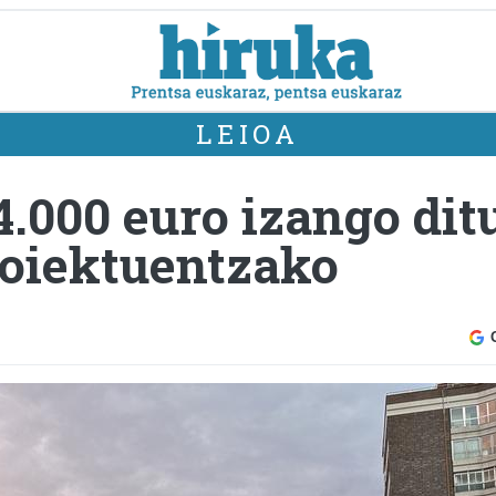
LEIOA
4.000 euro izango dit
roiektuentzako