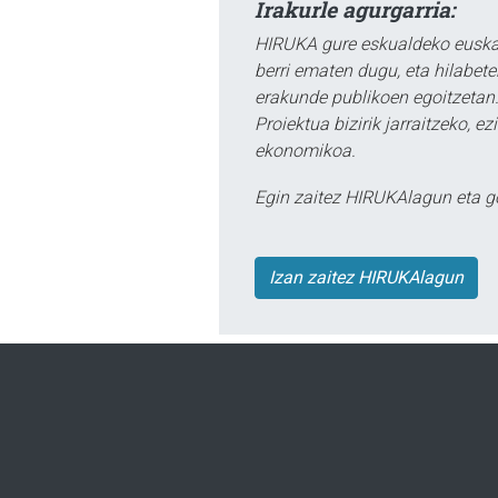
Irakurle agurgarria:
HIRUKA gure eskualdeko euskar
berri ematen dugu, eta hilabet
erakunde publikoen egoitzetan.
Proiektua bizirik jarraitzeko, 
ekonomikoa.
Egin zaitez HIRUKAlagun eta g
Izan zaitez HIRUKAlagun