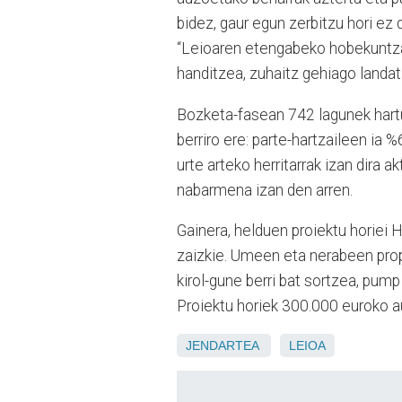
bidez, gaur egun zerbitzu hori ez 
“Leioaren etengabeko hobekuntza
handitzea, zuhaitz gehiago landat
Bozketa-fasean 742 lagunek hart
berriro ere: parte-hartzaileen ia
urte arteko herritarrak izan dira 
nabarmena izan den arren.
Gainera, helduen proiektu horiei
zaizkie. Umeen eta nerabeen pr
kirol-gune berri bat sortzea, pump 
Proiektu horiek 300.000 euroko a
JENDARTEA
LEIOA