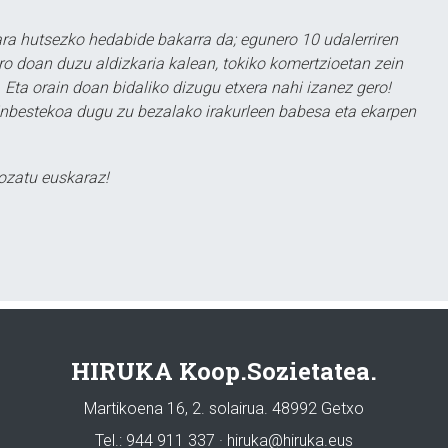
a hutsezko hedabide bakarra da; egunero 10 udalerriren
ero doan duzu aldizkaria kalean, tokiko komertzioetan zein
 Eta orain doan bidaliko dizugu etxera nahi izanez gero!
ezinbestekoa dugu zu bezalako irakurleen babesa eta ekarpen
ozatu euskaraz!
HIRUKA Koop.Sozietatea.
Martikoena 16, 2. solairua. 48992 Getxo
Tel.: 944 911 337 · hiruka@hiruka.eus