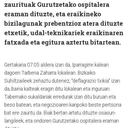
zaurituak Gurutzetako ospitalera
eraman dituzte, eta eraikineko
bizilagunak prebentzioz atera dituzte
etxetik, udal-teknikariek eraikinaren
fatxada eta egitura aztertu bitartean.
Gertakaria 07:05 aldera izan da, Iparragirre kalean
dagoen Tarbena Zaharra lokalean. Bizkaiko
Suhiltzaileek zehaztu dutenez, "deflagrazio txikia" izan
da, baina kalteak eragin ditu lokalean eta inguruan.
Tabernako sukaldariak erredurak izan ditu buruan eta
beso batean, eta negozioaren kanpoko beste pertsona
bat ere zauritu da. Biak bertan artatu dituzte osasun-
langileek, eta ondoren Gurutzetako ospitalera eraman