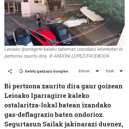
Leioako Iparragirre kaleko tabernan izandako leherketan bi
pertsona zauritu dira. © ANDONI LOPEZ/FACEBOOK
Entzun
Itzuli
Gehitu gaitzazu Googlen
Bi pertsona zauritu dira gaur goizean
Leioako Iparragirre kaleko
ostalaritza-lokal batean izandako
gas-deflagrazio baten ondorioz.
Segurtasun Sailak jakinarazi duenez,