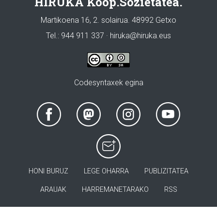
HIRUKA Koop.Sozietatea.
Martikoena 16, 2. solairua. 48992 Getxo
Tel.: 944 911 337 · hiruka@hiruka.eus
Codesyntaxek egina
HONI BURUZ
LEGE OHARRA
PUBLIZITATEA
ARAUAK
HARREMANETARAKO
RSS