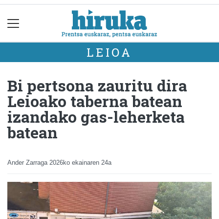
LEIOA
Bi pertsona zauritu dira
Leioako taberna batean
izandako gas-leherketa
batean
Ander Zarraga
2026ko ekainaren 24a