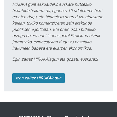
HIRUKA gure eskualdeko euskara hutsezko
hedabide bakarra da; egunero 10 udalerriren berri
ematen dugu, eta hilabetero doan duzu aldizkaria
kalean, tokiko komertzioetan zein erakunde
publikoen egoitzetan. Eta orain doan bidaliko
dizugu etxera nahi izanez gero! Proiektua bizirik
jarraitzeko, ezinbestekoa dugu zu bezalako
irakurleen babesa eta ekarpen ekonomikoa.
Egin zaitez HIRUKAlagun eta gozatu euskaraz!
Izan zaitez HIRUKAlagun