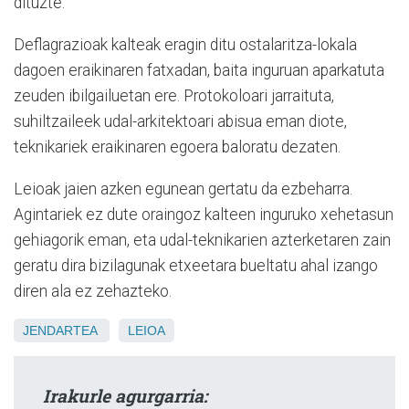
dituzte.
Deflagrazioak kalteak eragin ditu ostalaritza-lokala
dagoen eraikinaren fatxadan, baita inguruan aparkatuta
zeuden ibilgailuetan ere. Protokoloari jarraituta,
suhiltzaileek udal-arkitektoari abisua eman diote,
teknikariek eraikinaren egoera baloratu dezaten.
Leioak jaien azken egunean gertatu da ezbeharra.
Agintariek ez dute oraingoz kalteen inguruko xehetasun
gehiagorik eman, eta udal-teknikarien azterketaren zain
geratu dira bizilagunak etxeetara bueltatu ahal izango
diren ala ez zehazteko.
JENDARTEA
LEIOA
Irakurle agurgarria: