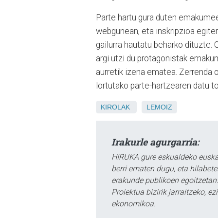
Parte hartu gura duten emakume
webgunean, eta inskripzioa egite
gailurra hautatu beharko dituzte.
argi utzi du protagonistak emaku
aurretik izena ematea. Zerrenda o
lortutako parte-hartzearen datu to
KIROLAK
LEMOIZ
Irakurle agurgarria:
HIRUKA gure eskualdeko euskar
berri ematen dugu, eta hilabet
erakunde publikoen egoitzetan.
Proiektua bizirik jarraitzeko, 
ekonomikoa.