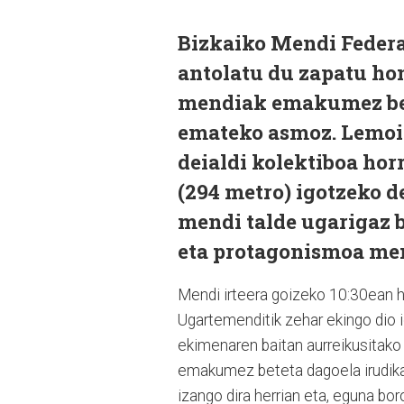
Bizkaiko Mendi Feder
antolatu du zapatu ho
mendiak emakumez bet
emateko asmoz. Lemoiz
deialdi kolektiboa hor
(294 metro) igotzeko d
mendi talde ugarigaz 
eta protagonismoa men
Mendi irteera goizeko 10:30ean ha
Ugartemenditik zehar ekingo dio i
ekimenaren baitan aurreikusitako 
emakumez beteta dagoela irudikat
izango dira herrian eta, eguna bor