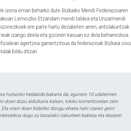
ek izena eman beharko dute Bizkaiko Mendi Federazioaren
rakoan Lemoizko Etzandarri mendi taldea eta Urizarmendi
 Gizonezkoek ere parte hartu dezaketen arren, antolakuntzak
meak izango direla eta gizonen kasuan ez dela beharrezkoa
fizialean agertzea garrantzitsua da federazioak Bizkaia oso
talak bildu ditzan.
a hutsezko hedabide bakarra da; egunero 10 udalerriren
ero doan duzu aldizkaria kalean, tokiko komertzioetan zein
 Eta orain doan bidaliko dizugu etxera nahi izanez gero!
ezinbestekoa dugu zu bezalako irakurleen babesa eta ekarpen