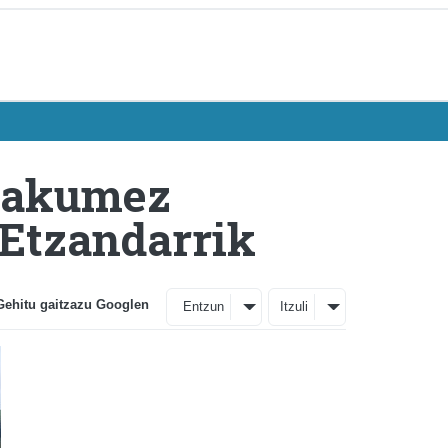
emakumez
 Etzandarrik
Gehitu gaitzazu Googlen
Entzun
Itzuli