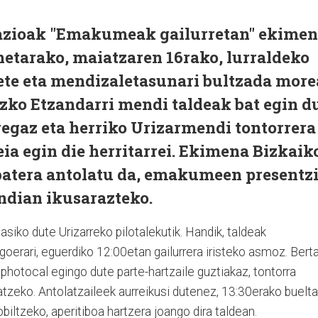
azioak "Emakumeak gailurretan" ekime
netarako, maiatzaren 16rako, lurraldeko
e eta mendizaletasunari bultzada more
ko Etzandarri mendi taldeak bat egin d
regaz eta herriko Urizarmendi tontorrera
eia egin die herritarrei. Ekimena Bizkaik
batera antolatu da, emakumeen presentz
dian ikusarazteko.
siko dute Urizarreko pilotalekutik. Handik, taldeak
goerari, eguerdiko 12:00etan gailurrera iristeko asmoz. Berta
photocal egingo dute parte-hartzaile guztiakaz, tontorra
zeko. Antolatzaileek aurreikusi dutenez, 13:30erako buelt
obiltzeko, aperitiboa hartzera joango dira taldean.