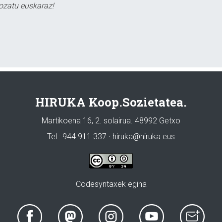
ozatu euskaraz!
HIRUKA Koop.Sozietatea.
Martikoena 16, 2. solairua. 48992 Getxo
Tel.: 944 911 337 · hiruka@hiruka.eus
Codesyntaxek egina