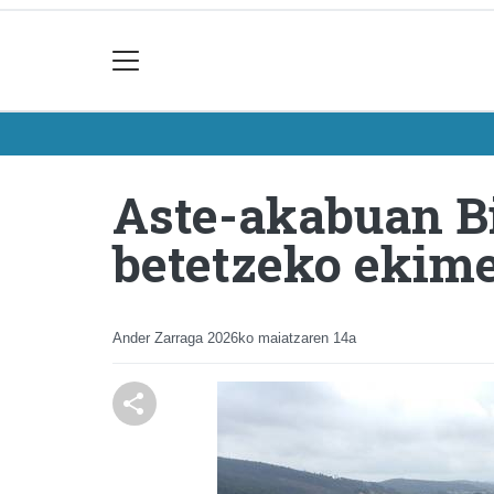
Aste-akabuan B
betetzeko ekime
Ander Zarraga
2026ko maiatzaren 14a