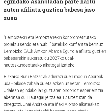
egindako Asanbladan parte hartu
zuten afiliatu guztien babesa jaso
zuen
“Lemoizekin eta lemoiztarrekin konprometitutako
proiektu sendo eta hurbil” batekiko konfiantza berrituz
Lemoizko EAJk Antxon Abaroa Egurrola afiliatu guztien
babesarekin aukeratu du 2027ko udal-
hauteskundeetarako alkategai izateko.
Bizkaiko Buru Batzarrak adierazi duen modun Abaroak
udal-ibilbide zabala du eta azken urteetan Lemoizko
Udalean egindako lan guztiaren ondorioz esperientzia
aberatsa du. Hautagai jeltzalea 12 urtez izan da
zinegotzi, Unai Andraka eta Iñaki Alonso alkateakaz