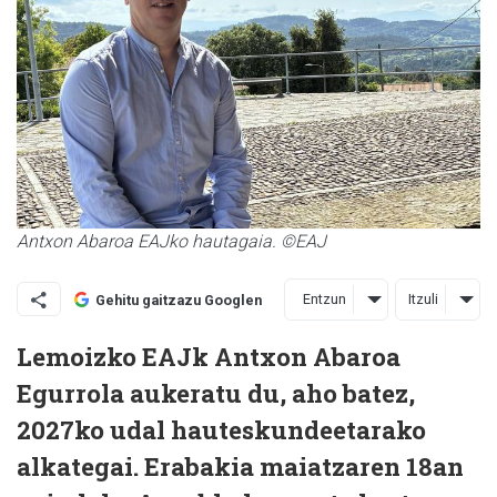
Antxon Abaroa EAJko hautagaia. ©EAJ
Entzun
Itzuli
Gehitu gaitzazu Googlen
Lemoizko EAJk Antxon Abaroa
Egurrola aukeratu du, aho batez,
2027ko udal hauteskundeetarako
alkategai. Erabakia maiatzaren 18an