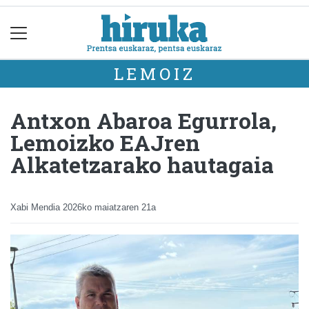
LEMOIZ
Antxon Abaroa Egurrola,
Lemoizko EAJren
Alkatetzarako hautagaia
Xabi Mendia
2026ko maiatzaren 21a