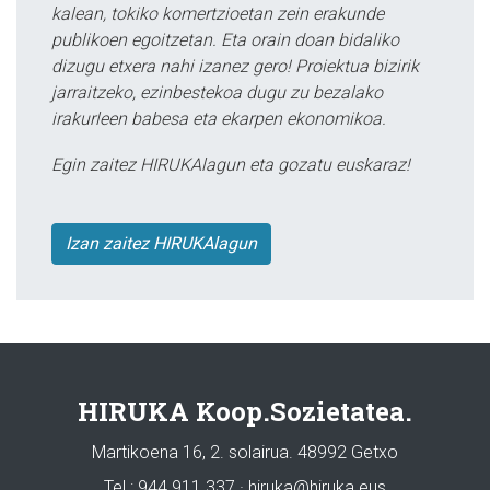
kalean, tokiko komertzioetan zein erakunde
publikoen egoitzetan. Eta orain doan bidaliko
dizugu etxera nahi izanez gero! Proiektua bizirik
jarraitzeko, ezinbestekoa dugu zu bezalako
irakurleen babesa eta ekarpen ekonomikoa.
Egin zaitez HIRUKAlagun eta gozatu euskaraz!
Izan zaitez HIRUKAlagun
HIRUKA Koop.Sozietatea.
Martikoena 16, 2. solairua. 48992 Getxo
Tel.: 944 911 337 · hiruka@hiruka.eus