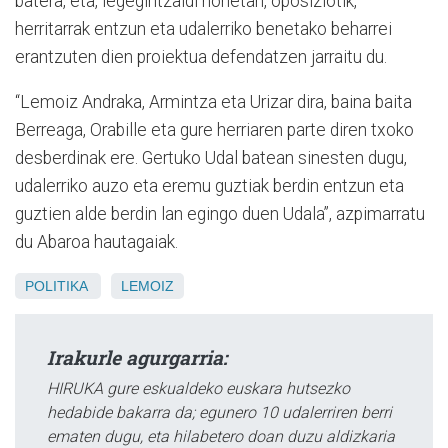
batera, eta, legegintzaldi honetan, oposiziotik,
herritarrak entzun eta udalerriko benetako beharrei
erantzuten dien proiektua defendatzen jarraitu du.
“Lemoiz Andraka, Armintza eta Urizar dira, baina baita
Berreaga, Orabille eta gure herriaren parte diren txoko
desberdinak ere. Gertuko Udal batean sinesten dugu,
udalerriko auzo eta eremu guztiak berdin entzun eta
guztien alde berdin lan egingo duen Udala”, azpimarratu
du Abaroa hautagaiak.
POLITIKA
LEMOIZ
Irakurle agurgarria:
HIRUKA gure eskualdeko euskara hutsezko
hedabide bakarra da; egunero 10 udalerriren berri
ematen dugu, eta hilabetero doan duzu aldizkaria