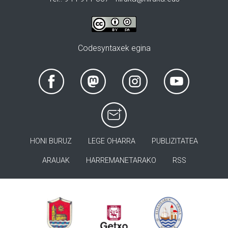
Codesyntaxek egina
HONI BURUZ
LEGE OHARRA
PUBLIZITATEA
ARAUAK
HARREMANETARAKO
RSS