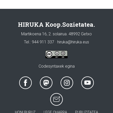
HIRUKA Koop.Sozietatea.
Martikoena 16, 2. solairua. 48992 Getxo
Tel.: 944 911 337 · hiruka@hiruka.eus
Codesyntaxek egina
HONI BURUZ
LEGE OHARRA
PUBLIZITATEA