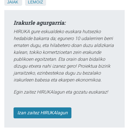
JAIAK
LEMOIZ
Irakurle agurgarria:
HIRUKA gure eskualdeko euskara hutsezko
hedabide bakarra da; egunero 10 udalerriren berri
ematen dugu, eta hilabetero doan duzu aldizkaria
kalean, tokiko komertzioetan zein erakunde
publikoen egoitzetan. Eta orain doan bidaliko
dizugu etxera nahi izanez gero! Proiektua bizirik
jarraitzeko, ezinbestekoa dugu zu bezalako
irakurleen babesa eta ekarpen ekonomikoa.
Egin zaitez HIRUKAlagun eta gozatu euskaraz!
Izan zaitez HIRUKAlagun