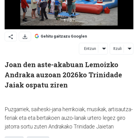
Gehitu gaitzazu Googlen
Entzun
Itzuli
Joan den aste-akabuan Lemoizko
Andraka auzoan 2026ko Trinidade
Jaiak ospatu ziren
Puzgarriek, saiheski-jana herrikoiak, musikak, artisautza-
feriak eta eta bertakoen auzo-lanak urtero legez giro
jatorra sortu zuten Andrakako Trinidade Jaietan