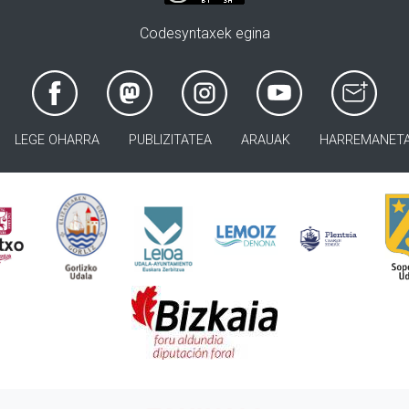
Codesyntaxek egina
LEGE OHARRA
PUBLIZITATEA
ARAUAK
HARREMANET