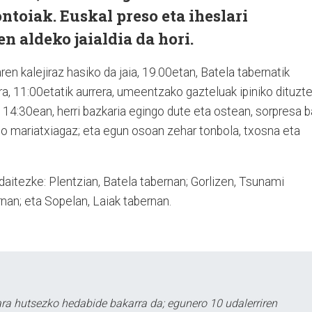
ontoiak. Euskal preso eta iheslari
n aldeko jaialdia da hori.
en kalejiraz hasiko da jaia, 19.00etan, Batela tabernatik
a, 11:00etatik aurrera, umeentzako gazteluak ipiniko dituzte
a; 14:30ean, herri bazkaria egingo dute eta ostean, sorpresa b
cho mariatxiagaz; eta egun osoan zehar tonbola, txosna eta
 daitezke: Plentzian, Batela tabernan; Gorlizen, Tsunami
rnan; eta Sopelan, Laiak tabernan.
a hutsezko hedabide bakarra da; egunero 10 udalerriren