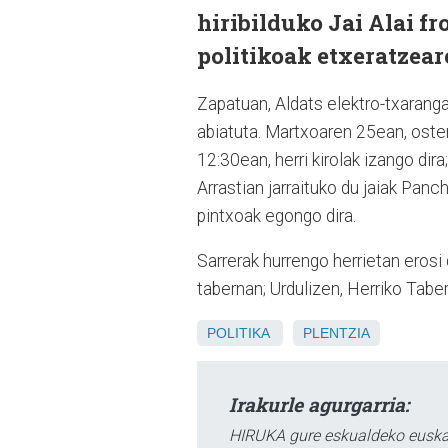
hiribilduko Jai Alai fr
politikoak etxeratzeare
Zapatuan, Aldats elektro-txarangar
abiatuta. Martxoaren 25ean, oster
12:30ean, herri kirolak izango dir
Arrastian jarraituko du jaiak Pan
pintxoak egongo dira.
Sarrerak hurrengo herrietan erosi
tabernan; Urdulizen, Herriko Tabe
POLITIKA
PLENTZIA
Irakurle agurgarria:
HIRUKA gure eskualdeko euskar