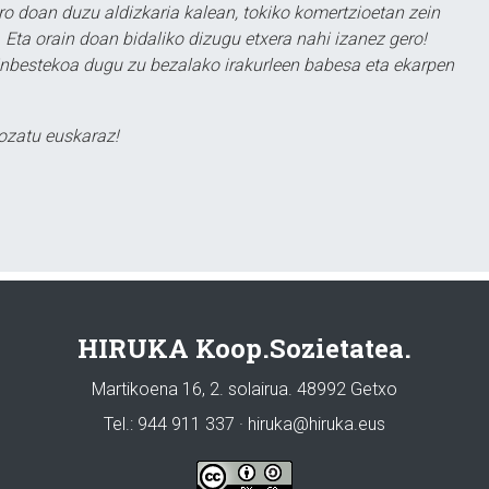
ero doan duzu aldizkaria kalean, tokiko komertzioetan zein
 Eta orain doan bidaliko dizugu etxera nahi izanez gero!
ezinbestekoa dugu zu bezalako irakurleen babesa eta ekarpen
ozatu euskaraz!
HIRUKA Koop.Sozietatea.
Martikoena 16, 2. solairua. 48992 Getxo
Tel.: 944 911 337 · hiruka@hiruka.eus