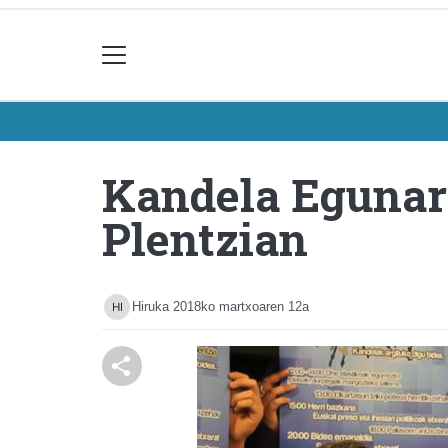
Kandela Egunare
Plentzian
Hiruka
2018ko martxoaren 12a