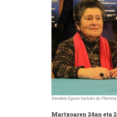
Kandela Eguna hartuko du Plentzia h
Martxoaren 24an eta 2