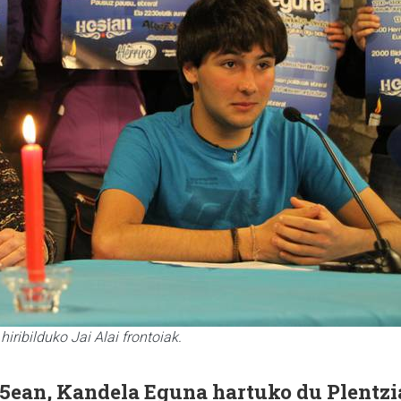
iribilduko Jai Alai frontoiak.
5ean, Kandela Eguna hartuko du Plentzi