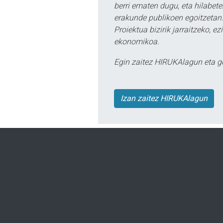
berri ematen dugu, eta hilabet
erakunde publikoen egoitzetan.
Proiektua bizirik jarraitzeko, 
ekonomikoa.
Egin zaitez HIRUKAlagun eta g
Izan zaitez HIRUKAlagun