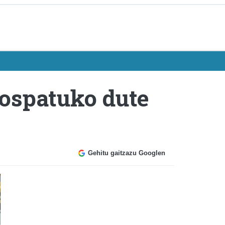
 ospatuko dute
Gehitu gaitzazu Googlen