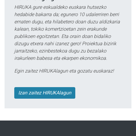
HIRUKA gure eskualdeko euskara hutsezko
hedabide bakarra da; egunero 10 udalerriren berri
ematen dugu, eta hilabetero doan duzu aldizkaria
kalean, tokiko komertzioetan zein erakunde
publikoen egoitzetan. Eta orain doan bidaliko
dizugu etxera nahi izanez gero! Proiektua bizirik
jarraitzeko, ezinbestekoa dugu zu bezalako
irakurleen babesa eta ekarpen ekonomikoa.
Egin zaitez HIRUKAlagun eta gozatu euskaraz!
Izan zaitez HIRUKAlagun