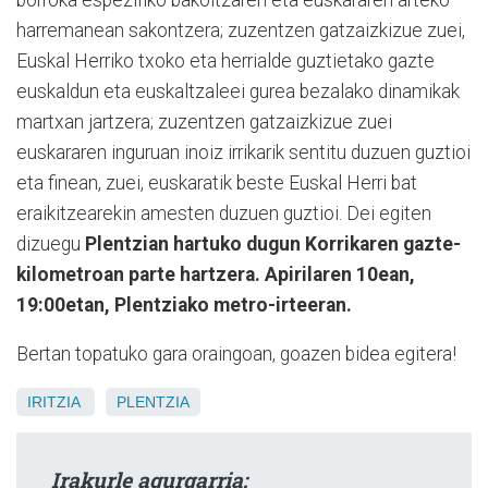
harremanean sakontzera; zuzentzen gatzaizkizue zuei,
Euskal Herriko txoko eta herrialde guztietako gazte
euskaldun eta euskaltzaleei gurea bezalako dinamikak
martxan jartzera; zuzentzen gatzaizkizue zuei
euskararen inguruan inoiz irrikarik sentitu duzuen guztioi
eta finean, zuei, euskaratik beste Euskal Herri bat
eraikitzearekin amesten duzuen guztioi. Dei egiten
dizuegu
Plentzian hartuko dugun Korrikaren gazte-
kilometroan parte hartzera. Apirilaren 10ean,
19:00etan, Plentziako metro-irteeran.
Bertan topatuko gara oraingoan, goazen bidea egitera!
IRITZIA
PLENTZIA
Irakurle agurgarria: