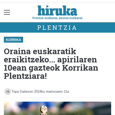
PLENTZIA
KORRIKA
Oraina euskaratik
eraikitzeko... apirilaren
10ean gazteok Korrikan
Plentziara!
Topa Gaitezen
2019ko martxoaren 21a