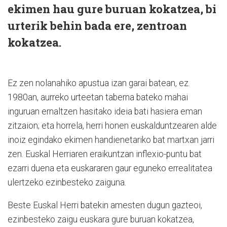
ekimen hau gure buruan kokatzea, bi
urterik behin bada ere, zentroan
kokatzea.
Ez zen nolanahiko apustua izan garai batean, ez.
1980an, aurreko urteetan taberna bateko mahai
inguruan ernaltzen hasitako ideia bati hasiera eman
zitzaion; eta horrela, herri honen euskalduntzearen alde
inoiz egindako ekimen handienetariko bat martxan jarri
zen. Euskal Herriaren eraikuntzan inflexio-puntu bat
ezarri duena eta euskararen gaur eguneko errealitatea
ulertzeko ezinbesteko zaiguna.
Beste Euskal Herri batekin amesten dugun gazteoi,
ezinbesteko zaigu euskara gure buruan kokatzea,