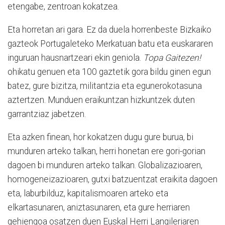
etengabe, zentroan kokatzea.
Eta horretan ari gara. Ez da duela horrenbeste Bizkaiko
gazteok Portugaleteko Merkatuan batu eta euskararen
inguruan hausnartzeari ekin geniola.
Topa Gaitezen!
ohikatu genuen eta 100 gaztetik gora bildu ginen egun
batez, gure bizitza, militantzia eta egunerokotasuna
aztertzen. Munduen eraikuntzan hizkuntzek duten
garrantziaz jabetzen.
Eta azken finean, hor kokatzen dugu gure burua, bi
munduren arteko talkan, herri honetan ere gori-gorian
dagoen bi munduren arteko talkan. Globalizazioaren,
homogeneizazioaren, gutxi batzuentzat eraikita dagoen
eta, laburbilduz, kapitalismoaren arteko eta
elkartasunaren, aniztasunaren, eta gure herriaren
gehiengoa osatzen duen Euskal Herri Langileriaren