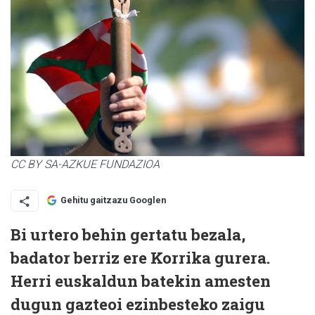
CC BY SA-AZKUE FUNDAZIOA
Gehitu gaitzazu Googlen
Bi urtero behin gertatu bezala,
badator berriz ere Korrika gurera.
Herri euskaldun batekin amesten
dugun gazteoi ezinbesteko zaigu