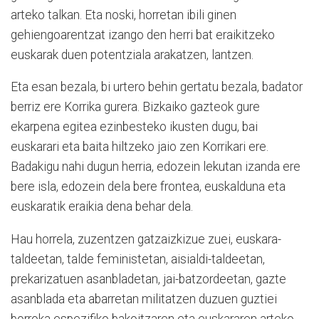
arteko talkan. Eta noski, horretan ibili ginen
gehiengoarentzat izango den herri bat eraikitzeko
euskarak duen potentziala arakatzen, lantzen.
Eta esan bezala, bi urtero behin gertatu bezala, badator
berriz ere Korrika gurera. Bizkaiko gazteok gure
ekarpena egitea ezinbesteko ikusten dugu, bai
euskarari eta baita hiltzeko jaio zen Korrikari ere.
Badakigu nahi dugun herria, edozein lekutan izanda ere
bere isla, edozein dela bere frontea, euskalduna eta
euskaratik eraikia dena behar dela.
Hau horrela, zuzentzen gatzaizkizue zuei, euskara-
taldeetan, talde feministetan, aisialdi-taldeetan,
prekarizatuen asanbladetan, jai-batzordeetan, gazte
asanblada eta abarretan militatzen duzuen guztiei
borroka espezifiko bakoitzaren eta euskararen arteko