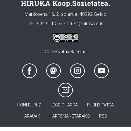
HIRUKA Koop.Sozietatea.
Martikoena 16, 2. solairua. 48992 Getxo
Tel.: 944 911 337 · hiruka@hiruka.eus
Codesyntaxek egina
HONI BURUZ
LEGE OHARRA
PUBLIZITATEA
ARAUAK
HARREMANETARAKO
RSS