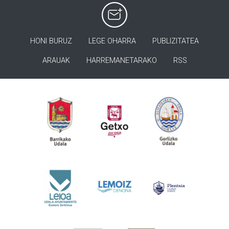
HONI BURUZ
LEGE OHARRA
PUBLIZITATEA
ARAUAK
HARREMANETARAKO
RSS