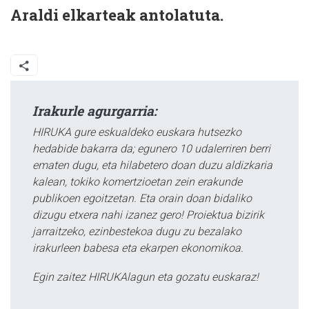
Araldi elkarteak antolatuta.
Irakurle agurgarria:
HIRUKA gure eskualdeko euskara hutsezko
hedabide bakarra da; egunero 10 udalerriren berri
ematen dugu, eta hilabetero doan duzu aldizkaria
kalean, tokiko komertzioetan zein erakunde
publikoen egoitzetan. Eta orain doan bidaliko
dizugu etxera nahi izanez gero! Proiektua bizirik
jarraitzeko, ezinbestekoa dugu zu bezalako
irakurleen babesa eta ekarpen ekonomikoa.
Egin zaitez HIRUKAlagun eta gozatu euskaraz!