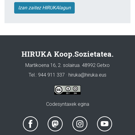
Izan zaitez HIRUKAlagun
HIRUKA Koop.Sozietatea.
Martikoena 16, 2. solairua. 48992 Getxo
Tel.: 944 911 337 · hiruka@hiruka.eus
Codesyntaxek egina