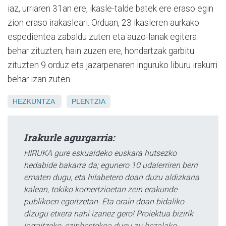
iaz, urriaren 31an ere, ikasle-talde batek ere eraso egin
zion eraso irakasleari. Orduan, 23 ikasleren aurkako
espedientea zabaldu zuten eta auzo-lanak egitera
behar zituzten; hain zuzen ere, hondartzak garbitu
zituzten 9 orduz eta jazarpenaren inguruko liburu irakurri
behar izan zuten.
HEZKUNTZA
PLENTZIA
Irakurle agurgarria:
HIRUKA gure eskualdeko euskara hutsezko
hedabide bakarra da; egunero 10 udalerriren berri
ematen dugu, eta hilabetero doan duzu aldizkaria
kalean, tokiko komertzioetan zein erakunde
publikoen egoitzetan. Eta orain doan bidaliko
dizugu etxera nahi izanez gero! Proiektua bizirik
jarraitzeko, ezinbestekoa dugu zu bezalako