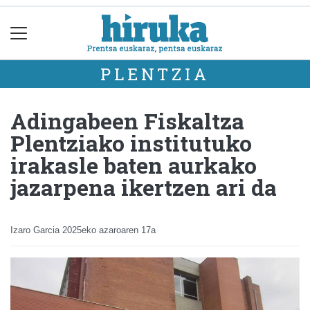
PLENTZIA
Adingabeen Fiskaltza
Plentziako institutuko
irakasle baten aurkako
jazarpena ikertzen ari da
Izaro Garcia
2025eko azaroaren 17a