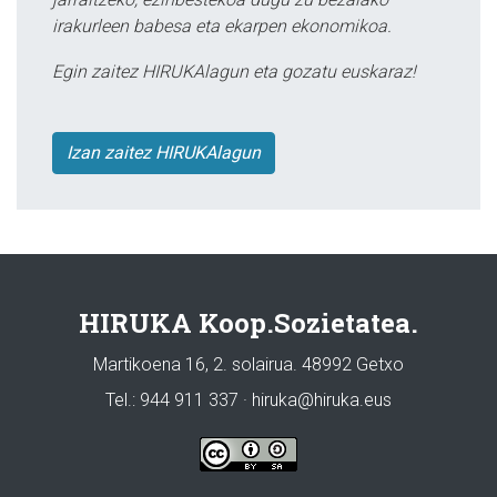
irakurleen babesa eta ekarpen ekonomikoa.
Egin zaitez HIRUKAlagun eta gozatu euskaraz!
Izan zaitez HIRUKAlagun
HIRUKA Koop.Sozietatea.
Martikoena 16, 2. solairua. 48992 Getxo
Tel.: 944 911 337 · hiruka@hiruka.eus