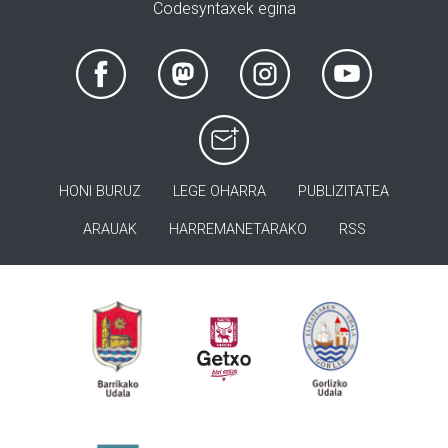
Codesyntaxek egina
HONI BURUZ
LEGE OHARRA
PUBLIZITATEA
ARAUAK
HARREMANETARAKO
RSS