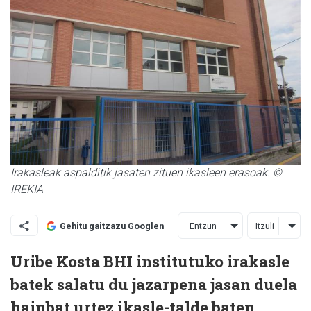
Irakasleak aspalditik jasaten zituen ikasleen erasoak. ©
IREKIA
Entzun
Itzuli
Gehitu gaitzazu Googlen
Uribe Kosta BHI institutuko irakasle
batek salatu du jazarpena jasan duela
hainbat urtez ikasle-talde baten