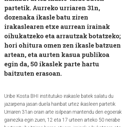
partetik. Aurreko urriaren 31n,
dozenaka ikasle batu ziren
irakaslearen etxe aurrean irainak
oihukatzeko eta arrautzak botatzeko;
hori ohitura omen zen ikasle batzuen
artean, eta aurten kasua publikoa
egin da, 50 ikaslek parte hartu
baitzuten erasoan.
Uribe Kosta BHI institutuko irakasle batek salatu du
jazarpena jasan duela hainbat urtez ikasleen partetik.
Urriaren 31an orain arte isilpean mantendu den egoerak
gainezka egin zuen, 12 eta 17 urteen arteko 50 nerabe