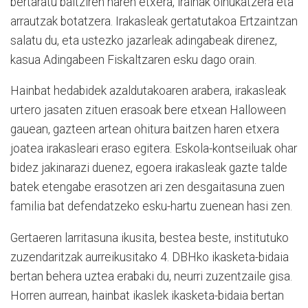
bertaratu baitziren haren etxera, irainak oihukatzera eta
arrautzak botatzera. Irakasleak gertatutakoa Ertzaintzan
salatu du, eta ustezko jazarleak adingabeak direnez,
kasua Adingabeen Fiskaltzaren esku dago orain.
Hainbat hedabidek azaldutakoaren arabera, irakasleak
urtero jasaten zituen erasoak bere etxean Halloween
gauean, gazteen artean ohitura baitzen haren etxera
joatea irakasleari eraso egitera. Eskola-kontseiluak ohar
bidez jakinarazi duenez, egoera irakasleak gazte talde
batek etengabe erasotzen ari zen desgaitasuna zuen
familia bat defendatzeko esku-hartu zuenean hasi zen.
Gertaeren larritasuna ikusita, bestea beste, institutuko
zuzendaritzak aurreikusitako 4. DBHko ikasketa-bidaia
bertan behera uztea erabaki du, neurri zuzentzaile gisa.
Horren aurrean, hainbat ikaslek ikasketa-bidaia bertan