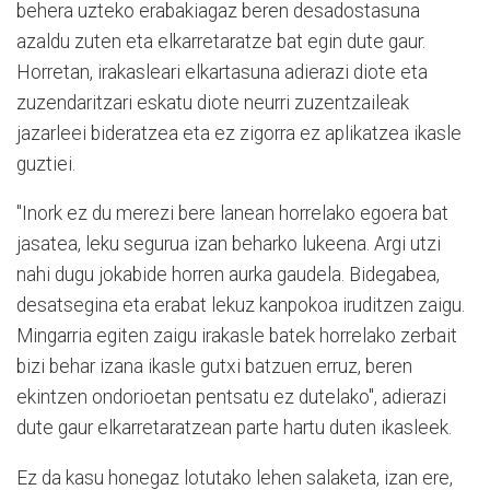
behera uzteko erabakiagaz beren desadostasuna
azaldu zuten eta elkarretaratze bat egin dute gaur.
Horretan, irakasleari elkartasuna adierazi diote eta
zuzendaritzari eskatu diote neurri zuzentzaileak
jazarleei bideratzea eta ez zigorra ez aplikatzea ikasle
guztiei.
"Inork ez du merezi bere lanean horrelako egoera bat
jasatea, leku segurua izan beharko lukeena. Argi utzi
nahi dugu jokabide horren aurka gaudela. Bidegabea,
desatsegina eta erabat lekuz kanpokoa iruditzen zaigu.
Mingarria egiten zaigu irakasle batek horrelako zerbait
bizi behar izana ikasle gutxi batzuen erruz, beren
ekintzen ondorioetan pentsatu ez dutelako", adierazi
dute gaur elkarretaratzean parte hartu duten ikasleek.
Ez da kasu honegaz lotutako lehen salaketa, izan ere,