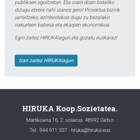
publikoen egoitzetan. Eta orain doan bidaliko
dizugu etxera nahi izanez gero! Proiektua bizirik
jarraitzeko, ezinbestekoa dugu zu bezalako
irakurleen babesa eta ekarpen ekonomikoa.
Egin zaitez HIRUKAlagun eta gozatu euskaraz!
Izan zaitez HIRUKAlagun
HIRUKA Koop.Sozietatea.
Martikoena 16, 2. solairua. 48992 Getxo
Tel.: 944 911 337 · hiruka@hiruka.eus