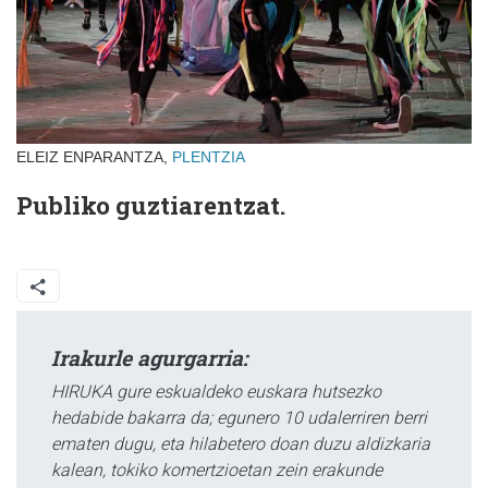
ELEIZ ENPARANTZA,
PLENTZIA
Publiko guztiarentzat.
Irakurle agurgarria:
HIRUKA gure eskualdeko euskara hutsezko
hedabide bakarra da; egunero 10 udalerriren berri
ematen dugu, eta hilabetero doan duzu aldizkaria
kalean, tokiko komertzioetan zein erakunde