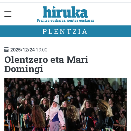
PLENTZIA
2025/12/24
19:00
Olentzero eta Mari
Domingi