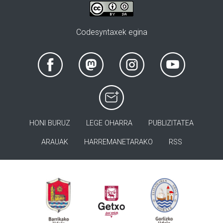
Codesyntaxek egina
HONI BURUZ
LEGE OHARRA
PUBLIZITATEA
ARAUAK
HARREMANETARAKO
RSS