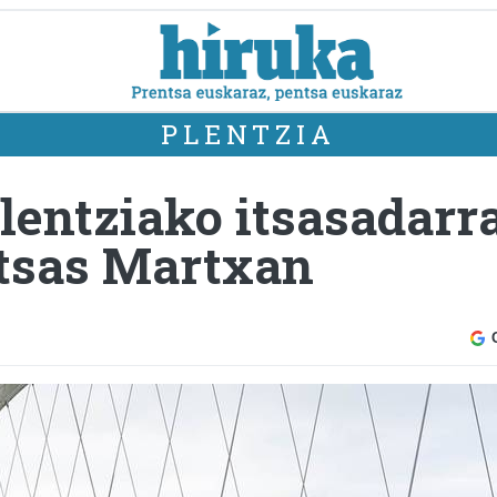
PLENTZIA
Plentziako itsasadarr
 Itsas Martxan