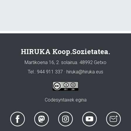
HIRUKA Koop.Sozietatea.
Martikoena 16, 2. solairua. 48992 Getxo
Tel.: 944 911 337 · hiruka@hiruka.eus
Codesyntaxek egina