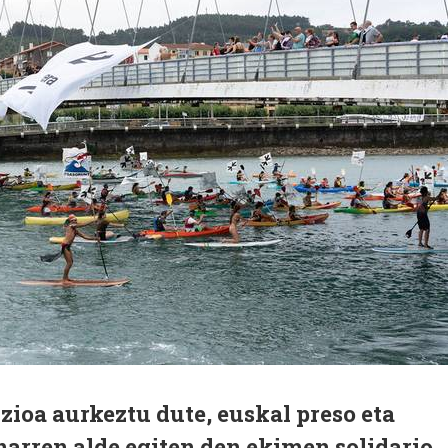
izioa aurkeztu dute, euskal preso eta
inarren alde egiten den ekimen solidario