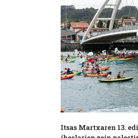
Itsas Martxaren 13. ed
iheslarien zein palest