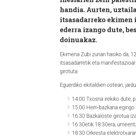
handia. Aurten, uztaila
itsasadarreko ekimen i
ederra izango dute, be
doinuakaz.
Ekimena Zubi zurian hasiko da, 1
itsasadarretik eta manifestazioa
girotuta.
Eguerdiko ekitaldien ostean, jard
14:00 Txosna irekiko dute, p
15:00 Herri-bazkaria egingo 
16:30 Bazkaloste girotua iz
16:30etik 18:30era, umeent
18:30 Orkresta elektrotxaran