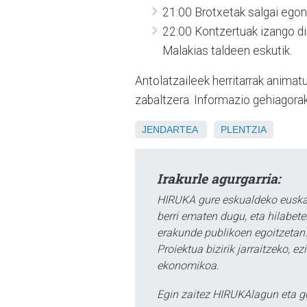
21:00 Brotxetak salgai egon
22:00 Kontzertuak izango di
Malakias taldeen eskutik.
Antolatzaileek herritarrak animat
zabaltzera. Informazio gehiagora
JENDARTEA
PLENTZIA
Irakurle agurgarria:
HIRUKA gure eskualdeko euskar
berri ematen dugu, eta hilabet
erakunde publikoen egoitzetan.
Proiektua bizirik jarraitzeko, 
ekonomikoa.
Egin zaitez HIRUKAlagun eta g