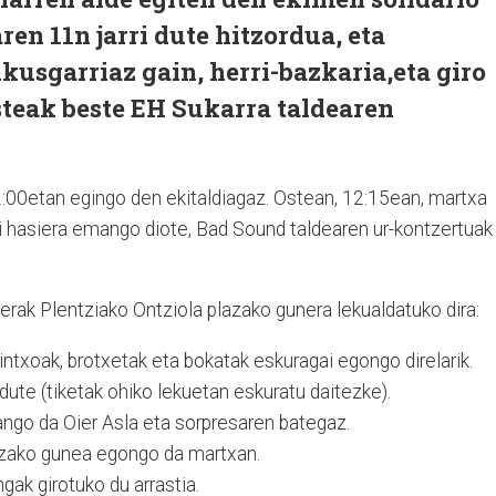
ren 11n jarri dute hitzordua, eta
kusgarriaz gain, herri-bazkaria,eta giro
steak beste EH Sukarra taldearen
2:00etan egingo den ekitaldiagaz. Ostean, 12:15ean, martxa
ri hasiera emango diote, Bad Sound taldearen ur-kontzertuak
uerak Plentziako Ontziola plazako gunera lekualdatuko dira:
intxoak, brotxetak eta bokatak eskuragai egongo direlarik.
dute (tiketak ohiko lekuetan eskuratu daitezke).
ango da Oier Asla eta sorpresaren bategaz.
zako gunea egongo da martxan.
gak girotuko du arrastia.