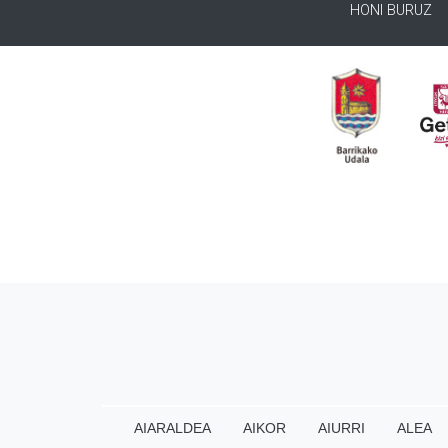
HONI BURUZ
AIARALDEA
AIKOR
AIURRI
ALEA