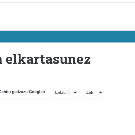
a elkartasunez
Gehitu gaitzazu Googlen
Entzun
Itzuli