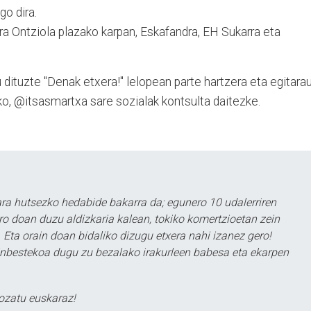
go dira.
ra Ontziola plazako karpan, Eskafandra, EH Sukarra eta
u dituzte "Denak etxera!" lelopean parte hartzera eta egitara
ko, @itsasmartxa sare sozialak kontsulta daitezke.
a hutsezko hedabide bakarra da; egunero 10 udalerriren
ero doan duzu aldizkaria kalean, tokiko komertzioetan zein
 Eta orain doan bidaliko dizugu etxera nahi izanez gero!
ezinbestekoa dugu zu bezalako irakurleen babesa eta ekarpen
ozatu euskaraz!