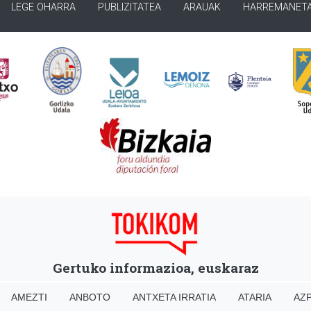
LEGE OHARRA
PUBLIZITATEA
ARAUAK
HARREMANET
Gertuko informazioa, euskaraz
AMEZTI
ANBOTO
ANTXETA IRRATIA
ATARIA
AZP