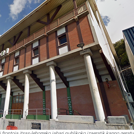
 frontoia itsas-lehorreko jabari publikoko izaeratik kanpo gerat