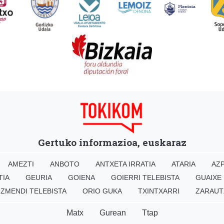
Gertuko informazioa, euskaraz
AMEZTI
ANBOTO
ANTXETA IRRATIA
ATARIA
AZP
TIA
GEURIA
GOIENA
GOIERRI TELEBISTA
GUAIXE
IZMENDI TELEBISTA
ORIO GUKA
TXINTXARRI
ZARAUT
Matx
Gurean
Ttap