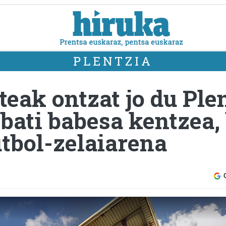
PLENTZIA
teak ontzat jo du Ple
 bati babesa kentzea,
utbol-zelaiarena