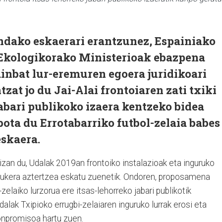
ndako eskaerari erantzunez, Espainiako
Ekologikorako Ministerioak ebazpena
inbat lur-eremuren egoera juridikoari
zat jo du Jai-Alai frontoiaren zati txiki
jabari publikoko izaera kentzeko bidea
bota du Errotabarriko futbol-zelaia babes
eskaera.
izan du, Udalak 2019an frontoiko instalazioak eta inguruko
aukera aztertzea eskatu zuenetik. Ondoren, proposamena
zelaiko lurzorua ere itsas-lehorreko jabari publikotik
lak Txipioko errugbi-zelaiaren inguruko lurrak erosi eta
onpromisoa hartu zuen.