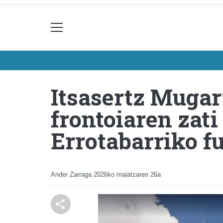
Itsasertz Mugar
frontoiaren zati
Errotabarriko f
Ander Zarraga
2026ko maiatzaren 26a