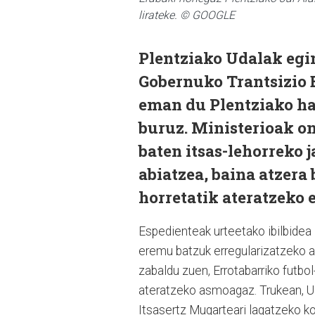
lirateke. © GOOGLE
Plentziako Udalak egi
Gobernuko Trantsizio 
eman du Plentziako ha
buruz. Ministerioak ont
baten itsas-lehorreko 
abiatzea, baina atzera 
horretatik ateratzeko 
Espedienteak urteetako ibilbidea 
eremu batzuk erregularizatzeko 
zabaldu zuen, Errotabarriko futbol-
ateratzeko asmoagaz. Trukean, Uda
Itsasertz Mugarteari lagatzeko k