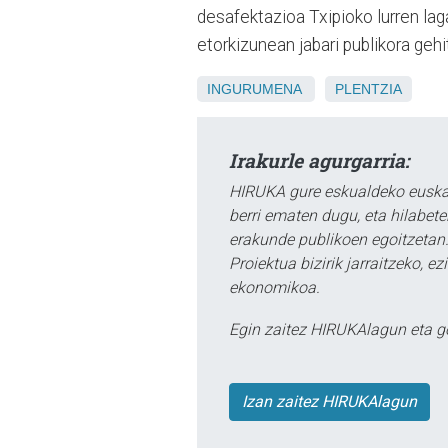
desafektazioa Txipioko lurren lag
etorkizunean jabari publikora gehi
INGURUMENA
PLENTZIA
Irakurle agurgarria:
HIRUKA gure eskualdeko euskar
berri ematen dugu, eta hilabet
erakunde publikoen egoitzetan.
Proiektua bizirik jarraitzeko, 
ekonomikoa.
Egin zaitez HIRUKAlagun eta g
Izan zaitez HIRUKAlagun