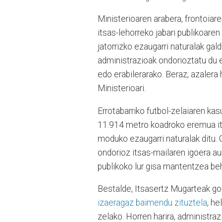
Ministerioaren arabera, frontoia
itsas-lehorreko jabari publikoar
jatorrizko ezaugarri naturalak gal
administrazioak ondorioztatu du 
edo erabilerarako. Beraz, azaler
Ministerioari.
Errotabarriko futbol-zelaiaren kas
11.914 metro koadroko eremua it
moduko ezaugarri naturalak ditu.
ondorioz itsas-mailaren igoera au
publikoko lur gisa mantentzea be
Bestalde, Itsasertz Mugarteak gog
izaeragaz baimendu zituztela
, h
zelako. Horren harira, administraz