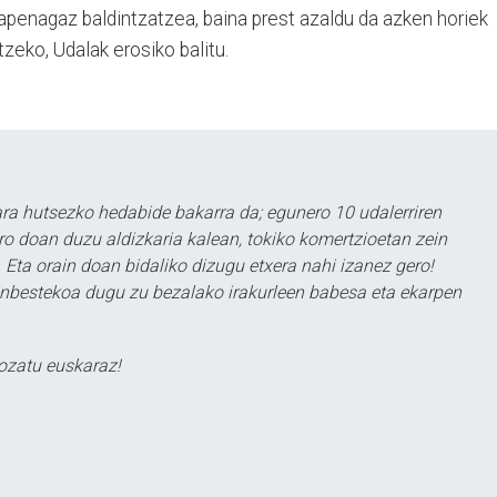
apenagaz baldintzatzea, baina prest azaldu da azken horiek
tzeko, Udalak erosiko balitu.
a hutsezko hedabide bakarra da; egunero 10 udalerriren
ero doan duzu aldizkaria kalean, tokiko komertzioetan zein
 Eta orain doan bidaliko dizugu etxera nahi izanez gero!
ezinbestekoa dugu zu bezalako irakurleen babesa eta ekarpen
ozatu euskaraz!