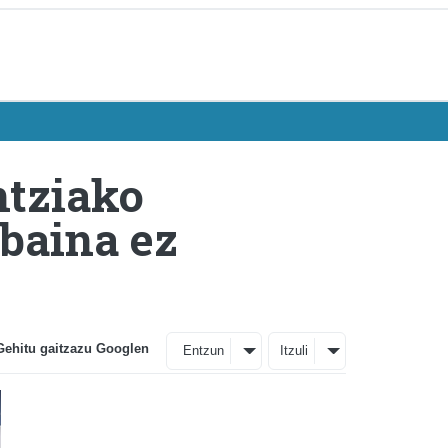
ntziako
 baina ez
Gehitu gaitzazu Googlen
Entzun
Itzuli