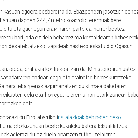
ren kasuan egoera desberdina da. Ebazpenean jasotzen denez
en barruan dagoen 244,7 metro koadroko eremuak bere
du ditu eta gaur egun eraikinaren parte da; horrenbestez,
eremu hori jada ez dela beharrezkoa kostaldearen babesera
a hori desafektatzeko izapideak hasteko eskatu dio Ogasun
uan, ordea, erabakia kontrakoa izan da. Ministerioaren ustez,
sasadarraren ondoan dago eta oraindino berreskuratzeko
 Gainera, ebazpenak azpimarratzen du klima-aldaketaren
rreikusten dela eta, horregatik, eremu hori etorkizunean bab
harrezkoa dela.
orarazi du Errotabarriko i
nstalazioak behin-behineko
elburua etorkizunean beste kokaleku batera lekualdatzea
ioak adierazi du ez duela onartzen futbol-zelaiaren