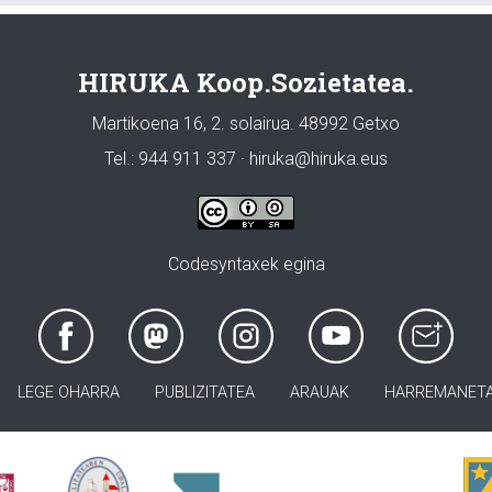
HIRUKA Koop.Sozietatea.
Martikoena 16, 2. solairua. 48992 Getxo
Tel.: 944 911 337 · hiruka@hiruka.eus
Codesyntaxek egina
LEGE OHARRA
PUBLIZITATEA
ARAUAK
HARREMANET