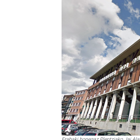
Erabaki honegaz Plentziako Jai Alai