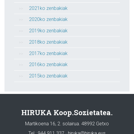
2021ko zenbakiak
2020ko zenbakiak
2019ko zenbakiak
2018ko zenbakiak
2017ko zenbakiak
2016ko zenbakiak
2015ko zenbakiak
HIRUKA Koop.Sozietatea.
Martikoena 16, 2. solairua. 48992 Getxo
Tel.: 944 911 337 · hiruka@hiruka.eus