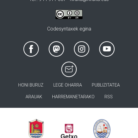
Codesyntaxek egina
HONI BURUZ
LEGE OHARRA
PUBLIZITATEA
ARAUAK
HARREMANETARAKO
RSS