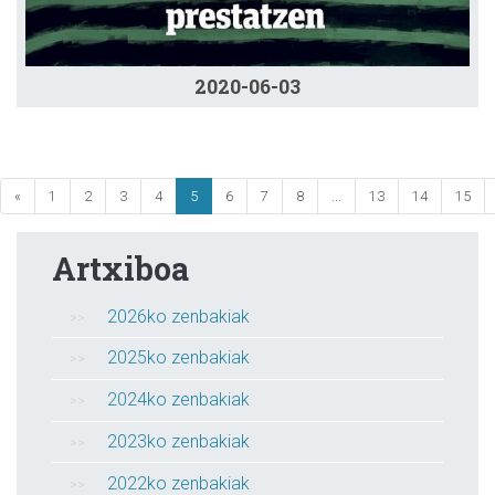
2020-06-03
«
1
2
3
4
5
6
7
8
...
13
14
15
Artxiboa
2026ko zenbakiak
2025ko zenbakiak
2024ko zenbakiak
2023ko zenbakiak
2022ko zenbakiak